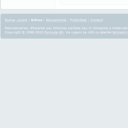
Numar curent
|
Arhiva
|
Abonamente
|
Publicitate
|
Contact
Reproducerea, difuzarea sau folosirea partiala sau in intregime a materialel
Copyright © 1998-2019
Formula AS
. Va rugam sa cititi cu atentie
termenii s