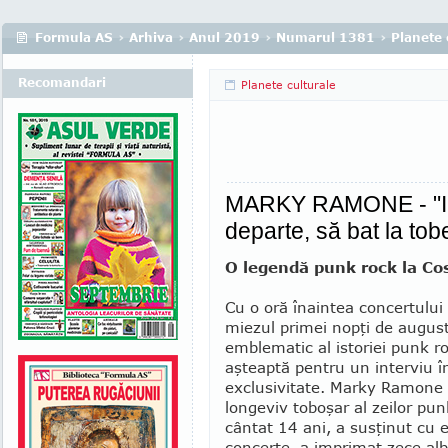
Formula AS
›
Arhiva
›
Anul 2019
›
Numarul 1381
›
Planete 
Recomandari
Planete culturale
MARKY RAMONE - "In
departe, să bat la tob
O legendă punk rock la Cos
Cu o oră înaintea concertului
mie­zul primei nopţi de august
emblematic al istoriei punk 
aşteaptă pentru un interviu î
exclusivitate. Marky Ramone 
longeviv toboşar al zeilor p
cântat 14 ani, a susţinut cu 
concerte, a imprimat zece al