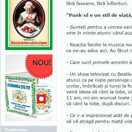
fără fasoane, fără înflorituri.
"Punk-ul e un stil de viaţ
- Sunteţi pentru a cincea oar
vine în minte atunci când au
- Reacţia fanilor la muzica no
ce ne-au adus aici. Au făcut
- Care sunt primele amintiri 
- Un show televizat cu Beatl
atunci ca pe nişte personaje
unitar, îmbrăcaţi şi tunşi la f
venit ideea să cânt la tobe, 
11 ani, mi-am aruncat toate ju
să cânt la tobe, după discuri. 
- Ce v-a impresionat atât de 
să vă atragă pentru toată via
Publicitate