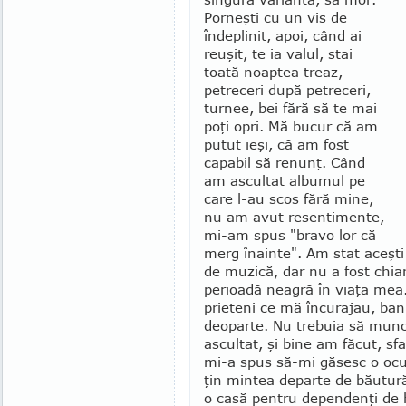
Porneşti cu un vis de
îndeplinit, apoi, când ai
reuşit, te ia valul, stai
toată noaptea treaz,
petreceri după petreceri,
turnee, bei fără să te mai
poţi opri. Mă bucur că am
putut ieşi, că am fost
capabil să renunţ. Când
am ascultat albumul pe
care l-au scos fără mine,
nu am avut resen­timente,
mi-am spus "bravo lor că
merg înainte". Am stat aceşti
de muzică, dar nu a fost chia
perioadă neagră în viaţa me
prieteni ce mă încurajau, ban
deoparte. Nu trebuia să mun
ascultat, şi bine am făcut, sf
mi-a spus să-mi găsesc o ocu
ţin mintea departe de băutură
o casă pentru dependenţi de h