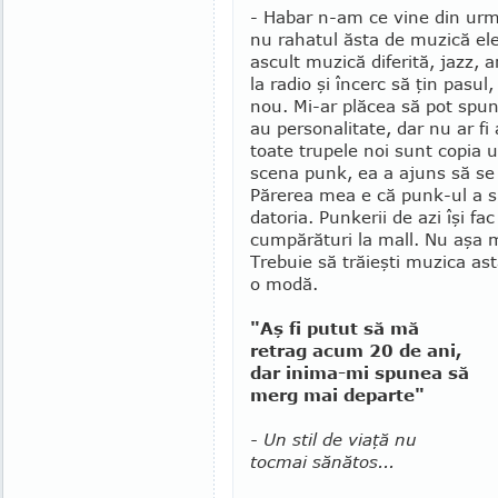
- Habar n-am ce vine din urm
nu rahatul ăsta de muzică ele
ascult muzică diferită, jazz,
la radio şi încerc să ţin pasul,
nou. Mi-ar plăcea să pot spun
au personalitate, dar nu ar fi
toate trupele noi sunt copia u
scena punk, ea a ajuns să se s
Părerea mea e că punk-ul a sp
datoria. Punkerii de azi îşi fa
cumpărături la mall. Nu aşa 
Trebuie să trăieşti muzica ast
o modă.
"Aş fi putut să mă
retrag acum 20 de ani,
dar inima-mi spunea să
merg mai departe"
- Un stil de viaţă nu
tocmai sănătos...