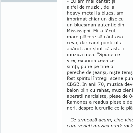
- Eu am mai cântat şi
altfel de muzici, de la
heavy metal la blues, am
imprimat chiar un disc cu
un bluesman autentic din
Mississippi. Mi-a făcut
mare plăcere să cânt aşa
ceva, dar când punk-ul a
apărut, am ştiut că asta-i
muzica mea. "Spune ce
vrei, exprimă ceea ce
simţi, pune pe tine o
pereche de jeanşi, nişte tenişi
fost spiritul întregii scene p
CBGB. În anii 70, muzica dev
balon plin cu rahat, muzicieni
aberaţii narcisiste, piese de
Ramones a readus pie­sele de 
neri, despre lucrurile ce le plă
- Ce urmează a­cum, cine vine
cum vedeţi mu­zica punk rock 