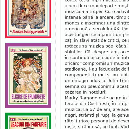
acum duce mai departe moşt
muzicală a trupei. Cu o activit
intensă până la ar­dere, timp
mones a însemnat una dintre 
americană a secolului XX. Pio­
acestui gen ce a primit un p
caţi în slăvi atât de critici,
tot­dea­una muzica pop, cât şi 
stilul lor. Cât des­pre fani, a
în continuă ascen­siune în într
oricăror compromisuri muzical
stadioane, i-au făcut atât de i
componenţii trupei şi-au lu
un omagiu adus lui John Len
sem­na cu pseudonimul acesta
cazarea în hoteluri.
Marky Ramone este acum în f
terase din Costineşti, în timp
muzica. La 67 de ani, are acee
negri, strâmţi şi rupţi la gen
răţoi furios, personaj de des
roşie, străpunsă, pe braţ. Vor