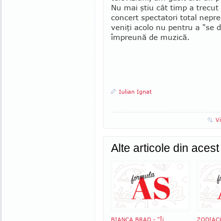
Nu mai ştiu cât timp a trecu
concert spectatori total ne­pre
veniţi acolo nu pentru a "se d
împreună de muzică.
Iulian Ignat
V
Alte articole din aces
BIANCA BRAD - "Îi
ZODIACU