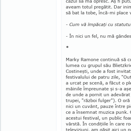
cazul să mă opresc. Aş fi put
aveam totul pregătit. Dar in
să bat la tobe, încă-mi place 
- Cum vă împăcaţi cu statutu
- În nici un fel, nu mă gândes
*
Marky Ramone continuă să cu
lumea cu grupul său Blietzkri
Costineşti, unde a fost invitat
festivalului de patru zile, "Ou
a urcat pe scenă, a făcut o p
mâinile împreunate şi s-a aşe
de unde a pornit un adevărat
trupei, "război fulger"). O or
nici un cuvânt, pauze între p
ce a însemnat muzica punk. O
acestui festival, un public foa
vârstă. În condiţiile în care r
televiziuni, am găsit aici un pu