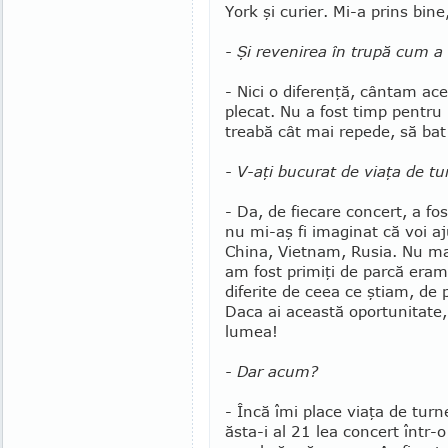
York şi cu­rier. Mi-a prins bin
- Şi revenirea în tru­pă cum a
- Nici o dife­renţă, cântam ac
plecat. Nu a fost timp pen­tru
treabă cât mai repede, să bat
- V-aţi bucurat de viaţa de tu
- Da, de fiecare con­cert, a fo
nu mi-aş fi imaginat că voi a
China, Vietnam, Rusia. Nu m
am fost primiţi de parcă eram
diferite de ceea ce ştiam, de 
Daca ai această oportunitate,
lumea!
- Dar acum?
- Încă îmi place viaţa de tur
ăsta-i al 21 lea concert într-