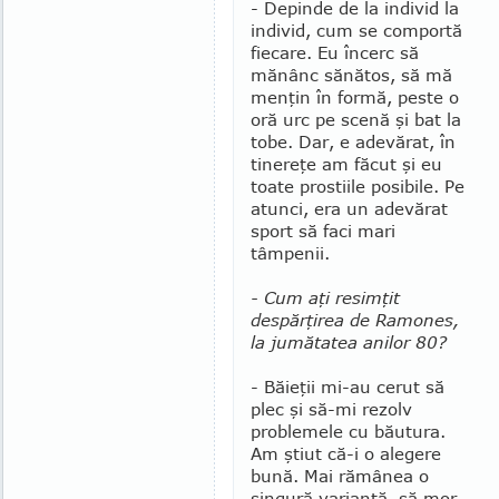
- Depinde de la individ la
individ, cum se comportă
fiecare. Eu încerc să
mănânc sănătos, să mă
menţin în formă, peste o
oră urc pe scenă şi bat la
tobe. Dar, e adevărat, în
tinereţe am făcut şi eu
toate prostiile posibile. Pe
atunci, era un adevărat
sport să faci mari
tâmpenii.
- Cum aţi resimţit
despărţirea de Ramones,
la jumătatea anilor 80?
- Băieţii mi-au cerut să
plec şi să-mi rezolv
problemele cu băutura.
Am ştiut că-i o alegere
bună. Mai rămânea o
singură variantă, să mor.