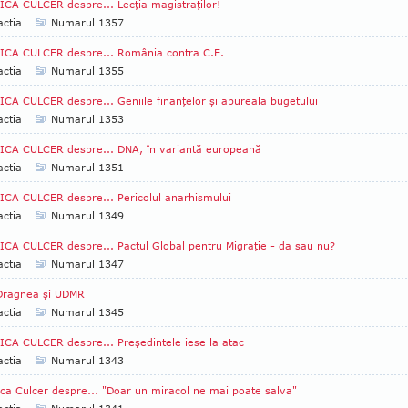
CA CULCER despre... Lecţia magistraţilor!
ctia
Numarul 1357
ICA CULCER despre... România contra C.E.
ctia
Numarul 1355
CA CULCER despre... Geniile finanţelor şi abureala bugetului
ctia
Numarul 1353
CA CULCER despre... DNA, în variantă europeană
ctia
Numarul 1351
CA CULCER despre... Pericolul anarhismului
ctia
Numarul 1349
CA CULCER despre... Pactul Global pentru Migraţie - da sau nu?
ctia
Numarul 1347
Dragnea şi UDMR
ctia
Numarul 1345
CA CULCER despre... Preşedintele iese la atac
ctia
Numarul 1343
ca Culcer despre... "Doar un miracol ne mai poate salva"