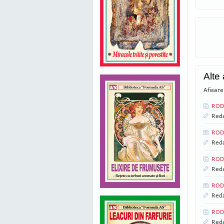
Alte 
Afisare
RODI
Reda
RODI
Reda
RODI
Reda
RODI
Reda
RODI
Reda