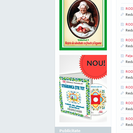
RODI
Reda
RODI
Reda
RODI
Reda
Faţa
Reda
RODI
Reda
RODI
Reda
ROD
Reda
RODI
Reda
Publicitate