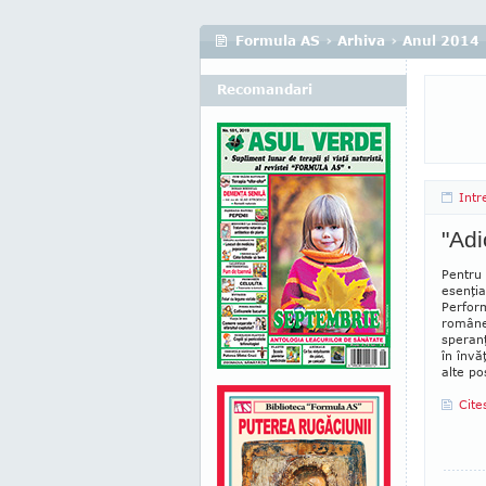
Formula AS
›
Arhiva
›
Anul 2014
Recomandari
Intr
"Adi
Pentru
esenţia
Perform
româneş
speranţ
în învă
alte po
Cite