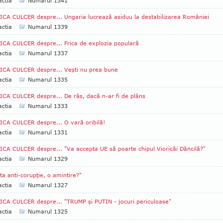
ctia
Numarul 1341
CA CULCER despre... Ungaria lucrează asiduu la destabilizarea României
ctia
Numarul 1339
CA CULCER despre... Frica de explozia populară
ctia
Numarul 1337
CA CULCER despre... Veşti nu prea bune
ctia
Numarul 1335
CA CULCER despre... De râs, dacă n-ar fi de plâns
ctia
Numarul 1333
CA CULCER despre... O vară oribilă!
ctia
Numarul 1331
CA CULCER despre... "Va accepta UE să poarte chipul Vioricăi Dăncilă?"
ctia
Numarul 1329
ta anti-corupţie, o amintire?"
ctia
Numarul 1327
CA CULCER despre... "TRUMP şi PUTIN - jocuri periculoase"
ctia
Numarul 1325