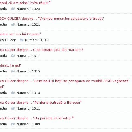
cred că am atins limita răului"
ctia
Numarul 1323
CA CULCER despre... "Vremea minunilor salvatoare a trecut"
ctia
Numarul 1321
helele seniorului Coposu"
ca Culcer
Numarul 1319
ca Culcer despre... Cine scoate ţara din marasm?
ctia
Numarul 1317
ăratul e gol"
ctia
Numarul 1315
ca Culcer despre... "Criminalii şi hoţii se pot apuca de treabă. PSD veghează
ei"
ctia
Numarul 1313
ca Culcer despre... "Periferia putredă a Europei"
ctia
Numarul 1311
ca Culcer despre... "Un paradis al penalilor"
ctia
Numarul 1309