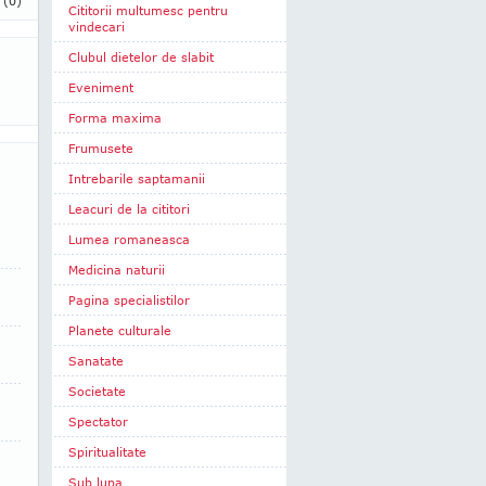
i
(0)
Cititorii multumesc pentru
vindecari
Clubul dietelor de slabit
Eveniment
Forma maxima
Frumusete
Intrebarile saptamanii
Leacuri de la cititori
Lumea romaneasca
Medicina naturii
Pagina specialistilor
Planete culturale
Sanatate
Societate
Spectator
Spiritualitate
Sub lupa