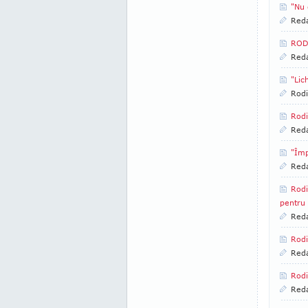
"Nu 
Reda
RODI
Reda
"Lic
Rodi
Rodi
Reda
"Împ
Reda
Rodi
pentru 
Reda
Rodi
Reda
Rodi
Reda