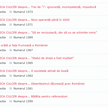
CA CULCER despre... Trei de "i": ignoranţă, incompetenţă, impostură
ctia
Numarul 1373
CA CULCER despre... Nicio speranţă până în 2020
ctia
Numarul 1371
CA CULCER despre... "Să se revizuiască, dar să nu se schimbe nimic"
ctia
Numarul 1369
 urâtă şi faţa frumoasă a României
ctia
Numarul 1367
CA CULCER despre... "Statul de drept a fost mutilat!"
ctia
Numarul 1365
CA CULCER despre... O societate atinsă de boală
ctia
Numarul 1363
ICA CULCER despre... Absenteismul dăunează grav României
ctia
Numarul 1361
CA CULCER despre... Bătălia pentru referendum
ctia
Numarul 1359