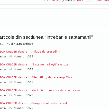
Vizualizari
(2.899)
Note
(0)
Comentari
articole din sectiunea "Intrebarile saptamanii"
: 1 - 40 din
336
articole
CA CULCER despre... Inflaţie de preşedinţi
ctia
Numarul 1385
CA CULCER despre... "Sistemul ticăloşit" s-a uzat
ctia
Numarul 1383
CA CULCER despre... Alte pălării, dar aceleaşi Mării
ctia
Numarul 1381
CA CULCER despre... Mai întâi ordine-n casă, apoi respect
ctia
Numarul 1377
CA CULCER despre... Corupţii sunt iarăşi pe val
ctia
Numarul 1375