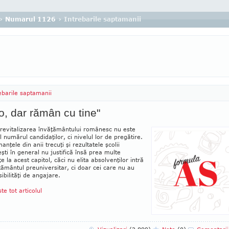
›
Numarul 1126
› Intrebarile saptamanii
ebarile saptamanii
o, dar rămân cu tine"
 revitalizarea învăţământului românesc nu este
l numărul candidaţilor, ci nivelul lor de pregătire.
anţele din anii trecuţi şi rezultatele şcolii
ti în general nu justifică însă prea multe
e la acest ca­pitol, căci nu elita absolvenţilor intră
ţământul pre­uni­versitar, ci doar cei care nu au
sibilităţi de an­gajare.
ste tot articolul