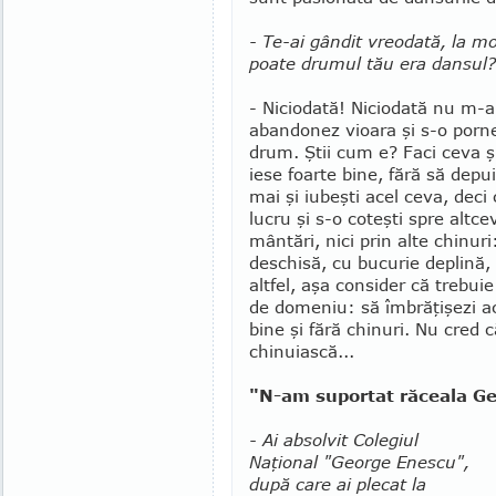
- Te-ai gândit vreodată, la mo
poate drumul tău era dansul?
- Niciodată! Niciodată nu m-
aban­donez vioara şi s-o porn
drum. Ştii cum e? Faci ceva şi
iese foarte bine, fără să depui
mai şi iubeşti acel ceva, dec
lucru şi s-o co­teşti spre altc
mântări, nici prin alte chinur
deschisă, cu bucurie deplină, 
altfel, aşa consider că trebuie
de domeniu: să îmbrăţişezi ace
bine şi fără chinuri. Nu cred 
chinuiască...
"N-am suportat răceala G
- Ai absolvit Colegiul
Naţional "George Enes­cu",
după care ai plecat la