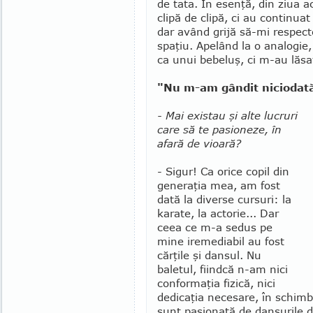
de tata. În esenţă, din ziua 
clipă de clipă, ci au continua
dar având grijă să-mi res­pec
spa­ţiu. Apelând la o analo­g
ca unui bebeluş, ci m-au lăsa
"Nu m-am gândit niciodată
- Mai existau şi alte lu­cruri
care să te pasio­neze, în
afară de vioară?
- Sigur! Ca orice copil din
generaţia mea, am fost
dată la diverse cursuri: la
karate, la ac­torie... Dar
ceea ce m-a sedus pe
mine iremediabil au fost
căr­ţile şi dansul. Nu
baletul, fi­indcă n-am nici
con­formaţia fizică, nici
dedicaţia necesare, în schimb
sunt pasionată de dansurile d