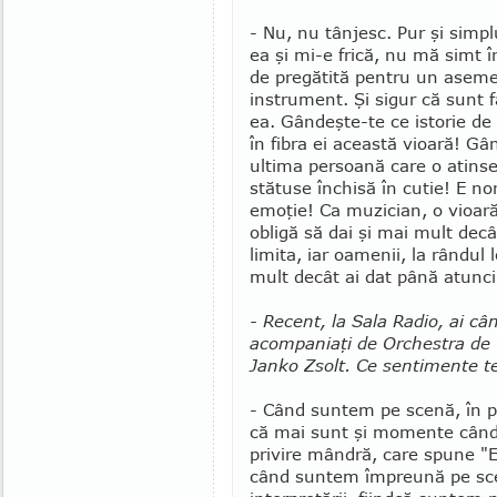
- Nu, nu tânjesc. Pur şi simpl
ea şi mi-e frică, nu mă simt î
de pregătită pentru un asem
instrument. Şi sigur că sunt 
ea. Gândeşte-te ce istorie de
în fibra ei această vioară! Gâ
ultima persoană care o atin­se
stătuse închisă în cutie! E no
emoţie! Ca muzician, o vioară
obligă să dai şi mai mult decâ
limita, iar oamenii, la rândul 
mult decât ai dat până atunci.
- Recent, la Sala Radio, ai cân
acompaniaţi de Orchestra de 
Janko Zsolt. Ce sentimente te
- Când suntem pe scenă, în p
că mai sunt şi momente când 
privire mândră, care spune "E
când suntem împreună pe scen