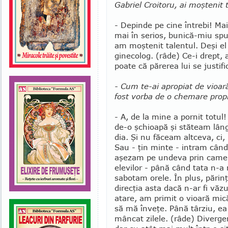
Gabriel Croitoru, ai moştenit 
- Depinde pe cine întrebi! Ma
mai în serios, bunică-miu spu
am moştenit talentul. Deşi el
ginecolog. (râde) Ce-i drept,
poate că părerea lui se justif
- Cum te-ai apropiat de vioară?
fost vorba de o chemare prop
- A, de la mine a pornit tot
de-o şchioapă şi stăteam lângă
dia. Şi nu fă­ceam altceva, ci,
Sau - ţin minte - intram cân
aşezam pe undeva prin camer
elevilor - până când tata n-a m
sabotam orele. În plus, părinţi
direcţia asta dacă n-ar fi vă
ata­re, am primit o vioară m
să mă înveţe. Până târziu, ea
mâncat zilele. (râde) Divergen