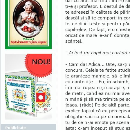
dar cu atât mai mult într-o sit
ţi-e şi profesor. E destul de dif
te adresezi în calitate de pări
das­căl şi să te comporţi în c
fel de dificil este şi pen­tru p
copil-elev. De fapt, e o chesti
oricât de mare le-ar fi dorinţa
scân­tei.
- Ai fost un copil mai curând
- Cam da! Adică... Uite, să-
concurs. Celelalte fetiţe studi
le-aranjeze mamele, să le îmb
cu danteluţe... Eu, în schimb
îmi mai rupeam şi cio­rapii ş
de metri, când ea nu mai ave
n mână şi să mă trimită pe s
joaca. (râde) Pe de altă parte
explice fap­tul că eu per­cepe
obli­gaţie sau ca pe-o corvoadă
tu de ce n-ai emoţii pe sce­nă
ăsta: c-am început să studiez
Publicitate