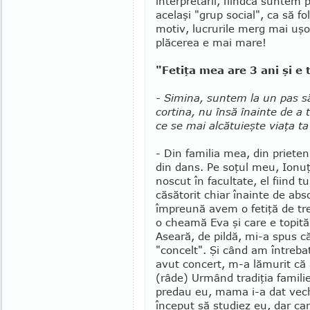
interpretării, fiindcă suntem 
acelaşi "grup social", ca să fo
motiv, lucrurile merg mai uşor
plăcerea e mai mare!
"Fetiţa mea are 3 ani şi e 
- Simina, sun­tem la un pas s
cortina, nu însă îna­inte de a t
ce se mai alcă­­tu­ieşte viaţa ta
- Din familia mea, din prieteni
din dans. Pe soţul meu, Ionuţ
noscut în facultate, el fiind 
căsătorit chiar înainte de absol
împreună avem o fetiţă de tre
o cheamă Eva şi care e topită
Aseară, de pildă, mi-a spus c
"concelt". Şi când am întreba
avut concert, m-a lămurit că 
(râde) Urmând tradiţia familiei
predau eu, mama i-a dat ve­c
început să studiez eu, dar ca