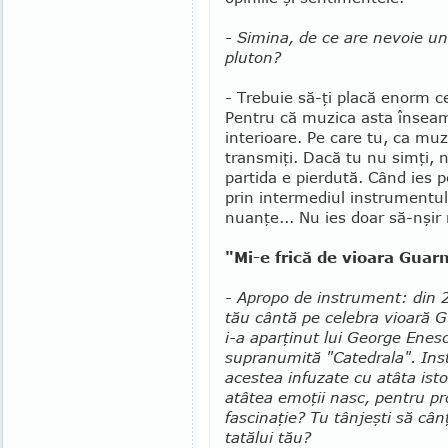
- Simina, de ce are nevoie un
pluton?
- Trebuie să-ţi placă enorm ce
Pentru că muzica asta înseam
interioare. Pe care tu, ca muzi
transmiţi. Dacă tu nu simţi, n
partida e pierdută. Când ies 
prin intermediul instrumentul
nuanţe... Nu ies doar să-nşir 
"Mi-e frică de vioara Guar
- Apropo de instrument: din 
tău cântă pe celebra vioară G
i-a apar­ţinut lui George Enes­
supranumită "Ca­tedrala". Ins
aces­tea in­fuzate cu atâta isto
atâtea emoţii nasc, pen­tru pro
fascinaţie? Tu tânjeşti să cân
tatălui tău?