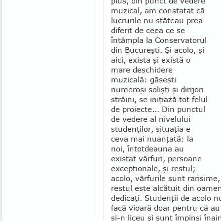
plus, din punct de vedere
muzical, am constatat că
lucrurile nu stăteau prea
diferit de ceea ce se
întâmpla la Conservatorul
din Bucu­reşti. Şi acolo, şi
aici, exista şi există o
mare deschidere
muzicală: găseşti
numeroşi solişti şi dirijori
străini, se iniţiază tot felul
de proiecte... Din punctul
de vedere al ni­velului
studenţilor, situaţia e
ceva mai nuanţată: la
noi, în­totdeauna au
existat vârfuri, persoane
ex­cepţionale, şi restul;
acolo, vârfurile sunt rari­sime
restul este alcătuit din oame
dedicaţi. Studenţii de acolo n
facă vi­oară doar pentru că au
şi-n liceu şi sunt împinşi înain