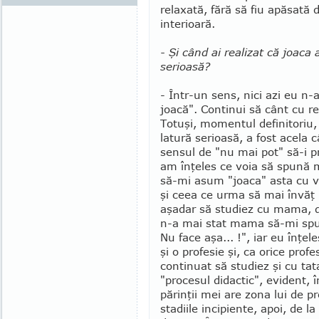
relaxată, fără să fiu apăsată d
interioară.
- Şi când ai realizat că joaca 
serioasă?
- Într-un sens, nici azi eu n
joacă". Continui să cânt cu re­
Totuşi, mo­mentul defi­ni­tori
latură serioasă, a fost acela
sensul de "nu mai pot" să-i p
am înţeles ce voia să spună m
să-mi asum "joaca" asta cu v
şi ceea ce urma să mai învăţ 
aşadar să stu­diez cu mama, 
n-a mai stat mama să-mi spună
Nu face aşa... !", iar eu înţel
şi o profesie şi, ca orice prof
continuat să stu­diez şi cu tat
"procesul di­dactic", evident, 
părinţii mei are zona lui de 
stadiile in­ci­piente, apoi, de l