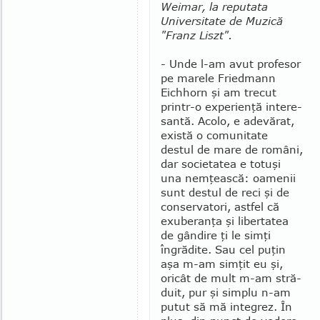
Weimar, la reputata
Universitate de Muzică
"Franz Liszt".
- Unde l-am avut profesor
pe marele Friedmann
Eichhorn şi am trecut
printr-o experienţă intere­
san­tă. Acolo, e adevărat,
există o comunitate
destul de mare de români,
dar societatea e totuşi
una nem­­ţeas­că: oamenii
sunt destul de reci şi de
con­ser­­vatori, astfel că
exuberanţa şi libertatea
de gân­dire ţi le simţi
îngrădite. Sau cel puţin
aşa m-am simţit eu şi,
oricât de mult m-am stră­
duit, pur şi simplu n-am
putut să mă integrez. În