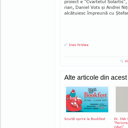
proiect e "Cvartetul So­lar­tis
rian, Daniel Vots şi Andrei Niţe
al­cătuiesc îm­pre­ună cu Şte­fan
Ines Hristea
V
Alte articole din aces
Scurtă oprire la Bookfest
Dr. INA
"Fericir
riduri"