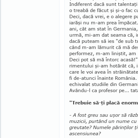
Indiferent dacă sunt ta­lentaţ
o treabă de făcut şi şi-o fac c
Deci, dacă vrei, e o alegere p
iarăşi nu m-am prea împăcat.
ani, cât am stat în Ger­mania,
urmă, mi-am dat seama că, in
dacă puteam să ies "de sub tu­
când m-am lămurit că mă des
per­for­mez, m-am liniştit, am
Deci pot să mă întorc aca­să!
rimentului şi-am hotărât că, i
care le voi avea în stră­i­năta
fi de-atunci înainte România. 
echivalat studiile din Ger­man
Avân­du-l ca profesor pe... tat
"Trebuie să-ţi placă enorm
- A fost greu sau uşor să răz
mu­zicii, purtând un nume c
greutate? Numele părinţilor ţi
ascensiunea?