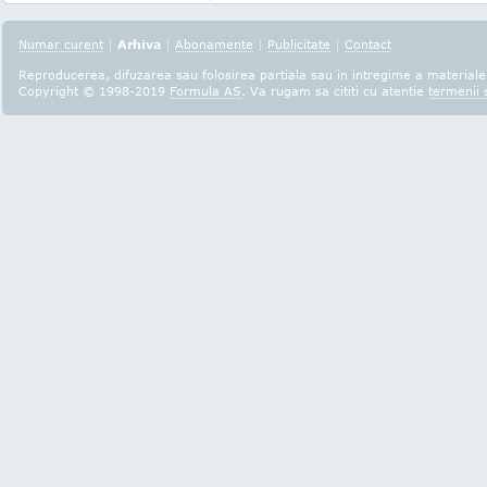
Numar curent
|
Arhiva
|
Abonamente
|
Publicitate
|
Contact
Reproducerea, difuzarea sau folosirea partiala sau in intregime a materialel
Copyright © 1998-2019
Formula AS
. Va rugam sa cititi cu atentie
termenii s