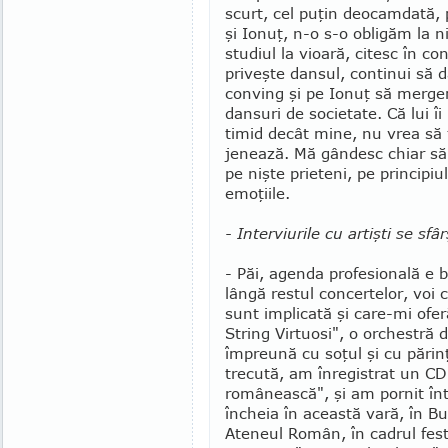
scurt, cel puţin deo­camdată, 
şi Ionuţ, n-o s-o obli­găm la n
stu­diul la vioară, citesc în c
priveşte dansul, continui să 
conving şi pe Ionuţ să merge
dansuri de societate. Că lui î
timid decât mine, nu vrea să 
jenează. Mă gândesc chiar să 
pe nişte prieteni, pe principi
emoţiile.
- Interviurile cu artişti se sf
- Păi, agenda profesională e 
lângă restul concertelor, voi c
sunt implicată şi care-mi ofe
String Virtuosi", o orchestră
împreună cu soţul şi cu părinţ
trecută, am înregistrat un CD
românească", şi am pornit înt
încheia în această vară, în B
Ateneul Român, în cadrul fest