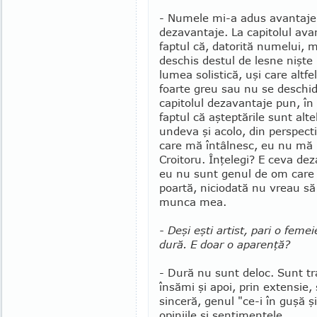
- Numele mi-a adus avantaje
dezavantaje. La capitolul ava
faptul că, datorită numelui, 
deschis destul de lesne nişte 
lumea solistică, uşi care altfe
foarte greu sau nu se deschid
capitolul dezavantaje pun, în
faptul că aşteptările sunt alt
undeva şi acolo, din pers­pec­t
care mă întâlnesc, eu nu mă 
Croitoru. Înţelegi? E ceva deza
eu nu sunt genul de om care
poartă, ni­cio­dată nu vreau să
munca mea.
- Deşi eşti artist, pari o feme
dură. E doar o aparenţă?
- Dură nu sunt deloc. Sunt t
însămi şi apoi, prin extensie, ş
sinceră, genul "ce-i în guşă 
opiniile şi sentimentele.