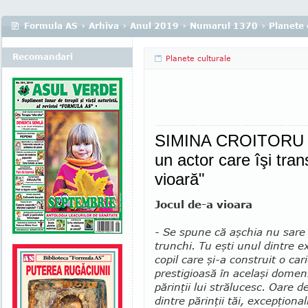
Formula AS
›
Arhiva
›
Anul 2019
›
Numarul 1370
›
Planete 
Recomandari
Planete culturale
SIMINA CROITORU - 
un actor care îşi tra
vioară"
Jocul de-a vioara
- Se spune că aşchia nu sare
trunchi. Tu eşti unul dintre 
copil care şi-a construit o car
prestigioasă în acelaşi do­meni
părinţii lui strălucesc. Oare d
dintre părinţii tăi, excepţional