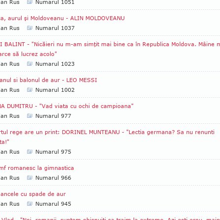
ian Rus
Numarul 1051
ca, aurul şi Moldoveanu - ALIN MOLDOVEANU
ian Rus
Numarul 1037
 BALINT - "Nicăieri nu m-am simţit mai bine ca în Republica Moldova. Mâine 
arce să lucrez acolo"
ian Rus
Numarul 1023
anul si balonul de aur - LEO MESSI
ian Rus
Numarul 1002
A DUMITRU - "Vad viata cu ochi de campioana"
ian Rus
Numarul 977
tul rege are un print: DORINEL MUNTEANU - "Lectia germana? Sa nu renunti
ta!"
ian Rus
Numarul 975
mf romanesc la gimnastica
ian Rus
Numarul 966
ancele cu spade de aur
ian Rus
Numarul 945
 Vlad - "Noi, romanii, suntem obisnuiti sa traim la extreme. Azi esti erou, mai