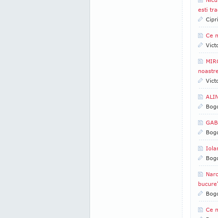
esti tr
Cipr
Ce m
Vict
MIRC
noastr
Vict
ALIN
Bogd
GABR
Bogd
Iola
Bogd
Narc
bucure
Bogd
Ce m