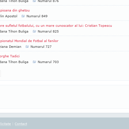
ana Tihon Buliga
Numarul 876
pioana din ghetou
lin Apostol
Numarul 849
re sufletul fotbalului, cu un mare cunoscator al lui: Cristian Topescu
ana Tihon Buliga
Numarul 825
ionatul Mondial de Fotbal al fanilor
ziana Demian
Numarul 727
rghe Tadici
ana Tihon Buliga
Numarul 703
licitate
|
Contact