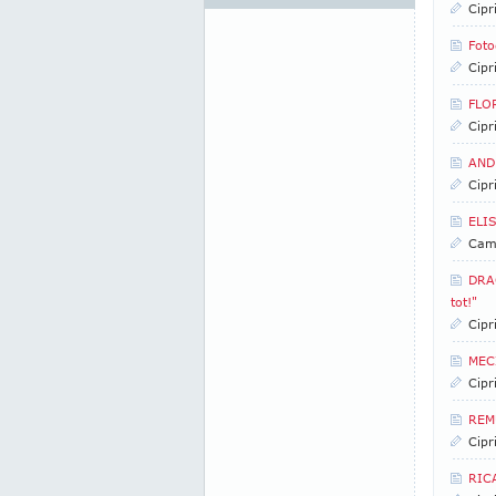
Cipr
Foto
Cipr
FLOR
Cipr
ANDR
Cipr
ELI
Came
DRAG
tot!"
Cipr
MEC
Cipr
REMU
Cipr
RICA