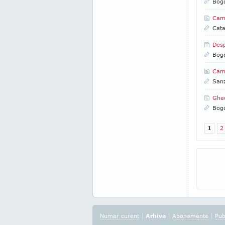
Bogd
Cam
Cata
Desp
Bogd
Camp
San
Gheo
Bogd
1
2
Numar curent
|
Arhiva
|
Abonamente
|
Pub