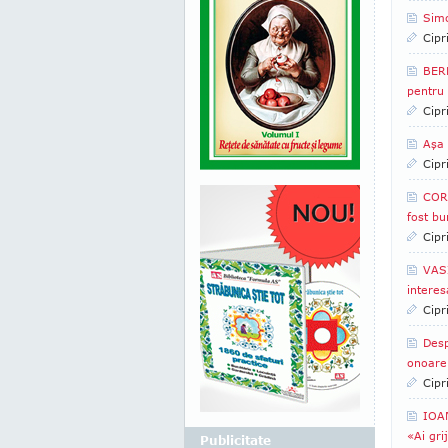
Simo
Cipr
BERN
pentru
Cipr
Aşa
Cipr
CORN
fost bu
Cipr
VASI
intere
Cipr
Desp
onoare 
Cipr
IOAN
«Ai gri
Publicitate