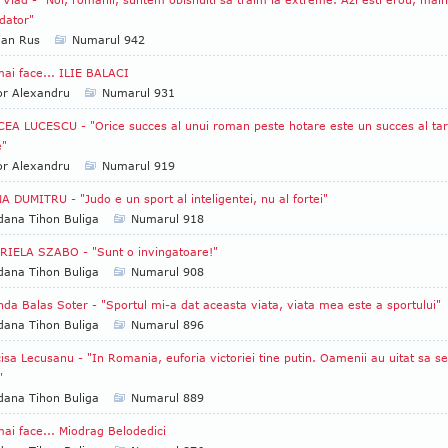
adator"
ian Rus
Numarul 942
ai face... ILIE BALACI
or Alexandru
Numarul 931
EA LUCESCU - "Orice succes al unui roman peste hotare este un succes al tar
e"
or Alexandru
Numarul 919
A DUMITRU - "Judo e un sport al inteligentei, nu al fortei"
ana Tihon Buliga
Numarul 918
IELA SZABO - "Sunt o invingatoare!"
ana Tihon Buliga
Numarul 908
nda Balas Soter - "Sportul mi-a dat aceasta viata, viata mea este a sportului"
ana Tihon Buliga
Numarul 896
isa Lecusanu - "In Romania, euforia victoriei tine putin. Oamenii au uitat sa se
"
ana Tihon Buliga
Numarul 889
ai face... Miodrag Belodedici