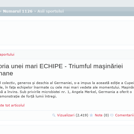
›
Numarul 1126
› Asii sportului
 sportului
oria unei mari ECHIPE - Triumful maşinăriei
mane
l colectiv, generos şi deschis al Germaniei, s-a impus la această ediţie a Cupei
e, în faţa echipelor înarmate cu cele mai mari vedete ale momentului. Maşină
 a învins. Sub privirile microbistei nr. 1, Angela Merkel, Germania a oferit o
monstraţie de forţă lumii întregi.
ste tot articolul
Vizualizari
(2.419)
Note
(0)
Comentari