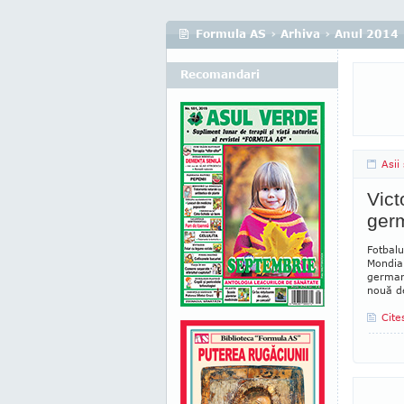
Formula AS
›
Arhiva
›
Anul 2014
Recomandari
Asii
Vict
ger
Fotbalu
Mondial
germană
nouă de
Cite