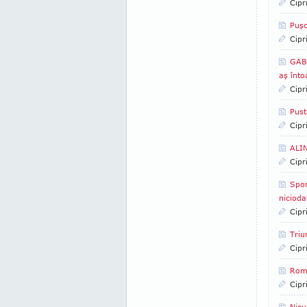
Cipr
Puş
Cipr
GABI
aş înto
Cipr
Pust
Cipr
ALIN
Cipr
Spor
nicioda
Cipr
Triu
Cipr
Rom
Cipr
Nicu