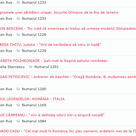
ian Rus
Numarul 1233
gramele unei sărbători uriaşe: Jocurile Olimpice de la Rio de Janeiro
ian Rus
Numarul 1233
IN BERCEAN - "Eu cred că omenirea ar trebui să urmeze modelul Olimpiadelo
ian Rus
Numarul 1228
EEA CHIŢU, judoka - "Ard de nerăbdare să intru în luptă"
ian Rus
Numarul 1228
SABETA POLIHRONIADE - Şah-mat la Regina şahului românesc
lia Starcescu
Numarul 1201
AN PETRICEVIC - antrenor de baschet - "Dragă Românie, îţi mulţumesc pent
ian Rus
Numarul 1200
IUL LEGENDELOR: ROMÂNIA - ITALIA
ian Rus
Numarul 1169
S CÂMPEANU - "«U» e definiţia iubirii într-o singură vocală"
ian Rus
Numarul 1084
RDO CADU - "Cel mai mult în România îmi plac oamenii, ardelenii mei de la Cl