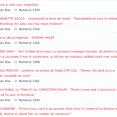
na şi cele cinci magnifice
ian Rus
Numarul 1320
ADETTE SZOCS - campioană la tenis de masă - "Rezultatele pe care le obţin
 România îmi aduc cea mai mare împlinire"
ian Rus
Numarul 1316
 s-a născut legenda - SIMONA HALEP
ian Rus
Numarul 1302
EL DINU - "Am învăţat să privesc cu oarecare nostalgie trecutul, să discern c
n şi ce poate fi bun în continuare, şi să trec pe trotuarul celălalt când vine vor
ian Rus
Numarul 1268
LE MIRIUŢĂ - antrenor la echipa de fotbal CFR Cluj - "Nimeni din ţară nu s-a
sat vreodată de mine"
ian Rus
Numarul 1261
re fotbal, cu "Oberul" lui: CHRISTOPH DAUM - "Pentru mine este o bucurie şi 
să fiu aici, în România"
ian Rus
Numarul 1244
 ANDONE - "Primul lucru care ţi se spunea când intrai în vestiarul lui Dinamo 
jă, tocmai ai călcat într-un vestiar de campioni»"