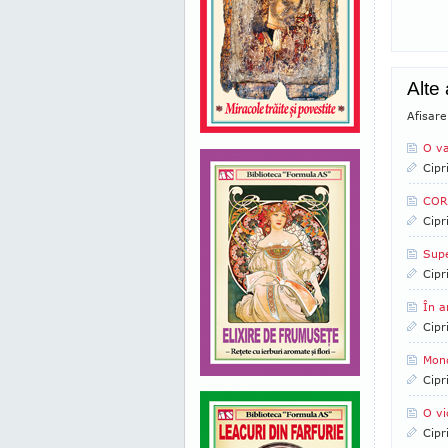
Alte 
Afisare
O va
Cipr
CORN
Cipr
Supe
Cipr
În a
Cipr
Mond
Cipr
O vi
Cipr