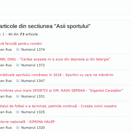
articole din sectiunea "Asii sportului"
: 1 - 40 din
73
articole
ră fericită pentru români
ian Rus
Numarul 1374
EL DINU - "Cartea aceasta m-a scos din depresie şi din letargie"
ian Rus
Numarul 1372
rlativele sportului românesc în 2018 - Sportivi cu care ne mândrim
ian Rus
Numarul 1347
mintirea unui mare SPORTIV şi OM: RADU DEMIAN - "Gigantul Carpaţilor"
ian Rus
Numarul 1331
ialul de fotbal s-a terminat, patimile continuă - Croaţia inimii noastre
ian Rus
Numarul 1325
ctorie naţională - SIMONA HALEP
ian Rus
Numarul 1320