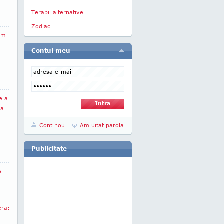
Terapii alternative
Zodiac
em
Contul meu
e a
ba
Cont nou
Am uitat parola
Publicitate
o
era: