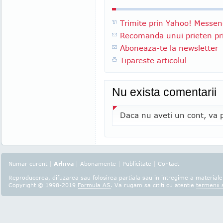
Trimite prin Yahoo! Messen
Recomanda unui prieten pri
Aboneaza-te la newsletter
Tipareste articolul
Nu exista comentarii
Daca nu aveti un cont, va p
Numar curent
|
Arhiva
|
Abonamente
|
Publicitate
|
Contact
Reproducerea, difuzarea sau folosirea partiala sau in intregime a materialel
Copyright © 1998-2019
Formula AS
. Va rugam sa cititi cu atentie
termenii s