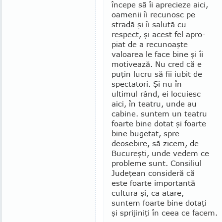
începe să îi aprecieze aici,
oamenii îi recunosc pe
stradă şi îi salută cu
respect, şi acest fel apro­
piat de a re­cunoaşte
valoarea le face bine şi îi
motivează. Nu cred că e
puţin lucru să fii iubit de
spectatori. Şi nu în
ultimul rând, ei locuiesc
aici, în teatru, unde au
cabine. sun­tem un teatru
foarte bine dotat şi foarte
bine bugetat, spre
deosebire, să zicem, de
Bucureşti, unde vedem ce
probleme sunt. Consiliul
Judeţean consideră că
este foarte importantă
cul­tura şi, ca atare,
suntem foarte bine dotaţi
şi spri­jiniţi în ceea ce facem.