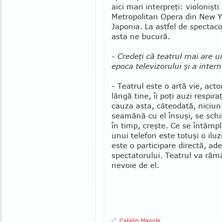
aici mari interpreţi: violonişti
Metro­politan Opera din New Yor
Japonia. La astfel de spectaco
asta ne bucură.
- Credeţi că teatrul mai are un
epoca televizorului şi a intern
- Teatrul este o artă vie, acto
lângă tine, îi poţi auzi respiraţ
cauza asta, câ­teodată, niciu
seamănă cu el însuşi, se sch
în timp, creş­te. Ce se întâmpl
unui telefon este totuşi o iluz
este o participare directă, ade
spectatorului. Teatrul va răm
nevoie de el.
Catalin Manole