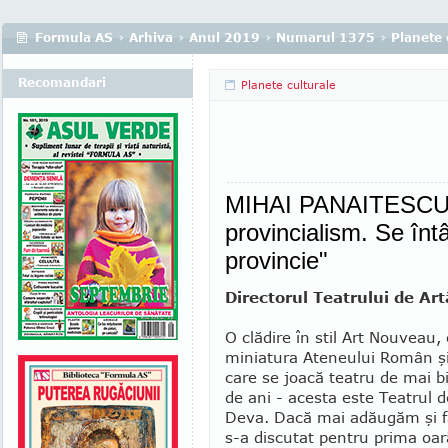
Formula AS
›
Arhiva
›
Anul 2019
›
Numarul 1375
›
Planete 
Recomandari
Planete culturale
MIHAI PANAITESCU -
provincialism. Se înt
provincie"
Directorul Teatrului de Ar
O clădire în stil Art Nouveau,
mi­niatura Ateneului Român ş
care se joacă teatru de mai b
de ani - acesta este Teatrul d
Deva. Dacă mai adăugăm şi fa
s-a discutat pentru prima oar