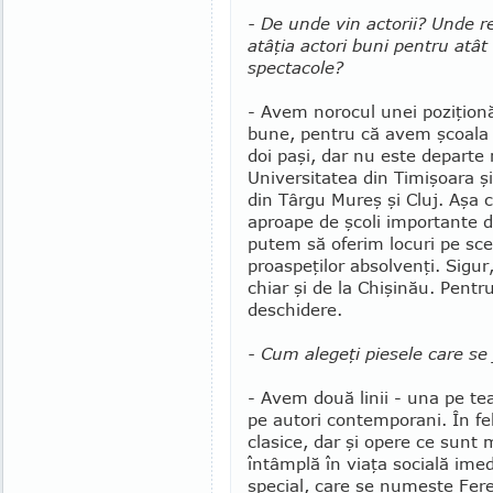
- De unde vin actorii? Unde re
atâţia actori buni pentru atâ
spec­ta­cole?
- Avem norocul unei poziţionă
bune, pentru că avem şcoala d
doi paşi, dar nu este departe 
Universitatea din Timişoara şi 
din Târgu Mureş şi Cluj. Aşa
aproape de şcoli importante d
putem să oferim locuri pe sc
proaspeţilor absolvenţi. Sigur
chiar şi de la Chişinău. Pent
deschidere.
- Cum alegeţi piesele care se
- Avem două linii - una pe teat
pe autori contemporani. În fel
clasice, dar şi opere ce sunt 
întâmplă în viaţa socială im
special, care se numeşte Fere