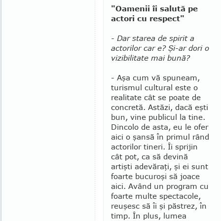
"Oamenii îi salută pe
actori cu respect"
- Dar starea de spirit a
actorilor car e? Şi-ar dori o
vizibilitate mai bună?
- Aşa cum vă spuneam,
turismul cultural este o
realitate cât se poate de
con­cretă. Astăzi, dacă eşti
bun, vine publicul la tine.
Dincolo de asta, eu le ofer
aici o şansă în primul rând
actorilor tineri. Îi sprijin
cât pot, ca să devină
artişti ade­văraţi, şi ei sunt
foarte bucuroşi să joace
aici. Având un program cu
foarte multe spectacole,
reuşesc să îi şi păs­trez, în
timp. În plus, lumea