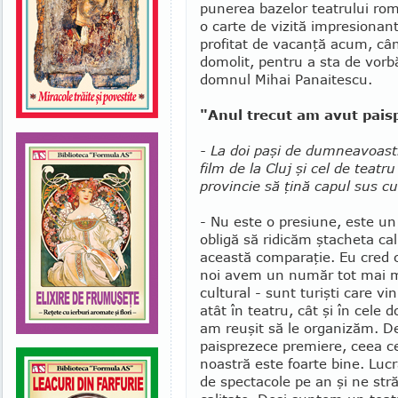
punerea bazelor teatrului ro
o carte de vizită im­pre­siona
profitat de vacanţă acum, cân
domolit, pentru a sta de vorbă
domnul Mihai Pana­ites­cu.
"Anul trecut am avut pais
- La doi paşi de dumneavoastr
film de la Cluj şi cel de teat
provincie să ţină capul sus c
- Nu este o presiune, este un
obligă să ridicăm ştacheta cal
această comparaţie. Eu cred c
noi avem un număr tot mai ma
cultural - sunt turişti care vi
atât în teatru, cât şi în cele 
am reuşit să le organizăm. De
paisprezece premiere, ceea c
noastră este foarte bine. Lu
de spectacole pe an şi ne str