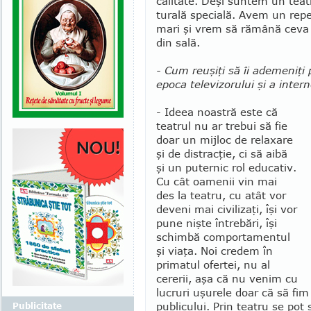
calitate. Deşi suntem un teatr
turală specială. Avem un reper
mari şi vrem să rămână ce­va î
din sală.
- Cum reuşiţi să îi ademeniţi 
epoca televi­zo­rului şi a intern
- Ideea noastră este că
teatrul nu ar trebui să fie
doar un mijloc de relaxare
şi de distracţie, ci să aibă
şi un puternic rol educativ.
Cu cât oamenii vin mai
des la teatru, cu atât vor
deveni mai civilizaţi, îşi vor
pune nişte întrebări, îşi
schimbă comporta­mentul
şi viaţa. Noi credem în
primatul ofertei, nu al
cererii, aşa că nu venim cu
lucruri uşurele doar că să fim
publicului. Prin teatru se pot
Publicitate