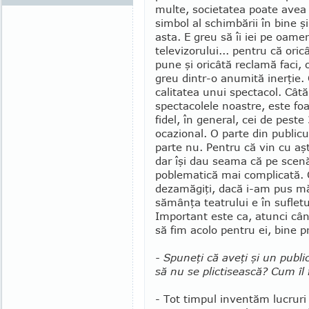
multe, societatea poate avea 
simbol al schimbării în bine
asta. E greu să îi iei pe oamen
televizorului... pentru că oricâ
pune şi oricâtă reclamă faci, 
greu dintr-o anumită inerţie.
calitatea unui spectacol. Câ
spectacolele noastre, este fo
fidel, în general, cei de peste
ocazional. O parte din publicu
parte nu. Pentru că vin cu aşt
dar îşi dau seama că pe scenă
poblematică mai complicată.
dezamăgiţi, dacă i-am pus m
să­mân­ţa teatrului e în suflet
Important este ca, atunci cân
să fim acolo pentru ei, bine pr
- Spuneţi că aveţi şi un public 
să nu se plictisească? Cum îl 
- Tot timpul inventăm lucruri