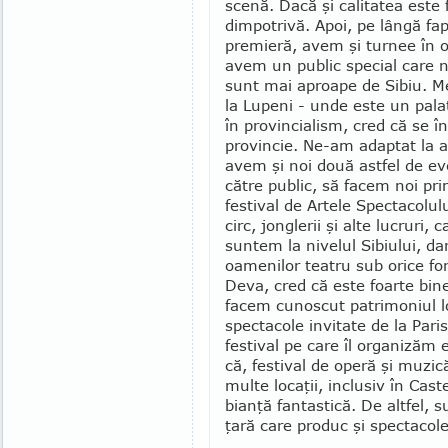
scenă. Dacă şi calitatea este f
dimpotrivă. Apoi, pe lângă fap
premieră, avem şi tur­nee în 
avem un public special care ne
sunt mai aproape de Sibiu. Me
la Lupeni - unde este un pala
în provincialism, cred că se î
provincie. Ne-am adaptat la ac
a­vem şi noi două ast­fel de e
către pu­blic, să facem noi pri
festival de Arte­le Specta­co­lu
circ, jon­glerii şi alte lucruri,
suntem la nivelul Sibiului, d
oamenilor teatru sub orice f
Deva, cred că este foarte bine
facem cu­nos­cut patrimoniul 
spectacole invitate de la Paris
festival pe care îl orga­nizăm
că, festival de operă şi muzic
multe locaţii, inclusiv în Cas
bianţă fantastică. De altfel, 
ţară care produc şi spec­tacol