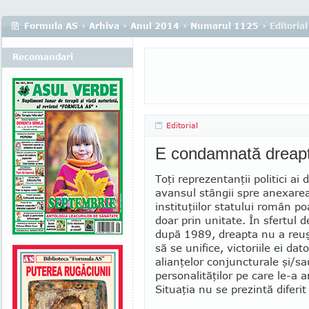
Formula AS
›
Arhiva
›
Anul 2014
›
Numarul 1125
› Editorial
Recomandari
Editorial
E condamnată dreapt
Toţi reprezentanţii politici ai 
avansul stângii spre anexarea
instituţiilor statului român po
doar prin unitate. În sfertul 
după 1989, dreapta nu a reuş
să se unifice, victoriile ei dat
alianţelor conjuncturale şi/sa
personalităţilor pe care le-a a
Situaţia nu se prezintă diferit