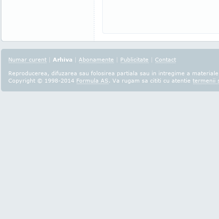
Numar curent
|
Arhiva
|
Abonamente
|
Publicitate
|
Contact
Reproducerea, difuzarea sau folosirea partiala sau in intregime a materialel
Copyright © 1998-2014
Formula AS
. Va rugam sa cititi cu atentie
termenii s