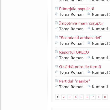
Primejdia populistă
Toma Roman
Numarul 
Împotriva marii corupţii
Toma Roman
Numarul 
"Scandalul ambasadei"
Toma Roman
Numarul 
Raportul GRECO
Toma Roman
Numarul 
O sărbătorire de formă
Toma Roman
Numarul 
Partidul "naşilor"
Toma Roman
Numarul 
1
2
3
4
5
6
7
›
»