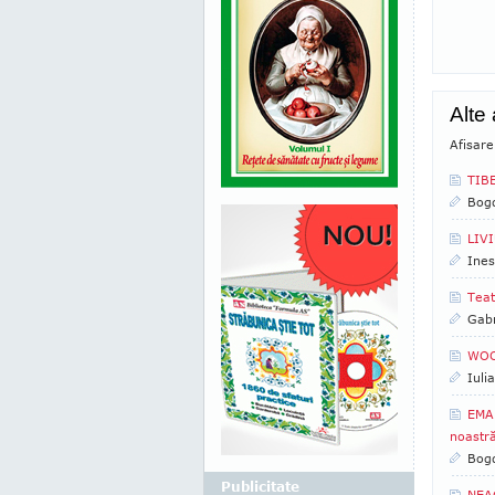
Alte 
Afisare
TIBE
Bogd
LIVI
Ines
Teat
Gabr
WOOD
Iuli
EMAN
noastr
Bogd
Publicitate
NEAG