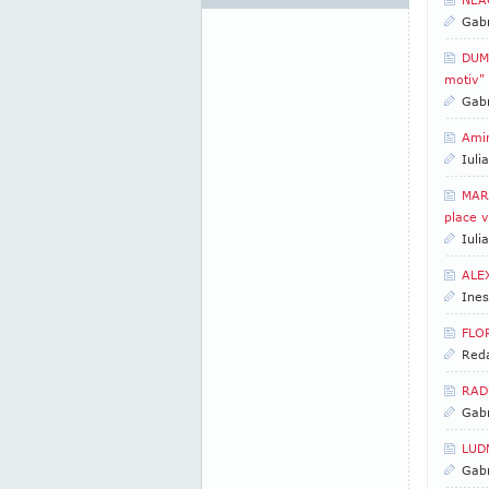
Gabr
DUMI
motiv"
Gabr
Amin
Iuli
MARK
place v
Iuli
ALE
Ines
FLOR
Reda
RADU
Gabr
LUDM
Gabr