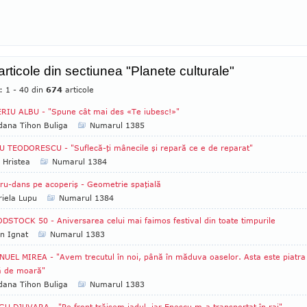
articole din sectiunea "Planete culturale"
: 1 - 40 din
674
articole
RIU ALBU - "Spune cât mai des «Te iubesc!»"
ana Tihon Buliga
Numarul 1385
U TEODORESCU - "Suflecă-ţi mânecile şi repară ce e de reparat"
 Hristea
Numarul 1384
ru-dans pe acoperiş - Geometrie spaţială
iela Lupu
Numarul 1384
STOCK 50 - Aniversarea celui mai faimos festival din toate timpurile
an Ignat
Numarul 1383
UEL MIREA - "Avem trecutul în noi, până în măduva oaselor. Asta este piatra
ă de moară"
ana Tihon Buliga
Numarul 1383
U DJUVARA - "Pe front trăisem iadul, iar Enescu m-a transportat în rai"