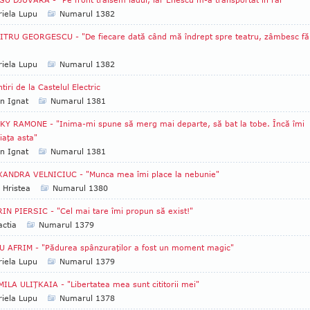
iela Lupu
Numarul 1382
TRU GEORGESCU - "De fiecare dată când mă îndrept spre teatru, zâmbesc fă
iela Lupu
Numarul 1382
tiri de la Castelul Electric
an Ignat
Numarul 1381
Y RAMONE - "Inima-mi spune să merg mai departe, să bat la tobe. Încă îmi
iaţa asta"
an Ignat
Numarul 1381
XANDRA VELNICIUC - "Munca mea îmi place la nebunie"
 Hristea
Numarul 1380
IN PIERSIC - "Cel mai tare îmi propun să exist!"
ctia
Numarul 1379
 AFRIM - "Pădurea spânzuraţilor a fost un moment magic"
iela Lupu
Numarul 1379
ILA ULIŢKAIA - "Libertatea mea sunt cititorii mei"
iela Lupu
Numarul 1378