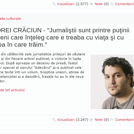
Vizualizari
(2.577)
Note
(0)
Comentari
ete culturale
EI CRĂCIUN - "Jurnaliştii sunt printre puţinii
ni care înţeleg care e treaba cu viaţa şi cu
a în care trăim."
 din călătoriile sale jurnalistice prile­juri de căutare
şi din fiecare arti­col publicat, o victorie în lupta
sul. Du­pă aproape un deceniu de presă, fostul
r spe­cial al ziarului "Adevărul" şi-a publicat cele
e texte într-un volum. Sceptice uneori, atinse de
elancoliei şi a dezolării, frazele lui au în ele ceva
tor.
ste tot articolul
Vizualizari
(3.247)
Note
(0)
Comentari