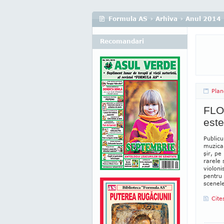
Formula AS
›
Arhiva
›
Anul 2014
Recomandari
Plan
FLO
este
Publicu
muzica 
şir, pe
rarele 
violonis
pentru 
scenele
Cite