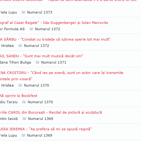
iela Lupu
Numarul 1373
ograf al Casei Regale" - Ida Guggenberger şi Jolan Mairovits
tor Formula AS
Numarul 1372
 SÂRBU - "Constat cu tristeţe că iubirea sperie tot mai mult"
 Hristea
Numarul 1372
AIL SANDU - "Sunt mai mult muzică decât om"
ana Tihon Buliga
Numarul 1371
NA CROITORU - "Când ies pe scenă, sunt un actor care îşi transmite
ntele prin vioară"
 Hristea
Numarul 1370
tă oprire la Bookfest
diu Tarziu
Numarul 1370
riile CAROL din Bucureşti - Recital de pictură şi sculptură
ntin Iacob
Numarul 1369
DIA IEREMIA - "Aş prefera să mi se spună regină"
iela Lupu
Numarul 1369