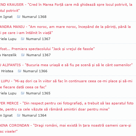
ND KRAUSER - "Cred în Marea Forţă care mă ghidează spre locul potrivit, la
ul potrivit"
an Ignat
Numarul 1368
NDRA MANIU - "Am noroc, am mare noroc, începând de la părinţi, până la
 pe care i-am întâlnit în viaţă"
iela Lupu
Numarul 1367
 fost... Premiera spectacolului "Jack şi vrejul de fasole"
a Hanzelik
Numarul 1367
 ALIFANTIS - "Bucuria mea uriaşă e să fiu pe scenă şi să le cânt oamenilor"
 Hristea
Numarul 1366
LUPU - "Mi-aş dori ca în viitor să fac în continuare ceea ce-mi place şi să-mi
e fiecare dată ceea ce fac"
iela Lupu
Numarul 1365
ER MERCE - "Din respect pentru cei fotografiaţi, a trebuit să las aparatul foto
te, pentru ca cele văzute să rămână amintiri doar pentru mine"
an Ignat
Numarul 1364
INA CORONDAN - "Dragi români, mai există în ţara noastră oameni care-şi
sc visele!"