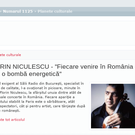
›
Numarul 1125
› Planete culturale
ete culturale
RIN NICULESCU - "Fiecare venire în România
 o bombă energetică"
l exigent al Sălii Radio din Bucureşti, specialist în
de cali­tate, l-a ova­ţio­nat în picioare, minute în
 Florin Nicu­lescu, la sfârşitul unuia dintre atât de
sale con­certe în România. Fiecare apariţie a
tului sta­bi­lit la Paris este o sărbătoare, atât
spec­tatori, cât şi pentru artist, care tânjeşte după
 româ­neşti.
ste tot articolul