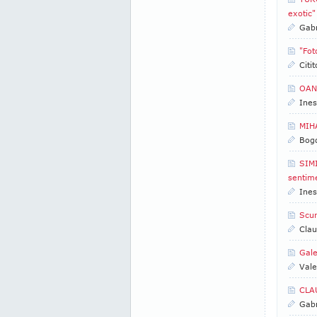
exotic"
Gabr
"Fot
Citi
OANA
Ines
MIH
Bogd
SIMI
sentime
Ines
Scur
Clau
Gale
Vale
CLAU
Gabr