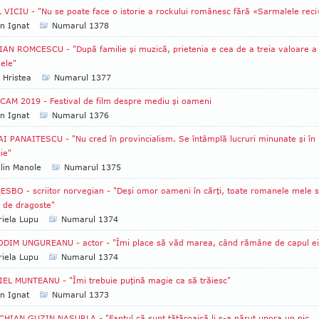
 VICIU - "Nu se poate face o istorie a rockului românesc fără «Sarmalele reci
an Ignat
Numarul 1378
AN ROMCESCU - "După familie şi muzică, prietenia e cea de a treia valoare a
mele"
 Hristea
Numarul 1377
CAM 2019 - Festival de film despre mediu şi oameni
an Ignat
Numarul 1376
I PANAITESCU - "Nu cred în provincialism. Se întâmplă lucruri minunate şi în
ie"
lin Manole
Numarul 1375
ESBO - scriitor norvegian - "Deşi omor oameni în cărţi, toate romanele mele 
i de dragoste"
iela Lupu
Numarul 1374
DIM UNGUREANU - actor - "Îmi place să văd marea, când rămâne de capul ei
iela Lupu
Numarul 1374
EL MUNTEANU - "Îmi trebuie puţină magie ca să trăiesc"
an Ignat
Numarul 1373
HIAN GUZIN NASURLA - "Faptul că sunt tătăroaică li s-a părut unora un pic