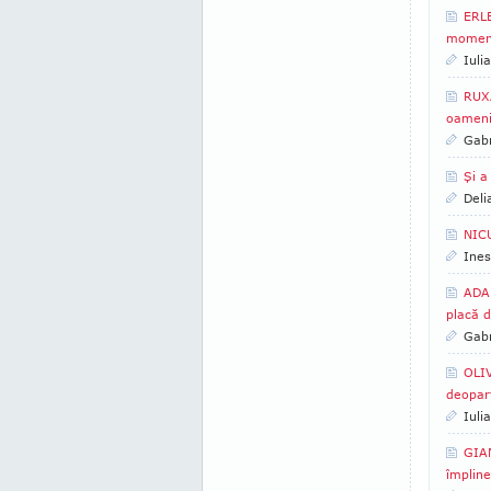
ERLE
moment
Iuli
RUXA
oamenii
Gabr
Şi a
Deli
NICU
Ines
ADA 
placă d
Gabr
OLIV
deopar
Iuli
GIAN
împline