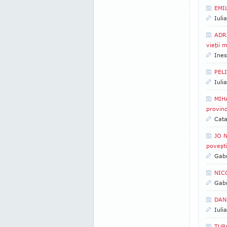
EMIL
Iuli
ADRI
vieţii 
Ines
PELI
Iuli
MIHA
provinc
Cata
JO N
poveşt
Gabr
NICO
Gabr
DANI
Iuli
TURC