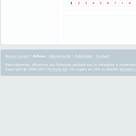
1
2
3
4
5
6
7
›
»
Numar curent
|
Arhiva
|
Abonamente
|
Publicitate
|
Contact
Reproducerea, difuzarea sau folosirea partiala sau in intregime a materialel
Copyright © 1998-2013
Formula AS
. Va rugam sa cititi cu atentie
termenii s