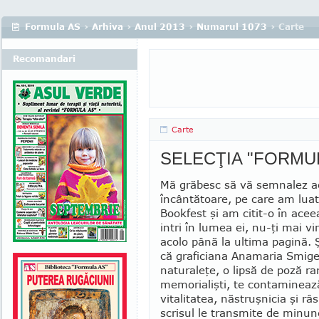
Formula AS
›
Arhiva
›
Anul 2013
›
Numarul 1073
› Carte
Recomandari
Carte
SELECŢIA "FORMU
Mă grăbesc să vă semnalez a
încântătoare, pe care am luat
Bookfest şi am citit-o în acee
intri în lumea ei, nu-ţi mai vi
acolo până la ultima pagină. 
că graficiana Anamaria Smi­ge
naturaleţe, o lipsă de poză ra
memorialişti, te contamineaz
vitalitatea, năstruşnicia şi râs
scrisul le transmite de minune, f