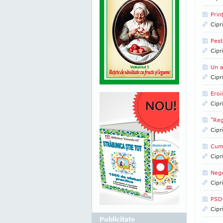
Prin
Cipr
Pest
Cipr
Un a
Cipr
Eroi
Cipr
"Reg
Cipr
Cum 
Cipr
Nego
Cipr
PSD-
Cipr
Publicitate