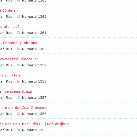
ian Rus
Numarul 1363
 30 de ani
ian Rus
Numarul 1362
graful lipsă
ian Rus
Numarul 1361
i, Doamne, şi nici una!
ian Rus
Numarul 1360
ca noastră, Bianca lor
ian Rus
Numarul 1359
etru în faţă
ian Rus
Numarul 1358
rii pe scena străzii
ian Rus
Numarul 1357
 am pierdut Cula Greceanu
ian Rus
Numarul 1356
ădurea Hoia-Baciu din Cluj urlă drujbele!
ian Rus
Numarul 1355