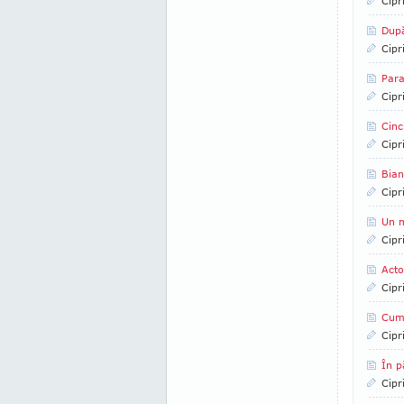
Cipr
După
Cipr
Para
Cipr
Cinc
Cipr
Bian
Cipr
Un m
Cipr
Acto
Cipr
Cum
Cipr
În p
Cipr