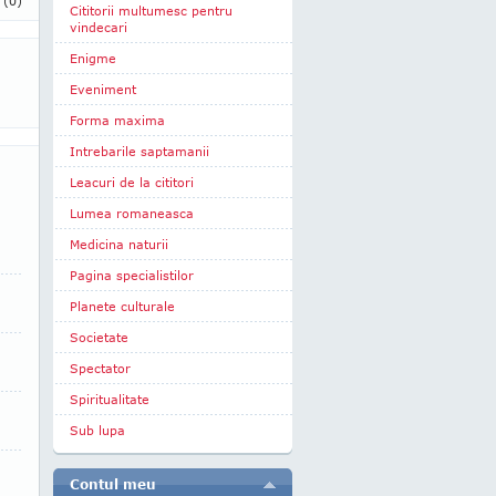
i
(0)
Cititorii multumesc pentru
vindecari
Enigme
Eveniment
Forma maxima
Intrebarile saptamanii
Leacuri de la cititori
Lumea romaneasca
Medicina naturii
Pagina specialistilor
Planete culturale
Societate
Spectator
Spiritualitate
Sub lupa
Contul meu