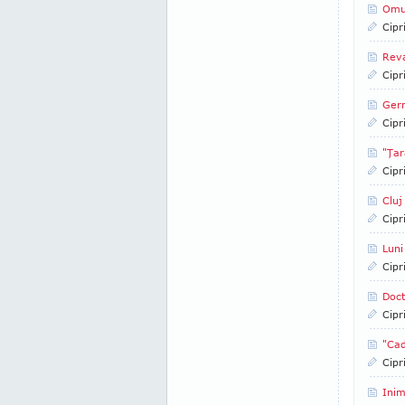
Omu
Cipr
Reva
Cipr
Germ
Cipr
"Ţar
Cipr
Cluj
Cipr
Luni
Cipr
Doct
Cipr
"Cad
Cipr
Inim