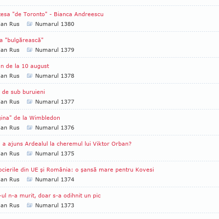
ţesa "de Toronto" - Bianca Andreescu
ian Rus
Numarul 1380
a "bulgărească"
ian Rus
Numarul 1379
n de la 10 august
ian Rus
Numarul 1378
i de sub buruieni
ian Rus
Numarul 1377
ina" de la Wimbledon
ian Rus
Numarul 1376
a ajuns Ardealul la cheremul lui Viktor Orban?
ian Rus
Numarul 1375
cierile din UE şi România: o şansă mare pentru Kovesi
ian Rus
Numarul 1374
ul n-a murit, doar s-a odihnit un pic
ian Rus
Numarul 1373