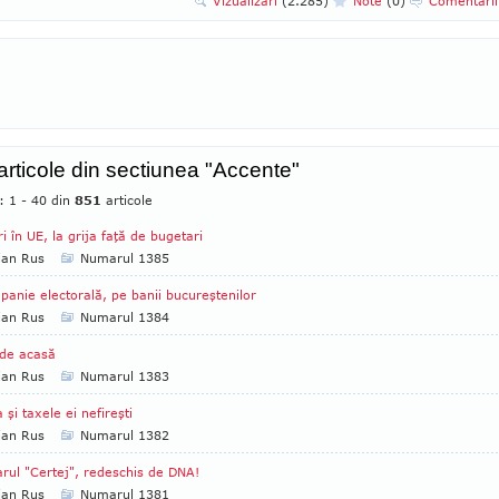
Vizualizari
(2.285)
Note
(0)
Comentari
 articole din sectiunea "Accente"
: 1 - 40 din
851
articole
ri în UE, la grija faţă de bugetari
ian Rus
Numarul 1385
anie electorală, pe banii bucureştenilor
ian Rus
Numarul 1384
de acasă
ian Rus
Numarul 1383
a şi taxele ei nefireşti
ian Rus
Numarul 1382
rul "Certej", redeschis de DNA!
ian Rus
Numarul 1381