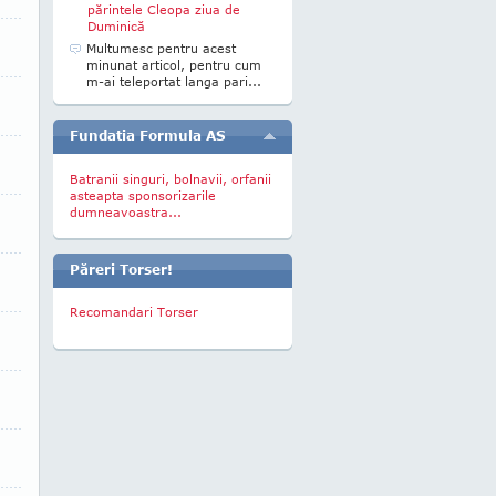
părintele Cleopa ziua de
Duminică
Multumesc pentru acest
minunat articol, pentru cum
m-ai teleportat langa pari...
Fundatia Formula AS
Batranii singuri, bolnavii, orfanii
asteapta sponsorizarile
dumneavoastra...
Păreri Torser!
Recomandari Torser