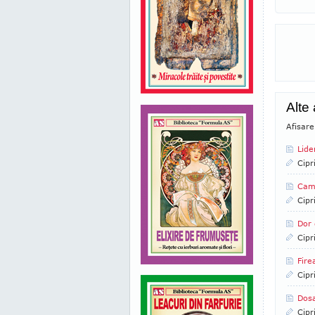
Alte
Afisare
Lide
Cipr
Camp
Cipr
Dor 
Cipr
Fire
Cipr
Dosa
Cipr