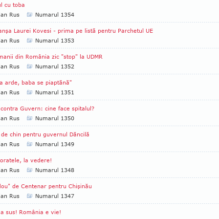
l cu toba
ian Rus
Numarul 1354
nşa Laurei Kovesi - prima pe listă pentru Parchetul UE
ian Rus
Numarul 1353
anii din România zic "stop" la UDMR
ian Rus
Numarul 1352
a arde, baba se piaptănă"
ian Rus
Numarul 1351
 contra Guvern: cine face spitalul?
ian Rus
Numarul 1350
 de chin pentru guvernul Dăncilă
ian Rus
Numarul 1349
oratele, la vedere!
ian Rus
Numarul 1348
ou" de Centenar pentru Chişinău
ian Rus
Numarul 1347
a sus! România e vie!