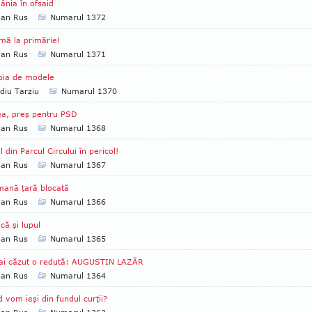
nia în ofsaid
ian Rus
Numarul 1372
mă la primărie!
ian Rus
Numarul 1371
oia de modele
diu Tarziu
Numarul 1370
a, preş pentru PSD
ian Rus
Numarul 1368
l din Parcul Circului în pericol!
ian Rus
Numarul 1367
ană ţară blocată
ian Rus
Numarul 1366
ică şi lupul
ian Rus
Numarul 1365
ai căzut o redută: AUGUSTIN LAZĂR
ian Rus
Numarul 1364
 vom ieşi din fundul curţii?