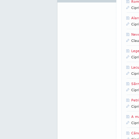
Româ
Cipr
Alar
Cipr
Nev
Clau
Lege
Cipr
Lacu
Cipr
Sărm
Cipr
Petr
Cipr
A m
Cipr
Când