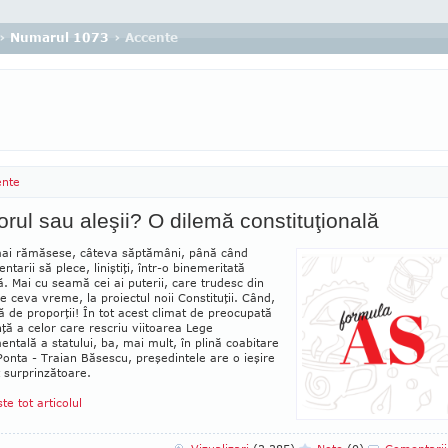
›
Numarul 1073
› Accente
ente
rul sau aleşii? O dilemă constituţională
mai rămăsese, câteva săptămâni, până când
ntarii să plece, li­niştiţi, într-o binemeritată
. Mai cu seamă cei ai puterii, care trudesc din
e ceva vreme, la proiectul noii Constituţii. Când,
ă de proporţii! În tot acest cli­mat de preocupată
nţă a celor care rescriu viitoarea Lege
ntală a sta­tului, ba, mai mult, în plină coabitare
Ponta - Traian Băsescu, preşe­dintele are o ieşire
 surprin­zătoare.
ste tot articolul