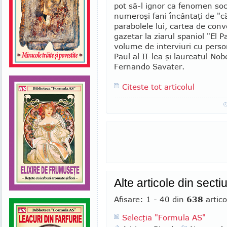
pot să-l ignor ca fenomen socia
numeroşi fani încântaţi de "căi
parabolele lui, cartea de conv
gazetar la ziarul spaniol "El P
volume de interviuri cu perso
Paul al II-lea şi laureatul Nob
Fernando Savater.
Citeste tot articolul
Alte articole din sect
Afisare: 1 - 40 din
638
artico
Selecţia "Formula AS"