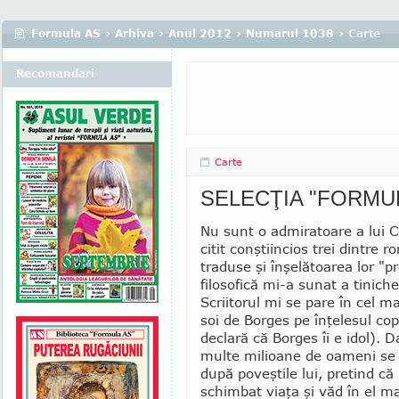
Formula AS
›
Arhiva
›
Anul 2012
›
Numarul 1038
› Carte
Recomandari
Carte
SELECŢIA "FORMU
Nu sunt o admiratoare a lui 
citit conştiincios trei dintre 
traduse şi înşelătoarea lor "
filosofică mi-a sunat a tiniche
Scriitorul mi se pare în cel m
soi de Borges pe înţelesul copi
declară că Borges îi e idol). D
multe milioane de oameni se 
după poveştile lui, pretind că
schimbat viaţa şi văd în el ma