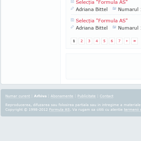
Selecţia "Formula AS"
Adriana Bittel
Numarul
Selecţia "Formula AS"
Adriana Bittel
Numarul
1
2
3
4
5
6
7
›
»
Numar curent
|
Arhiva
|
Abonamente
|
Publicitate
|
Contact
Reproducerea, difuzarea sau folosirea partiala sau in intregime a materialel
Copyright © 1998-2012
Formula AS
. Va rugam sa cititi cu atentie
termenii s