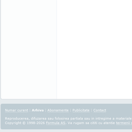
Numar curent
|
Arhiva
|
Abonamente
|
Publicitate
|
Contact
Reproducerea, difuzarea sau folosirea partiala sau in intregime a materialel
Copyright © 1998-2026
Formula AS
. Va rugam sa cititi cu atentie
termenii s