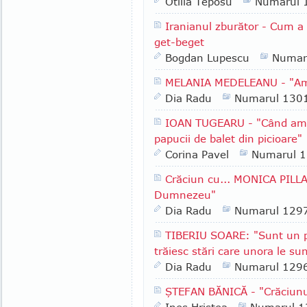
Otilia Teposu
Numarul 
Iranianul zburător - Cum 
get-beget
Bogdan Lupescu
Numar
MELANIA MEDELEANU - "Am a
Dia Radu
Numarul 130
IOAN TUGEARU - "Când am i
papucii de balet din picioare"
Corina Pavel
Numarul 
Crăciun cu... MONICA PILLA
Dumnezeu"
Dia Radu
Numarul 129
TIBERIU SOARE: "Sunt un pr
trăiesc stări care unora le sun
Dia Radu
Numarul 129
ŞTEFAN BĂNICĂ - "Crăciunu