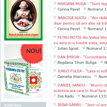
MARIANA MUŞA - "Sunt legat
Corina Pavel
Numarul 
NARCISA SUCIU - "Am rădăci
doar pentru că am ales să trăi
Corina Pavel
Numarul 
PETRU BOTIŞ din Valea Ste
cu asta şi-o însoţit viaţa, am
Iulian Ignat
Numarul 1
DAN BYRON - "Curiozitatea
Bogdana Tihon Buliga
N
IONUŢ FULEA - "Lasa-ţi suf
Camelia Starcescu
Num
DANIEL SANDU - "Atunci când
scânteia aia care în final face
Dia Radu
Numarul 133
IRINA SÂRBU - "Jazz-ul are 
Publicitate