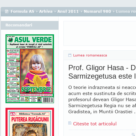
Formula AS
›
Arhiva
›
Anul 2011
›
Numarul 980
› Lumea r
Recomandari
Lumea romaneasca
Prof. Gligor Hasa - 
Sarmizegetusa este 
O teorie indrazneata si neac
acum este sustinuta de scriito
profesorul devean Gligor Has
Sarmizegetusa Regia nu se af
Gradistea, in Muntii Orastiei .
Citeste tot articolul