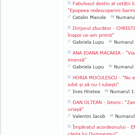
Fabulosul destin al cetăţii
"Epopeea redescoperirii Sarmi
Catalin Manole
Numaru
Dirijorul zburător - CHRIST
înapoi ce-am primit"
Gabriela Lupu
Numarul
ANA IOANA MACARIA - "Viaţ
imensă"
Gabriela Lupu
Numarul
HORIA MOCULESCU - "Nu e vo
iubit şi să nu-l iubeşti"
Ines Hristea
Numarul 1
DAN OLTEAN - Istoric: "Zamo
uriaşă"
Valentin Iacob
Numarul
Împăratul acordeonului - E
cânta lui Dumnezeu!"