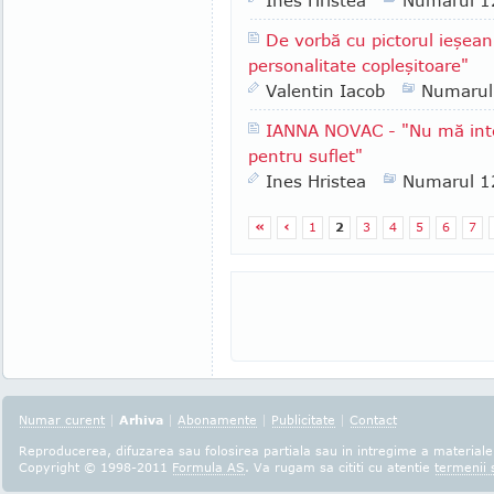
Ines Hristea
Numarul 1
De vorbă cu pictorul ieşean
personalitate copleşitoare"
Valentin Iacob
Numarul
IANNA NOVAC - "Nu mă inte
pentru suflet"
Ines Hristea
Numarul 1
«
‹
1
2
3
4
5
6
7
Numar curent
|
Arhiva
|
Abonamente
|
Publicitate
|
Contact
Reproducerea, difuzarea sau folosirea partiala sau in intregime a materialel
Copyright © 1998-2011
Formula AS
. Va rugam sa cititi cu atentie
termenii s