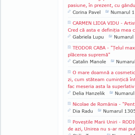
pasiune, în prezent, cu gândul
Corina Pavel
Numarul 
CARMEN LIDIA VIDU - Artist
Cred că asta e definiţia mea
Gabriela Lupu
Numarul
TEODOR CABA - "Ţelul maxi
plăcerea supremă"
Catalin Manole
Numaru
O mare doamnă a cosmetici
zi, cum stăteam cuminţică înt
fac meseria asta la superlativ
Delia Hanzelik
Numarul
Nicolae de România - "Pen
Dia Radu
Numarul 130
Poveştile Marii Uniri - RO
de azi, Unirea nu s-ar mai pu