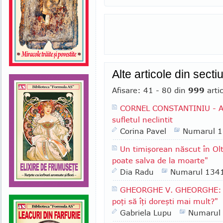
Alte articole din se
Afisare: 41 - 80 din
999
arti
CORNEL CONSTANTINIU - Au
sufletul neclintit
Corina Pavel
Numarul 
Un timişorean născut în Ol
poate salva de la moarte"
Dia Radu
Numarul 134
GHEORGHE V. GHEORGHE: "Am
poţi să îţi doreşti mai mult?"
Gabriela Lupu
Numarul