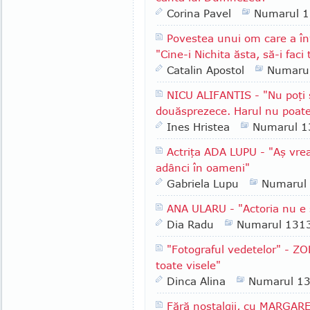
Corina Pavel
Numarul 
Povestea unui om care a în
"Cine-i Nichita ăsta, să-i faci 
Catalin Apostol
Numaru
NICU ALIFANTIS - "Nu poţi să
douăsprezece. Harul nu poate
Ines Hristea
Numarul 1
Actriţa ADA LUPU - "Aş vrea
adânci în oameni"
Gabriela Lupu
Numarul
ANA ULARU - "Actoria nu e 
Dia Radu
Numarul 131
"Fotograful vedetelor" - Z
toate visele"
Dinca Alina
Numarul 1
Fără nostalgii, cu MARGARE