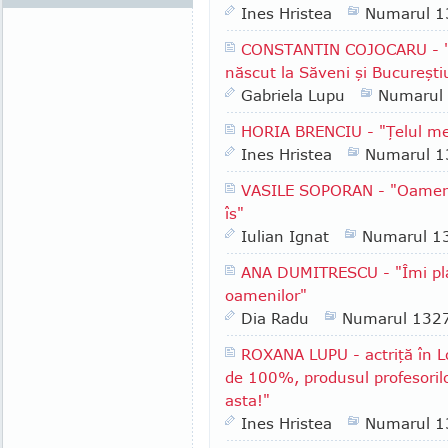
Ines Hristea
Numarul 1
CONSTANTIN COJOCARU - "N
născut la Săveni şi Bucureşti
Gabriela Lupu
Numarul
HORIA BRENCIU - "Ţelul me
Ines Hristea
Numarul 1
VASILE SOPORAN - "Oamenii 
îs"
Iulian Ignat
Numarul 1
ANA DUMITRESCU - "Îmi plac
oamenilor"
Dia Radu
Numarul 132
ROXANA LUPU - actriţă în Lo
de 100%, produsul profesoril
asta!"
Ines Hristea
Numarul 1