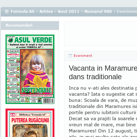
Formula AS
›
Arhiva
›
Anul 2011
›
Numarul 980
› Evenimen
Recomandari
Eveniment
Vacanta in Maramure
dans traditionale
Inca nu v-ati ales destinatia 
vacanta? Iata o sugestie cat 
buna: Scoala de vara, de muz
traditionale din Maramures is
portile pentru iubitorii culturi
Decat sa va prajiti la soarele
vreun mal de mare, mai bine 
Maramures! Din 12 august, t
zile, in mai multe sate ale zo