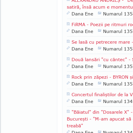
ALEXANDRU ANDRIEŞ - "De
satiră, însă acum e momentul 
Dana Ene
Numarul 135
FiRMA - Poezii pe ritmuri r
Dana Ene
Numarul 135
Se lasă cu petrecere mare
Dana Ene
Numarul 135
Două lansări "cu cântec" 
Dana Ene
Numarul 135
Rock prin zăpezi - BYRON ş
Dana Ene
Numarul 135
Concertul finaliştilor de la
Dana Ene
Numarul 134
"Băiatul" din "Dosarele X"
Bucureşti - "M-am apucat să c
treabă"
Dana Ene
Numarul 134