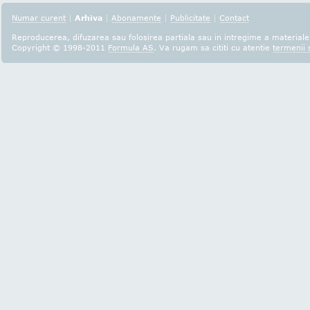
Numar curent
|
Arhiva
|
Abonamente
|
Publicitate
|
Contact
Reproducerea, difuzarea sau folosirea partiala sau in intregime a materialel
Copyright © 1998-2011
Formula AS
. Va rugam sa cititi cu atentie
termenii s