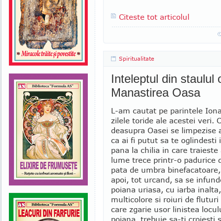
Citeste tot articolul
Spiritualitate
Inteleptul din staulul
Manastirea Oasa
L-am cautat pe parintele Iona
zilele toride ale acestei veri. 
deasupra Oasei se limpezise 
ca ai fi putut sa te oglindesti
pana la chilia in care traiest
lume trece printr-o padurice d
pata de umbra binefacatoare,
apoi, tot urcand, sa se infund
poiana uriasa, cu iarba inalta, 
multicolore si roiuri de fluturi
care zgarie usor linistea locul
poiana, trebuie sa-ti croiesti 