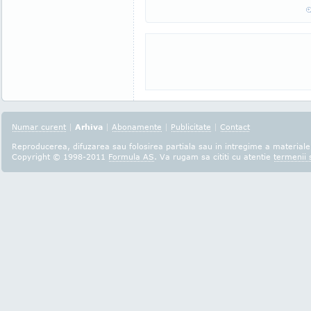
Numar curent
|
Arhiva
|
Abonamente
|
Publicitate
|
Contact
Reproducerea, difuzarea sau folosirea partiala sau in intregime a materialel
Copyright © 1998-2011
Formula AS
. Va rugam sa cititi cu atentie
termenii s