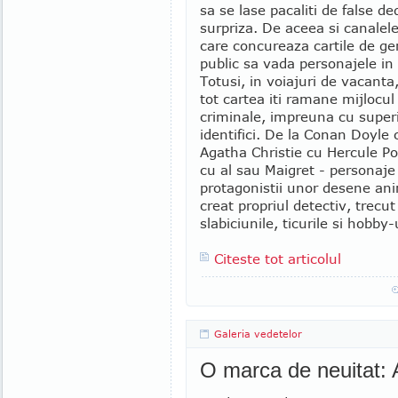
sa se lase pacaliti de false ded
surpriza. De aceea si canalele
care concureaza cartile de g
public sa vada personajele in 
Totusi, in voiajuri de vacanta
tot cartea iti ramane mijlocu
criminale, impreuna cu superi
identifici. De la Conan Doyle 
Agatha Christie cu Hercule Po
cu al sau Maigret - personaje 
protagonistii unor desene anim
creat propriul detectiv, trecut
slabiciunile, ticurile si hobby-ur
Citeste tot articolul
Galeria vedetelor
O marca de neuitat: