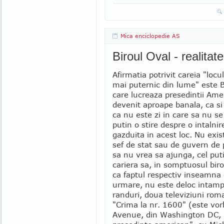
Mica enciclopedie AS
Biroul Oval - realitate
Afirmatia potrivit careia "locul
mai puternic din lume" este B
care lucreaza presedintii Amer
devenit aproape banala, ca si
ca nu este zi in care sa nu se
putin o stire despre o intalni
gazduita in acest loc. Nu exist
sef de stat sau de guvern de 
sa nu vrea sa ajunga, cel put
cariera sa, in somptuosul birou
ca faptul respectiv inseamna 
urmare, nu este deloc intampl
randuri, doua televiziuni roma
"Crima la nr. 1600" (este vo
Avenue, din Washington DC, u