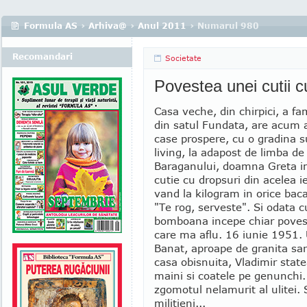
Formula AS
›
Arhiva@
›
Anul 2011
› Numarul 980
Recomandari
Societate
Povestea unei cutii c
Casa veche, din chirpici, a fa
din satul Fundata, are acum 
case prospere, cu o gradina s
living, la adapost de limba de
Baraganului, doamna Greta im
cutie cu dropsuri din acelea ie
vand la kilogram in orice bac
"Te rog, serveste". Si odata 
bomboana incepe chiar povest
care ma aflu. 16 iunie 1951.
Banat, aproape de granita sar
casa obisnuita, Vladimir state
maini si coatele pe genunchi.
zgomotul nelamurit al ulitei.
militieni...