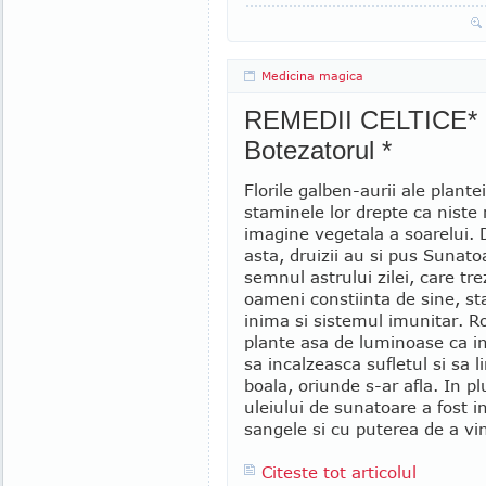
Medicina magica
REMEDII CELTICE* Ie
Botezatorul *
Florile galben-aurii ale plante
staminele lor drepte ca niste 
imagine vegetala a soarelui. 
asta, druizii au si pus Sunat
semnul astrului zilei, care tre
oameni constiinta de sine, s
inima si sistemul imunitar. Ro
plante asa de luminoase ca in
sa incalzeasca sufletul si sa
boala, oriunde s-ar afla. In pl
uleiului de sunatoare a fost 
sangele si cu puterea de a vinde
Citeste tot articolul