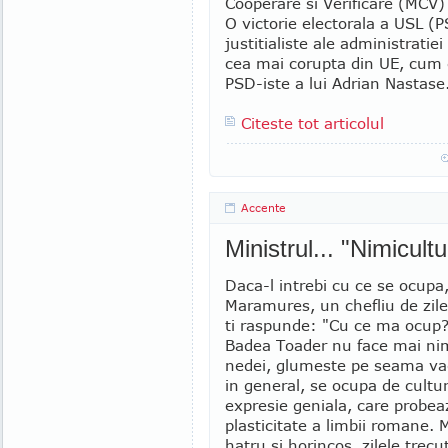
Cooperare si Verificare (MCV) 
O victorie electorala a USL (P
justitialiste ale administrati
cea mai corupta din UE, cum 
PSD-iste a lui Adrian Nastase.
Citeste tot articolul
Accente
Ministrul... "Nimicultur
Daca-l intrebi cu ce se ocupa
Maramures, un chefliu de zile
ti raspunde: "Cu ce ma ocup? I
Badea Toader nu face mai nimi
nedei, glumeste pe seama vadu
in general, se ocupa de cultur
expresie geniala, care probea
plasticitate a limbii romane. 
hatru si horincos, zilele tre