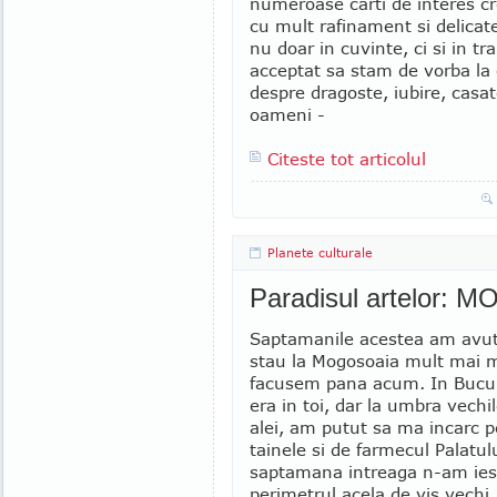
numeroase carti de interes cre
cu mult rafinament si delicat
nu doar in cuvinte, ci si in tra
acceptat sa stam de vorba la 
despre dragoste, iubire, casato
oameni -
Citeste tot articolul
Planete culturale
Paradisul artelor:
Saptamanile acestea am avut
stau la Mogosoaia mult mai m
facusem pana acum. In Bucur
era in toi, dar la umbra vechil
alei, am putut sa ma incarc p
tainele si de farmecul Palatul
saptamana intreaga n-am iesi
perimetrul acela de vis vechi, 