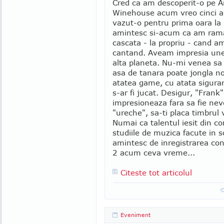
Cred ca am descoperit-o pe 
Winehouse acum vreo cinci a
vazut-o pentru prima oara la
amintesc si-acum ca am ram
cascata - la propriu - cand a
cantand. Aveam impresia unei
alta planeta. Nu-mi venea sa 
asa de tanara poate jongla n
atatea game, cu atata sigura
s-ar fi jucat. Desigur, "Frank
impresioneaza fara sa fie nev
"ureche", sa-ti placa timbrul v
Numai ca talentul iesit din 
studiile de muzica facute in s
amintesc de inregistrarea con
2 acum ceva vreme...
Citeste tot articolul
Eveniment