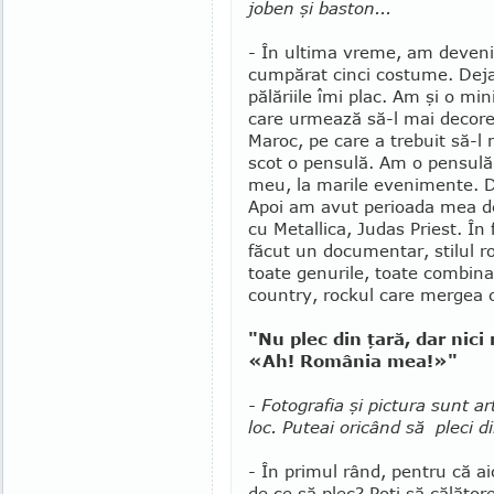
joben şi baston...
- În ultima vreme, am deven
cumpărat cinci costume. Deja
pălăriile îmi plac. Am şi o mi
ca­re ur­mează să-l mai de­co­r
Maroc, pe care a trebuit să-l mo­
scot o pensulă. Am o pensu­lă 
meu, la marile evenimente. De
Apoi am avut perioada mea de 
cu Metallica, Judas Priest. În 
făcut un docu­mentar, stilul 
toate genurile, toate combina
country, rockul care mergea că
"Nu plec din ţară, dar nic
«Ah! România mea!»"
- Fotografia şi pictura sunt a
loc. Puteai oricând să pleci 
- În primul rând, pentru că aic
de ce să plec? Poţi să călătore