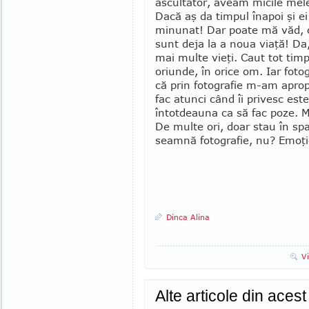
ascultător, aveam micile mele
Dacă aş da timpul înapoi şi ei
minunat! Dar poate mă văd, c
sunt deja la a noua viaţă! Da
mai multe vieţi. Caut tot timp
oriunde, în orice om. Iar foto
că prin fotografie m-am aprop
fac atunci când îi privesc est
întotdeauna ca să fac poze. M
De multe ori, doar stau în sp
seamnă fotografie, nu? Emoţie
Dinca Alina
V
Alte articole din aces