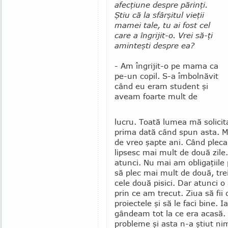
afecţiune despre pă­rinţi.
Ştiu că la sfâr­şitul vieţii
mamei tale, tu ai fost cel
care a în­grijit-o. Vrei să-ţi
a­min­teşti despre ea?
- Am îngrijit-o pe mama ca
pe-un copil. S-a îmbolnăvit
când eu eram student şi
aveam foarte mult de
lucru. Toată lumea mă so­li­cit
prima dată când spun asta. M
de vreo şapte ani. Când pleca
lipsesc mai mult de două zil
atunci. Nu mai am obligaţiile
să plec mai mult de două, tre
cele două pisici. Dar atunci
prin ce am trecut. Ziua să fii 
proiectele şi să le faci bine. 
gândeam tot la ce era acasă. T
probleme şi asta n-a ştiut ni