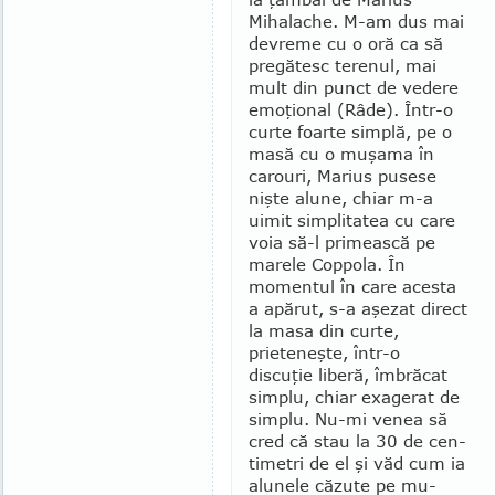
Mihalache. M-am dus mai
devreme cu o oră ca să
pregătesc terenul, mai
mult din punct de vedere
emoţional (Râde). Într-o
curte foarte simplă, pe o
masă cu o muşama în
carouri, Marius pusese
nişte alune, chiar m-a
uimit simplitatea cu care
voia să-l pri­mească pe
marele Coppola. În
momentul în care acesta
a apărut, s-a aşezat direct
la ma­sa din curte,
prieteneşte, într-o
discuţie liberă, îmbrăcat
simplu, chiar exagerat de
simplu. Nu-mi ve­nea să
cred că stau la 30 de cen­
ti­metri de el şi văd cum ia
alunele căzute pe mu­