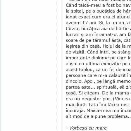
Când taică-meu a fost bolnav
la spital, pe o bucăţică de hâr
ionat exact cum era el atunci
aveam 17 ani. Şi, la un an, a
târziu, bucăţica aia de hârtie
lucrări şi am în­ră­mat-o, am f
soa­re de pe tărâmul ăsta, căt
ieşirea din casă. Holul de la 
de vizită. Când intri, pe stân­
importante diplo­me pe care le
afişul cu ultima expoziţie pe 
acest tablou, ca un fel de ico
persoane care m-a călăuzit în
dincolo. Apoi, pe lângă memor
partea asta... spi­rituală, să z
casă. Şi citeam. De la mama 
era un negustor pur. (Vindea p
mai dură. Tata îmi făcea rost
încuraja. Maică-mea mă încura
alt mod de a pune pro­ble­ma..
- Vorbeşti cu mare