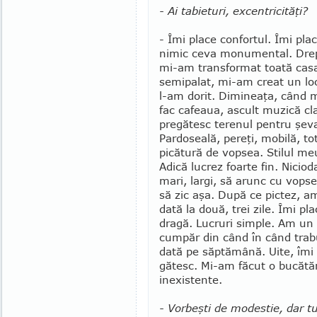
- Ai tabieturi, excentricităţi?
- Îmi place confortul. Îmi plac
nimic ceva monumental. Drept
mi-am transformat toată casa
semipalat, mi-am creat un l
l-am dorit. Dimineaţa, când m
fac cafeaua, ascult muzică cla­
pregătesc terenul pentru şeval
Pardoseală, pe­reţi, mobilă, to
picătură de vopsea. Stilul me
Adică lucrez foarte fin. Ni­ci
mari, largi, să arunc cu vopsea
să zic aşa. După ce pictez, a
dată la două, trei zile. Îmi pl
dragă. Lu­cruri simple. Am un 
cumpăr din când în când trabuc
dată pe săptămână. Uite, îmi pl
gătesc. Mi-am făcut o bu­cătă
inexis­tente.
- Vorbeşti de modestie, dar tu 