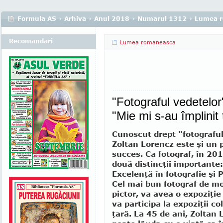
Formula AS
›
Arhiva
›
Anul 2018
›
Numarul 1312
›
Lumea 
Recomandari
Lumea romaneasca
"Fotograful vedete
"Mie mi s-au împlinit 
Cunoscut drept "fotograful
Zol­tan Lorencz este şi un 
succes. Ca fotograf, în 201
două distincţii importante
Excelenţă în fotografie şi 
Cel mai bun fotograf de m
pictor, va avea o expoziţie 
va participa la ex­po­ziţii co
ţară. La 45 de ani, Zoltan 