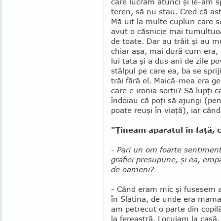
care lucram atunci şi le-am sp
teren, să nu stau. Cred că as
Mă uit la multe cupluri care s
avut o căsnicie mai tu­multu
de toate. Dar au trăit şi au m
chiar aşa, mai dură cum era,
lui tata şi a dus ani de zile po
stâlpul pe ca­re ea, ba se spr
trăi fără el. Mai­că-mea era g
care e ironia sorţii? Să lupţi c
în­doiau că poţi să ajungi (pe
poate reuşi în viaţă), iar când
"Ţineam aparatul în faţă, 
- Pari un om foarte sentiment
gra­fiei presupune, şi ea, em­pa
de oa­meni?
- Când eram mic şi fusesem 
în Slatina, de unde era mama
am petrecut o parte din copil
la fereastră. Lo­cuiam la casă,