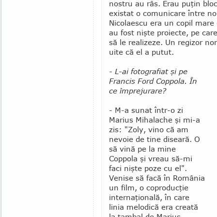
nostru au râs. Erau puţin bloca
existat o comunicare între noi
Nicolaescu era un copil mare c
au fost nişte pro­iecte, pe ca
să le realizeze. Un regizor no
uite că el a putut.
- L-ai fotografiat şi pe
Francis Ford Coppola. În
ce împrejurare?
- M-a sunat într-o zi
Marius Mihalache şi mi-a
zis: "Zoly, vino că am
nevoie de tine di­seară. O
să vină pe la mine
Coppola şi vreau să-mi
faci nişte poze cu el".
Venise să facă în Ro­mânia
un film, o coproducţie
interna­ţio­nală, în care
linia melodică era creată
la ţambal de Marius