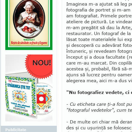
Imaginea m-a ajutat să leg p
fotografia de portret şi m-am
am fotografiat. Primele portret
ateliere de pictură. Le vindea
m-am pregătit să dau la Arte
restaurator. Un fotograf de la
lăsat toate materialele lui expi
şi descoperă cu adevărat fotog
întuneric, şi revedeam foto­gr
început şi a doua facultate (
care m-au marcat. Din copilăr
acestea şi, probabil, fără să
ajuns să lucrez pentru oameni 
alegerea mea, aici m-a dus vi
"Nu fotografiez vedete, ci
- Cu eticheta care ţi-a fost p
"fotograful vedetelor", cum t
- De multe ori chiar mă dera
des şi cu uşurinţă se folosesc 
Publicitate