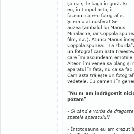
şama şi le bagă în gură. Şi
eu, în timpul ăs­ta, îi
făceam câte-o fotografie.
Şi era o at­mosferă! Se
auzea ţambalul lui Marius
Mihalache, iar Coppola spunea:
film, n.r.). Atunci Ma­rius înc
Coppola spu­nea: "Ea zbur­dă".
un fotograf cam as­ta trăieş
care îmi as­cun­deam emo­ţiile
Alteori îmi venea să plâng şi
aparatul în faţă, nu ca să fac
Cam asta trăieşte un fotograf
vedetele. Cu oamenii în gener
"Nu m-am îndrăgostit nicio
pozam"
- Şi când e vorba de dragoste
spa­tele aparatului?
- Întotdeauna eu am crezut î