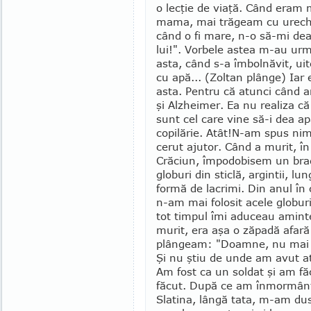
o lecţie de viaţă. Când eram 
mama, mai tră­geam cu urech
când o fi mare, n-o să-mi dea
lui!". Vorbele astea m-au urm
asta, când s-a îmbolnăvit, ui
cu apă... (Zoltan plânge) Iar 
asta. Pentru că atunci când am
şi Alzheimer. Ea nu realiza că 
sunt cel care vine să-i dea ap
copilărie. Atât!
N-am spus nim
cerut aju­tor. Când a murit, în
Crăciun, împo­dobisem un bra
globuri din sticlă, argintii, lu
formă de lacrimi. Din anul în 
n-am mai folosit acele globur
tot timpul îmi aduceau amint
murit, era aşa o zăpadă afară
plângeam: "Doamne, nu mai a
Şi nu ştiu de unde am avut a
Am fost ca un soldat şi am fă
făcut. După ce am în­mor­mân
Slatina, lângă tata, m-am dus 