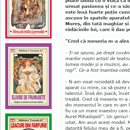
poate lăuda cu o viaţă ca î
urmat pasiunea şi ce-a sădi
este însă foarte puţin cun
ascuns în spatele aparatul
Mureş, din tată maghiar ş
rădăcinile lui, care îi dau 
"Cred că meseria m-a ales
- Ţi se spune, pe drept cuvânt
marilor noştri artişti de teat
lumea modei şi a muzicii, au 
rog!". Ce-a fost înaintea cele
- N-am visat niciodată să dev
aparat cu mine, ca să pozez
talentul. Însă din joacă, înce
treabă. Cred că meseria m-a 
din momentul în care m-am lu
fiu ca un mare maestru care a 
Aurel Mihai­lo­pol!". Un geniu
uitat. Am avut acest model. 
datorită felului meu de a fi,