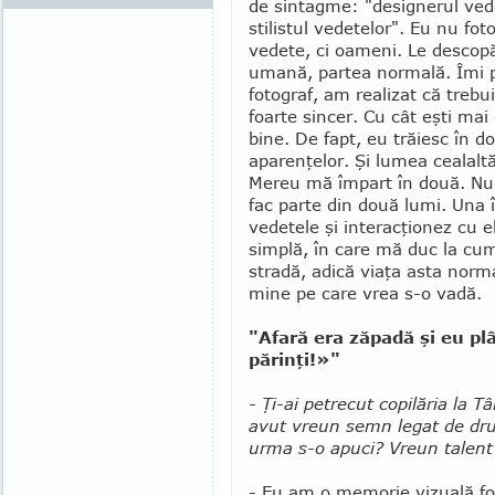
de sintagme: "designerul vede
stilistul vedetelor". Eu nu fot
vedete, ci oameni. Le descop
umană, partea normală. Îmi pl
fotograf, am realizat că trebui
foarte sincer. Cu cât eşti mai
bine. De fapt, eu trăiesc în do
aparenţelor. Şi lumea cealal
Mereu mă împart în două. Nu
fac parte din două lumi. Una
vedetele şi interacţionez cu ele
simplă, în care mă duc la cu
stradă, adică viaţa asta nor­ma
mine pe care vrea s-o vadă.
"Afară era zăpadă şi eu 
părinţi!»"
- Ţi-ai petrecut copilăria la T
avut vreun semn legat de dr
urma s-o apuci? Vreun talent
- Eu am o memorie vizuală fo