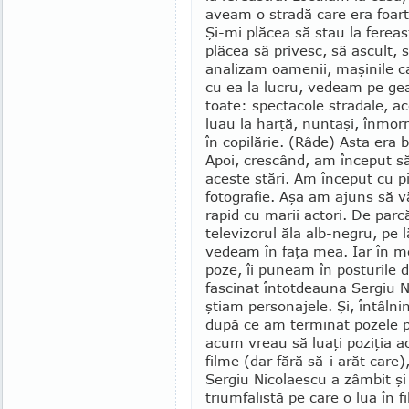
aveam o stradă care era foart
Şi-mi plăcea să stau la fereas
plăcea să privesc, să ascult, 
ana­lizam oamenii, maşinile 
cu ea la lucru, vedeam pe ge
toate: spectacole stradale, a
luau la harţă, nuntaşi, înmorm
în copilărie. (Râde) Asta era
Apoi, crescând, am început să
aceste stări. Am început cu pi
fotografie. Aşa am ajuns să v
rapid cu marii actori. De parc
televizorul ăla alb-negru, pe l
vedeam în faţa mea. Iar în m
poze, îi pu­neam în posturile
fascinat întotdeauna Sergiu Ni
ştiam personajele. Şi, întâln
după ce am terminat pozele pe
acum vreau să luaţi poziţia ac
filme (dar fără să-i arăt care
Sergiu Nicolaescu a zâmbit şi
triumfalistă pe care o lua în fi