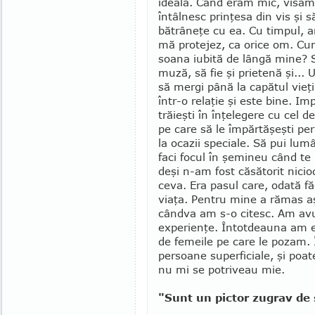
ideală. Când eram mic, visa
întâlnesc prinţesa din vis şi s
bătrâneţe cu ea. Cu timpul, a
mă protejez, ca orice om. Cu
soana iubită de lângă mine? S
muză, să fie şi prietenă şi...
să mergi până la capătul vieţ
într-o relaţie şi este bine. Im
trăieşti în înţelegere cu cel de
pe care să le împărtăşeşti p
la ocazii speciale. Să pui lum
faci focul în şemineu când te u
deşi n-am fost căsătorit nici
ceva. Era pasul care, odată f
viaţa. Pentru mine a rămas aşa
cândva am s-o citesc. Am avut 
experienţe. Întotdeauna am e
de femei­le pe care le pozam.
persoane super­ficiale, şi poat
nu mi se potriveau mie.
"Sunt un pictor zugrav de 