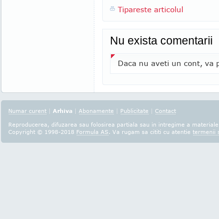
Tipareste articolul
Nu exista comentarii
Daca nu aveti un cont, va p
Numar curent
|
Arhiva
|
Abonamente
|
Publicitate
|
Contact
Reproducerea, difuzarea sau folosirea partiala sau in intregime a materialel
Copyright © 1998-2018
Formula AS
. Va rugam sa cititi cu atentie
termenii s