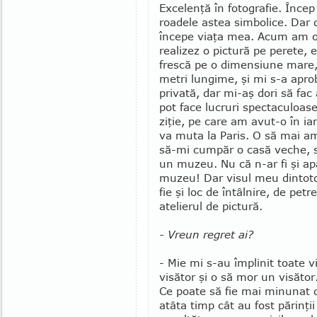
Excelenţă în fotografie. Înce
roadele astea simbolice. Dar
începe viaţa mea. Acum am o
realizez o pic­tură pe perete,
frescă pe o dimensiune mare
metri lungime, şi mi s-a aprob
pri­vată, dar mi-aş dori să fac 
pot face lucruri specta­cu­loa
ziţie, pe care am avut-o în ian
va muta la Paris. O să mai am
să-mi cumpăr o casă veche, să
un muzeu. Nu că n-ar fi şi a
mu­zeu! Dar visul meu dintot
fie şi loc de întâlnire, de petr
atelierul de pictură.
- Vreun regret ai?
- Mie mi s-au împlinit toate v
visător şi o să mor un visător.
Ce poate să fie mai minunat 
atâta timp cât au fost părinţi