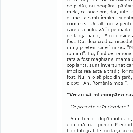
de pildă), nu neapărat părăsin
mele, ca orice om, dar, uite, 
atunci te simţi împlinit şi ast
cum e ea. Un alt motiv pentr
care era bolnavă în perioada 
de lângă părinţi. Am considera
fost. Da, deci cred că nicioda
mulţi prieteni care îmi zic: "M
român!". Eu, fiind de naţion
tata a fost maghiar şi mama o
copilărit), sunt înverşunat câ
îmbâcsirea asta a tradiţiilor 
fost. Nu, n-o să plec din ţară
piept: "Ah, România mea!".
"Vreau să-mi cumpăr o ca
- Ce proiecte ai în derulare?
- Anul trecut, după mulţi ani,
eu două mari premii. Premiul
bun fotograf de modă şi prem