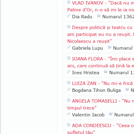
VLAD IVANOV - "Dacă nu m
Palme d'Or, n-o să mi le ia n
Dia Radu
Numarul 136
Despre politică şi teatru c
am participat eu nu a reuşit. 
Nicolaescu a reuşit"
Gabriela Lupu
Numarul
IOANA FLORA - "Îmi place 
ani, care continuă să ţină la 
Ines Hristea
Numarul 1
LUIZA ZAN - "Nu mi-e frică
Bogdana Tihon Buliga
N
ANGELA TOMASELLI - "Nu mă
timpul trece"
Valentin Iacob
Numarul
ADA CONDEESCU - "Ceea ce e
sufletul tău"