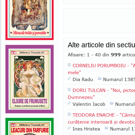
Alte articole din se
Afisare: 1 - 40 din
999
artico
CORNELIU PORUMBOIU - "Am 
mele"
Dia Radu
Numarul 138
DORU TULCAN - "Noi, pictori
Dumnezeu"
Valentin Iacob
Numarul
TEODORA ENACHE - "Cântul a
curăţenie interioară şi devoţi
Ines Hristea
Numarul 1