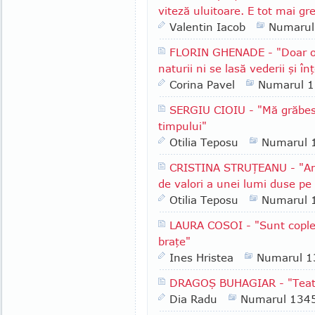
viteză uluitoare. E tot mai gr
Valentin Iacob
Numarul
FLORIN GHENADE - "Doar o 
naturii ni se lasă vederii şi înţ
Corina Pavel
Numarul 
SERGIU CIOIU - "Mă grăbesc
timpului"
Otilia Teposu
Numarul 
CRISTINA STRUŢEANU - "Am 
de valori a unei lumi duse pe
Otilia Teposu
Numarul 
LAURA COSOI - "Sunt copleşit
braţe"
Ines Hristea
Numarul 1
DRAGOŞ BUHAGIAR - "Teatru
Dia Radu
Numarul 134