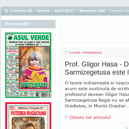
Formula AS
›
Arhiva
›
Anul 2011
›
Numarul 980
› Lumea r
Recomandari
Lumea romaneasca
Prof. Gligor Hasa - 
Sarmizegetusa este 
O teorie indrazneata si neac
acum este sustinuta de scriito
profesorul devean Gligor Has
Sarmizegetusa Regia nu se af
Gradistea, in Muntii Orastiei .
Citeste tot articolul