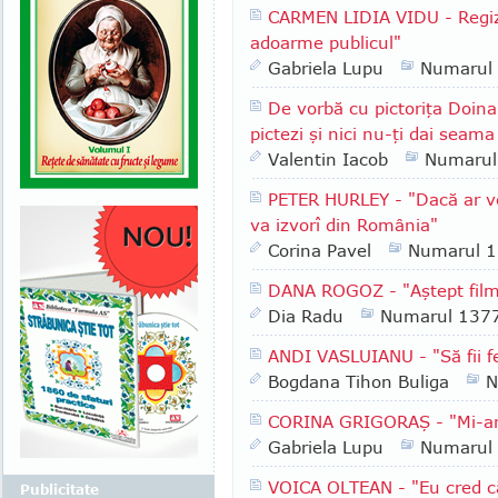
CARMEN LIDIA VIDU - Regizo
adoarme publicul"
Gabriela Lupu
Numarul
De vorbă cu pictoriţa Doina
pictezi şi nici nu-ţi dai seam
Valentin Iacob
Numarul
PETER HURLEY - "Dacă ar ve
va izvorî din România"
Corina Pavel
Numarul 
DANA ROGOZ - "Aştept filmu
Dia Radu
Numarul 137
ANDI VASLUIANU - "Să fii fe
Bogdana Tihon Buliga
N
CORINA GRIGORAŞ - "Mi-ar p
Gabriela Lupu
Numarul
VOICA OLTEAN - "Eu cred că 
Publicitate