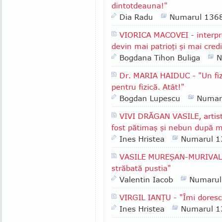
dintotdeauna!"
Dia Radu
Numarul 136
VIORICA MACOVEI - interpr
devin mai patrioţi şi mai cred
Bogdana Tihon Buliga
N
Dr. MARIA HAIDUC - "Un fiz
pentru fizică. Atât!"
Bogdan Lupescu
Numar
VIVI DRĂGAN VASILE, artist
fost pătimaş şi nebun după m
Ines Hristea
Numarul 1
VASILE MUREŞAN-MURIVALE -
străbată pustia"
Valentin Iacob
Numarul
VIRGIL IANŢU - "Îmi doresc
Ines Hristea
Numarul 1