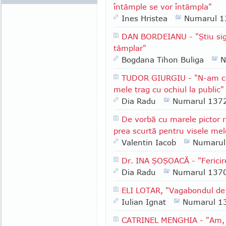
întâmple se vor întâmpla"
Ines Hristea
Numarul 1
DAN BORDEIANU - "Ştiu sig
tâmplar"
Bogdana Tihon Buliga
N
TUDOR GIURGIU - "N-am ce f
mele trag cu ochiul la public"
Dia Radu
Numarul 137
De vorbă cu marele pictor
prea scurtă pentru visele mel
Valentin Iacob
Numarul
Dr. INA ŞOŞOACĂ - "Fericir
Dia Radu
Numarul 137
ELI LOTAR, "Vagabondul de 
Iulian Ignat
Numarul 1
CATRINEL MENGHIA - "Am, în