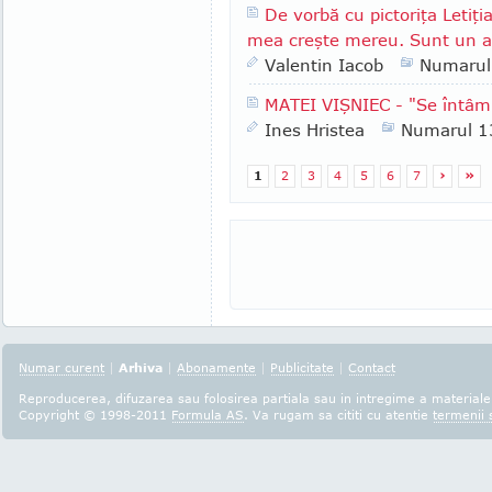
De vorbă cu pictoriţa Letiţi
mea creşte mereu. Sunt un al
Valentin Iacob
Numarul
MATEI VIŞNIEC - "Se întâmp
Ines Hristea
Numarul 1
1
2
3
4
5
6
7
›
»
Numar curent
|
Arhiva
|
Abonamente
|
Publicitate
|
Contact
Reproducerea, difuzarea sau folosirea partiala sau in intregime a materialel
Copyright © 1998-2011
Formula AS
. Va rugam sa cititi cu atentie
termenii s