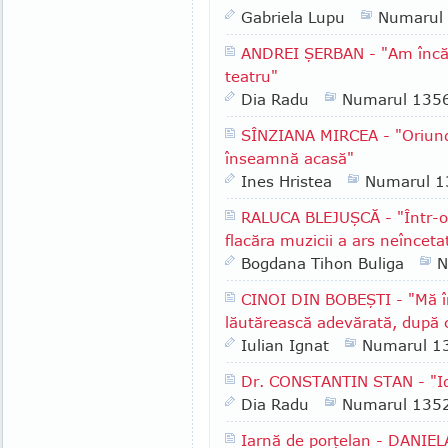
Gabriela Lupu
Numarul
ANDREI ŞERBAN - "Am încă u
teatru"
Dia Radu
Numarul 135
SÎNZIANA MIRCEA - "Oriun
înseamnă acasă"
Ines Hristea
Numarul 1
RALUCA BLEJUŞCĂ - "Într-o 
flacăra muzicii a ars neînceta
Bogdana Tihon Buliga
N
CINOI DIN BOBEŞTI - "Mă î
lăutărească adevărată, după 
Iulian Ignat
Numarul 1
Dr. CONSTANTIN STAN - "Id
Dia Radu
Numarul 135
Iarnă de porţelan - DANIEL