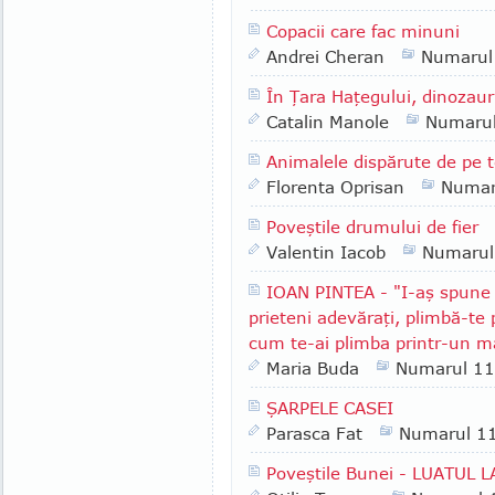
Copacii care fac minuni
Andrei Cheran
Numarul
În Ţara Haţegului, dinozauri
Catalin Manole
Numaru
Animalele dispărute de pe t
Florenta Oprisan
Numar
Poveştile drumului de fier
Valentin Iacob
Numarul
IOAN PINTEA - "I-aş spune u
prieteni adevăraţi, plimbă-te 
cum te-ai plimba printr-un ma
Maria Buda
Numarul 1
ŞARPELE CASEI
Parasca Fat
Numarul 1
Poveştile Bunei - LUATUL 