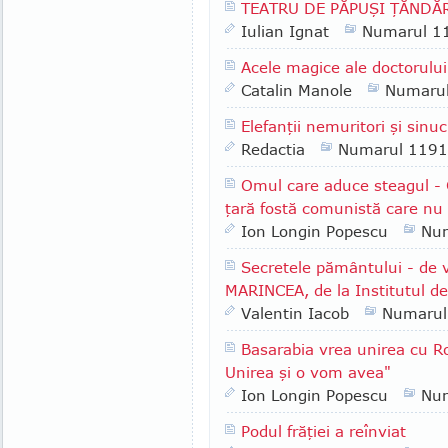
TEATRU DE PĂPUŞI ŢĂNDĂRIC
Iulian Ignat
Numarul 1
Acele magice ale doctorulu
Catalin Manole
Numaru
Elefanţii nemuritori şi sinu
Redactia
Numarul 1191
Omul care aduce steagul 
ţară fostă comunistă care nu
Ion Longin Popescu
Nu
Secretele pământului - de 
MARINCEA, de la Institutul d
Valentin Iacob
Numarul
Basarabia vrea unirea cu R
Unirea şi o vom avea"
Ion Longin Popescu
Nu
Podul frăţiei a reînviat