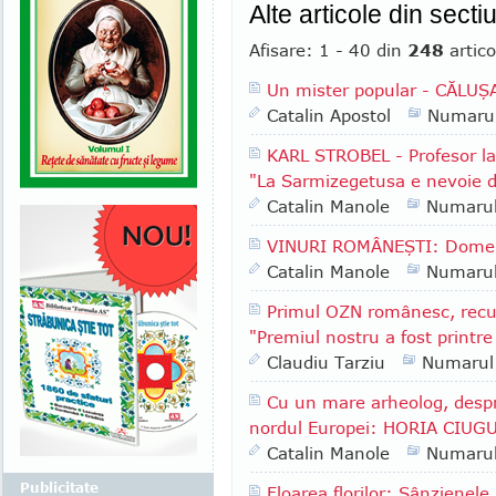
Alte articole din sect
Afisare: 1 - 40 din
248
artico
Un mister popular - CĂLUŞ
Catalin Apostol
Numaru
KARL STROBEL - Profesor la 
"La Sarmizegetusa e nevoie de
Catalin Manole
Numaru
VINURI ROMÂNEŞTI: Domenii
Catalin Manole
Numaru
Primul OZN românesc, rec
"Premiul nostru a fost printre
Claudiu Tarziu
Numarul
Cu un mare arheolog, despre
nordul Europei: HORIA CIU
Catalin Manole
Numaru
Publicitate
Floarea florilor: Sânzienele