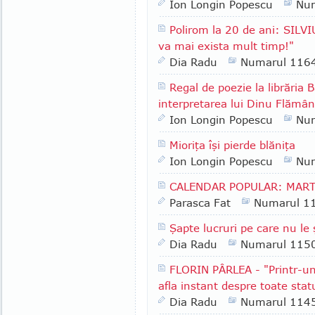
Ion Longin Popescu
Nu
Polirom la 20 de ani: SILV
va mai exista mult timp!"
Dia Radu
Numarul 116
Regal de poezie la librăria B
interpretarea lui Dinu Flămâ
Ion Longin Popescu
Nu
Mioriţa îşi pierde blăniţa
Ion Longin Popescu
Nu
CALENDAR POPULAR: MART
Parasca Fat
Numarul 1
Şapte lucruri pe care nu le
Dia Radu
Numarul 115
FLORIN PÂRLEA - "Printr-un 
afla instant despre toate stat
Dia Radu
Numarul 114