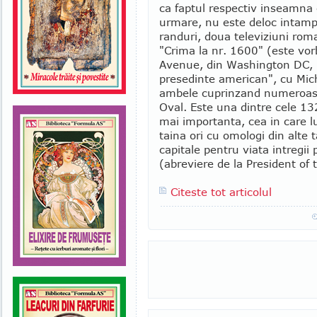
ca faptul respectiv inseamna 
urmare, nu este deloc intampl
randuri, doua televiziuni roma
"Crima la nr. 1600" (este vo
Avenue, din Washington DC, u
presedinte american", cu Mic
ambele cuprinzand numeroase
Oval. Este una dintre cele 13
mai importanta, cea in care lu
taina ori cu omologi din alte ta
capitale pentru viata intregi
(abreviere de la President of t
Citeste tot articolul