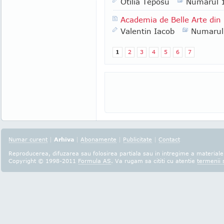
Otilia Teposu
Numarul 
Academia de Belle Arte din 
Valentin Iacob
Numarul
1
2
3
4
5
6
7
Numar curent
|
Arhiva
|
Abonamente
|
Publicitate
|
Contact
Reproducerea, difuzarea sau folosirea partiala sau in intregime a materialel
Copyright © 1998-2011
Formula AS
. Va rugam sa cititi cu atentie
termenii s