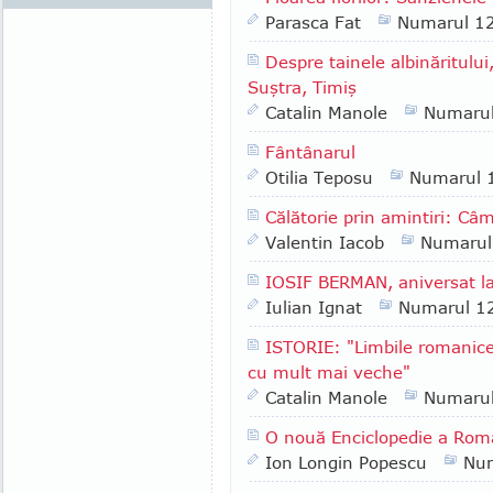
Parasca Fat
Numarul 1
Despre tainele albinăritul
Suştra, Timiş
Catalin Manole
Numaru
Fântânarul
Otilia Teposu
Numarul 
Călătorie prin amintiri: C
Valentin Iacob
Numarul
IOSIF BERMAN, aniversat l
Iulian Ignat
Numarul 1
ISTORIE: "Limbile romanice
cu mult mai veche"
Catalin Manole
Numaru
O nouă Enciclopedie a Rom
Ion Longin Popescu
Nu