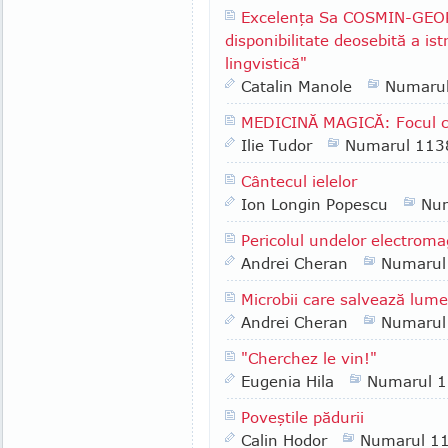
Excelenţa Sa COSMIN-GEOR
disponibilitate deosebită a is
lingvistică"
Catalin Manole
Numaru
MEDICINĂ MAGICĂ: Focul c
Ilie Tudor
Numarul 113
Cântecul ielelor
Ion Longin Popescu
Nu
Pericolul undelor electroma
Andrei Cheran
Numarul
Microbii care salvează lum
Andrei Cheran
Numarul
"Cherchez le vin!"
Eugenia Hila
Numarul 
Poveştile pădurii
Calin Hodor
Numarul 1