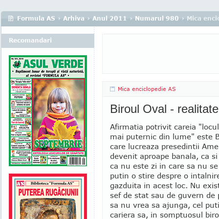
Formula AS
›
Arhiva
›
Anul 2011
›
Numarul 980
› Mica enci
Recomandari
Mica enciclopedie AS
Biroul Oval - realitate
Afirmatia potrivit careia "locul
mai puternic din lume" este B
care lucreaza presedintii Amer
devenit aproape banala, ca si
ca nu este zi in care sa nu se
putin o stire despre o intalni
gazduita in acest loc. Nu exist
sef de stat sau de guvern de 
sa nu vrea sa ajunga, cel put
cariera sa, in somptuosul birou