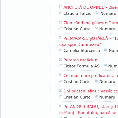
ANCHETĂ DE OPINIE - Biser
Claudiu Tarziu
Numarul
Ziua când mă găseşte Du
Cristian Curte
Numarul
Pr. MACARIE ŞOTÂRCĂ - "Tu a
uşa spre Dumnezeu"
Camelia Starcescu
Num
Puterea rugăciunii
Cititor Formula AS
Numa
Cel mai mare predicator al
Cristian Curte
Numarul
Doi prieteni sfinţi: Vasile c
Cristian Curte
Numarul
Pr. ANDREI RADU, stareţul 
în Munţii Banatului, parcă se 