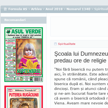
Formula AS
›
Arhiva
›
Anul 2018
›
Numarul 1340
› Spiritual
Recomandari
Spiritualitate
Şcoala lui Dumnezeu 
predau ore de religie
"Noi fără biserică nu putem tr
aici, în străinătate. Este adev
spune că românii, când pleacă
biserica după ei. Noi suntem
din­cioşi. Eram şi atunci când
şi ne-am bucurat foarte tare 
că avem o bise­rică ortodoxă
Viena. Aveam mare nevoie de