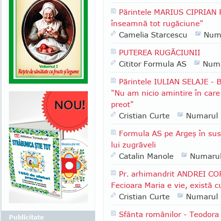
Părintele MARIUS CIPRIAN 
înseamnă tot rugăciune"
Camelia Starcescu
Num
PUTEREA RUGĂCIUNII
Cititor Formula AS
Numa
Părintele IULIAN SELAJE - B
"Nu am nicio amintire în care 
preot"
Cristian Curte
Numarul
Formula AS pe Argeş în sus:
lui zugrăveli
Catalin Manole
Numaru
Pr. arhimandrit ANDREI COR
Fecioara Maria e vie, există 
Cristian Curte
Numarul
Sfânta românilor - Teodora 
Publicitate