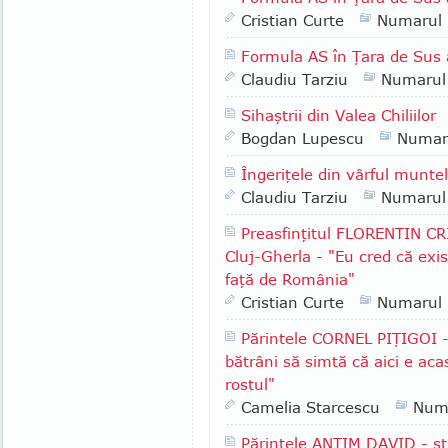
Cristian Curte
Numarul
Formula AS în Ţara de Sus 
Claudiu Tarziu
Numarul
Sihaştrii din Valea Chiliilor
Bogdan Lupescu
Numar
Îngeriţele din vârful munte
Claudiu Tarziu
Numarul
Preasfinţitul FLORENTIN CR
Cluj-Gherla - "Eu cred că exis
faţă de România"
Cristian Curte
Numarul
Părintele CORNEL PIŢIGOI -
bătrâni să simtă că aici e ac
rostul"
Camelia Starcescu
Num
Părintele ANTIM DAVID - st