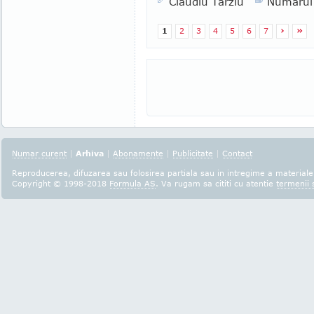
Claudiu Tarziu
Numarul
1
2
3
4
5
6
7
›
»
Numar curent
|
Arhiva
|
Abonamente
|
Publicitate
|
Contact
Reproducerea, difuzarea sau folosirea partiala sau in intregime a materialel
Copyright © 1998-2018
Formula AS
. Va rugam sa cititi cu atentie
termenii s