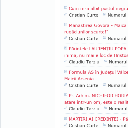
Cum m-a albit postul negr
Cristian Curte
Numarul
Mânăstirea Govora - Maica
rugăciunilor scurte!"
Cristian Curte
Numarul
Părintele LAURENŢIU POPA -
inimă, nu mai e loc de Hristo
Claudiu Tarziu
Numarul
Formula AS în judeţul Vâlcea
Maicii Arsenia
Cristian Curte
Numarul
Pr. Arhim. NICHIFOR HORIA 
atare într-un om, este o reali
Claudiu Tarziu
Numarul
MARTIRI AI CREDINŢEI - P
Cristian Curte
Numarul