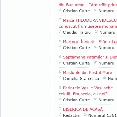
din Bucureşti - "Am trăit print
Cristian Curte
Numarul
Maica THEODORA VIDESCU -
cunoscut frumuseţea monahis
Claudiu Tarziu
Numarul
Martorul Învierii - Sfântul
Cristian Curte
Numarul
Săptămâna Patimilor şi Den
Cristian Curte
Numarul
Maslurile din Postul Mare
Camelia Starcescu
Num
Părintele Vasile Vasilache -
celulă. Era acolo, cu noi"
Cristian Curte
Numarul
BISERICA DE ACASĂ
Redactia
Numarul 1361