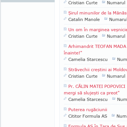
Cristian Curte
Numarul
Şirul minunilor de la Mânăs
Catalin Manole
Numaru
Un om în marginea veşnici
Cristian Curte
Numarul
Arhimandrit TEOFAN MADA -
înainte!"
Camelia Starcescu
Num
Străvechii creştini ai Moldo
Cristian Curte
Numarul
Pr. CĂLIN MATEI POPOVICI -
mergi să slujeşti ca preot"
Camelia Starcescu
Num
Puterea rugăciunii
Cititor Formula AS
Numa
Formula AS în Ţara de Sus 