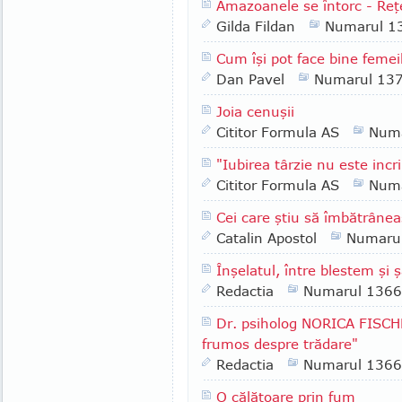
Amazoanele se întorc - Reţ
Gilda Fildan
Numarul 1
Cum îşi pot face bine femeil
Dan Pavel
Numarul 13
Joia cenuşii
Cititor Formula AS
Numa
"Iubirea târzie nu este inc
Cititor Formula AS
Numa
Cei care ştiu să îmbătrâne
Catalin Apostol
Numaru
Înşelatul, între blestem şi 
Redactia
Numarul 1366
Dr. psiholog NORICA FISCH
frumos despre trădare"
Redactia
Numarul 1366
O călătoare prin fum