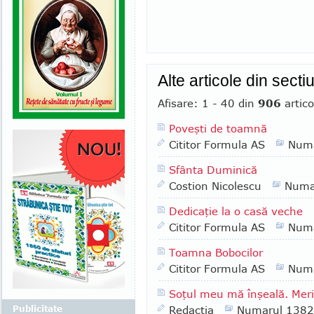
Alte articole din sect
Afisare: 1 - 40 din
906
artico
Poveşti de toamnă
Cititor Formula AS
Numa
Sfânta Duminică
Costion Nicolescu
Numa
Dedicaţie la o casă veche
Cititor Formula AS
Numa
Toamna Bobocilor
Cititor Formula AS
Numa
Soţul meu mă înşeală. Merit
Publicitate
Redactia
Numarul 1382