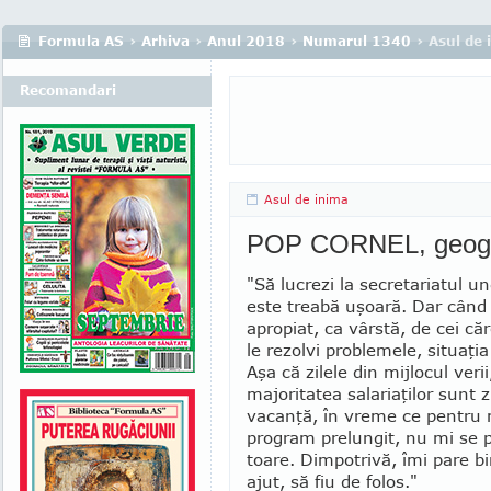
Formula AS
›
Arhiva
›
Anul 2018
›
Numarul 1340
› Asul de 
Recomandari
Asul de inima
POP CORNEL, geog
"Să lucrezi la secretariatul un
este treabă uşoară. Dar când 
apropiat, ca vârstă, de cei că
le rezolvi problemele, situaţi
Aşa că zilele din mijlocul veri
majo­ritatea salariaţilor sunt z
vacanţă, în vreme ce pen­tru
program pre­lungit, nu mi se 
toare. Dimpotrivă, îmi pare b
ajut, să fiu de folos."