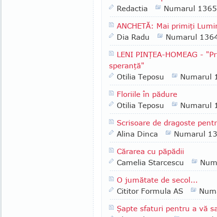
Redactia
Numarul 1365
ANCHETĂ: Mai primiţi Lumin
Dia Radu
Numarul 136
LENI PINŢEA-HOMEAG - "Pri
speranţă"
Otilia Teposu
Numarul 
Floriile în pădure
Otilia Teposu
Numarul 
Scrisoare de dragoste pent
Alina Dinca
Numarul 1
Cărarea cu păpădii
Camelia Starcescu
Num
O jumătate de secol...
Cititor Formula AS
Numa
Şapte sfaturi pentru a vă s