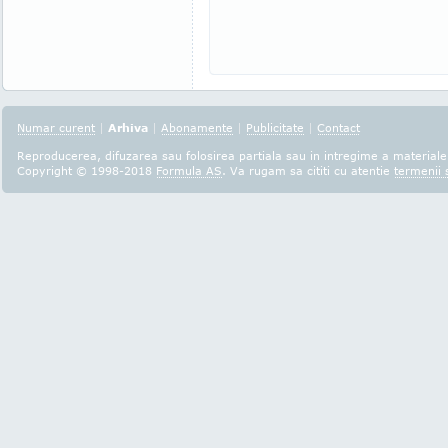
Numar curent
|
Arhiva
|
Abonamente
|
Publicitate
|
Contact
Reproducerea, difuzarea sau folosirea partiala sau in intregime a materialel
Copyright © 1998-2018
Formula AS
. Va rugam sa cititi cu atentie
termenii s