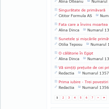
Alina Olteanu
Numarul
Singurătate de primăvară
Cititor Formula AS
Numa
Fata care a învins moartea d
Alina Dinca
Numarul 1
Sunetele şi mişcările primăv
Otilia Teposu
Numarul 
O călătorie în Egipt
Alina Dinca
Numarul 1
Vă simţiţi preţuite de cei pri
Redactia
Numarul 1357
Prima iubire - Trei povestir
Redactia
Numarul 1356
1
2
3
4
5
6
7
›
»