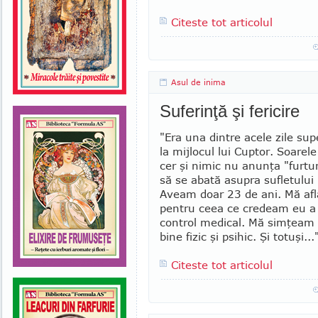
Citeste tot articolul
Asul de inima
Suferinţă şi fericire
"Era una dintre acele zile sup
la mij­locul lui Cuptor. Soarel
cer şi nimic nu anunţa "furt
să se abată asupra sufle­tului
Aveam doar 23 de ani. Mă afl
pentru ceea ce credeam eu a 
control medical. Mă simţeam 
bine fizic şi psihic. Şi totuşi...
Citeste tot articolul