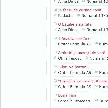
Alina Dinca
Numarul 1
În fânul de curând cosit...
Redactia
Numarul 1375
O bătălie amânată
Alina Dinca
Numarul 1
Trăistuţa copilăriei
Cititor Formula AS
Numa
Amintiri şi poveşti de vară
Otilia Teposu
Numarul 
Iubiţi-vă bătrânii!
Cititor Formula AS
Numa
"Omagiez omenia cultivată
Cititor Formula AS
Numa
Buna Tina
Camelia Starcescu
Num