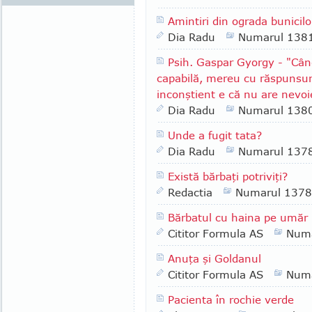
Amintiri din ograda bunicilo
Dia Radu
Numarul 138
Psih. Gaspar Gyorgy - "Cân
capabilă, mereu cu răspunsuri
inconştient e că nu are nevo
Dia Radu
Numarul 138
Unde a fugit tata?
Dia Radu
Numarul 137
Există bărbaţi potriviţi?
Redactia
Numarul 1378
Bărbatul cu haina pe umăr
Cititor Formula AS
Numa
Anuţa şi Goldanul
Cititor Formula AS
Numa
Pacienta în rochie verde