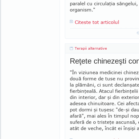
paralel cu circulaţia sângelui
organism."
Citeste tot articolul
Terapii alternative
Reţete chinezeşti cont
"În viziunea medicinei chinez
două for­me de tuse nu provi
la plămâni, ci sunt declanşat
fierbinţeală. Atacul fierbinţeli
din interior, dar şi din exte­ri
adesea chinui­toa­re. Cei afect
pot dormi şi tuşesc "de-şi da
afară", mai ales în timpul nopţ
suferă de o tristeţe as­cunsă, 
atât de veche, încât ei înşişi