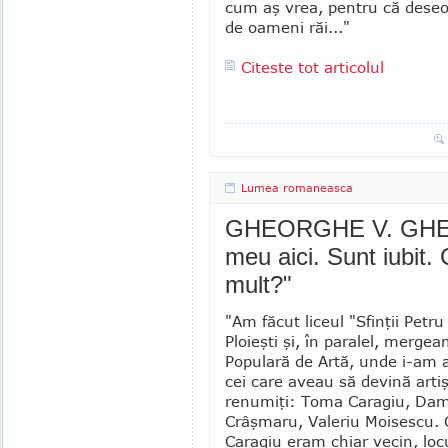
cum aş vrea, pentru că deseor
de oameni răi..."
Citeste tot articolul
Lumea romaneasca
GHEORGHE V. GHEO
meu aici. Sunt iubit. 
mult?"
"Am făcut liceul "Sfinţii Petru 
Plo­ieşti şi, în paralel, merge
Populară de Artă, unde i-am a
cei care aveau să de­vină artiş
renumiţi: Toma Caragiu, Da
Crâşmaru, Valeriu Moisescu.
Caragiu eram chiar vecin, lo