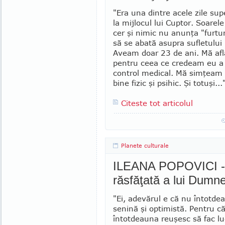
"Era una dintre acele zile sup
la mij­locul lui Cuptor. Soarel
cer şi nimic nu anunţa "furt
să se abată asupra sufle­tului
Aveam doar 23 de ani. Mă afl
pentru ceea ce credeam eu a 
control medical. Mă simţeam 
bine fizic şi psihic. Şi totuşi...
Citeste tot articolul
Planete culturale
ILEANA POPOVICI - 
răsfăţată a lui Dumn
"Ei, adevărul e că nu întotde
senină şi optimistă. Pentru c
întotdeauna reuşesc să fac lu