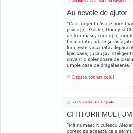
Din lumea celor care nu cuvanta
Au nevoie de ajutor
"Caut urgent căsuţe primitoar
pisicuţe - Goldie, Honey şi Ch
de frumoase, cuminţi şi neră
fie alin­­tate, iubite şi răsfăţa
luni, es­te vaccinată, deparazi
lipicioasă, ju­­căuşă, inteligent
cuvânt o splen­doa­­re de pisic
umple casa de dră­gă­lăşenie."
Citeste tot articolul
S.O.S-Cazuri-De-Urgenta
CITITORII MULŢU
"Mă numesc Niculescu Alexand
do­resc pe această cale să m