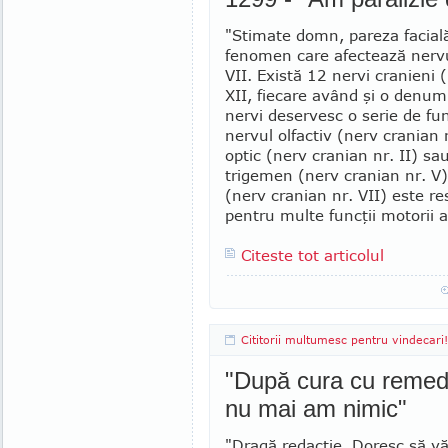
"Stimate domn, pareza facial
fenomen care afectează nervul
VII. Există 12 nervi cra­nieni 
XII, fiecare a­vând şi o denum
nervi de­servesc o serie de func
ner­vul olfactiv (nerv cra­nian n
optic (nerv cra­nian nr. II) sa
trigemen (nerv cranian nr. V).
(nerv cranian nr. VII) este re
pentru multe funcţii motorii al
Citeste tot articolul
Cititorii multumesc pentru vindecari!
"După cura cu remedi
nu mai am nimic"
"Dragă redacţie, Doresc să v