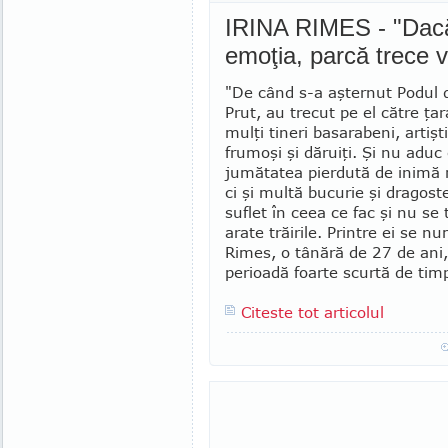
IRINA RIMES - "Dacă i
emoţia, parcă trece v
"De când s-a aşternut Podul d
Prut, au trecut pe el către ţ
mulţi tineri basarabeni, artişti
frumoşi şi dăruiţi. Şi nu aduc
jumătatea pierdută de inimă
ci şi multă bucurie şi dragost
suflet în ceea ce fac şi nu se
arate trăirile. Printre ei se nu
Rimes, o tânără de 27 de ani,
perioadă foarte scurtă de timp
Citeste tot articolul