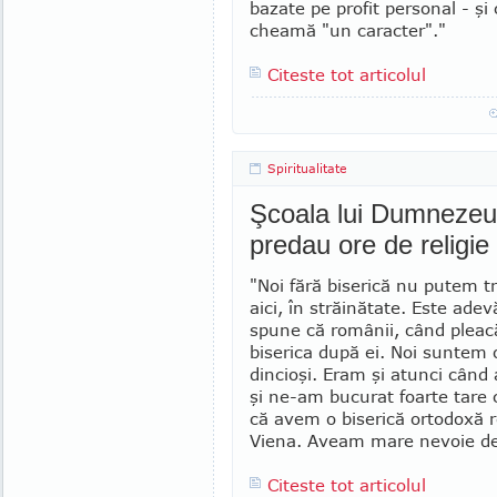
bazate pe profit personal - şi
cheamă "un ca­rac­ter"."
Citeste tot articolul
Spiritualitate
Şcoala lui Dumnezeu 
predau ore de religie
"Noi fără biserică nu putem tr
aici, în străinătate. Este adev
spune că românii, când pleacă
biserica după ei. Noi suntem
din­cioşi. Eram şi atunci când
şi ne-am bucurat foarte tare 
că avem o bise­rică ortodoxă
Viena. Aveam mare nevoie de
Citeste tot articolul