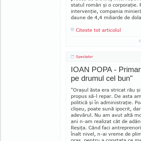
statul român şi o cor­po­raţie.
intervenţie, compania mi­nieră
daune de 4,4 miliarde de dola
Citeste tot articolul
Spectator
IOAN POPA - Primaru
pe drumul cel bun"
"Oraşul ăsta era stricat rău 
propus să-l repar. De asta am
politică şi în admi­nis­traţie. 
clişeu, poate sună ipocrit, dar
adevărul. Nu am avut altă mot
ani n-am realizat cât de adâ
Reşiţa. Când faci antreprenori
înalt nivel, n-ai vreme de pli
oraş, pentru a constata ce me