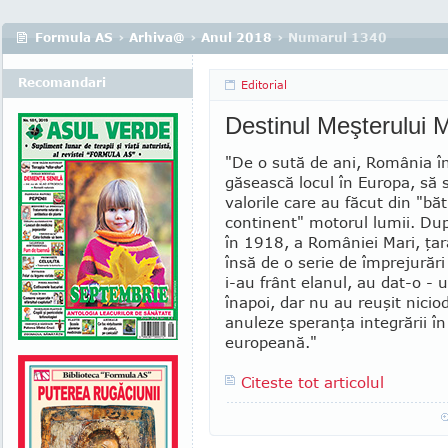
Formula AS
›
Arhiva@
›
Anul 2018
› Numarul 1340
Recomandari
Editorial
Destinul Meşterului 
"De o sută de ani, România în
găsească locul în Europa, să s
valorile care au făcut din "bă­t
continent" motorul lumii. Du
în 1918, a României Mari, ţara
însă de o serie de împrejurări
i-au frânt elanul, au dat-o - u
înapoi, dar nu au reuşit nicio
anuleze speranţa integrării î
europeană."
Citeste tot articolul