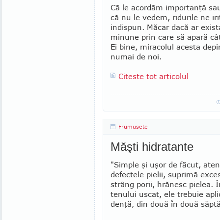
Că le acordăm importanţă sa
că nu le vedem, ridurile ne iri
indispun. Măcar dacă ar exist
minune prin care să apară cât
Ei bine, miracolul acesta dep
numai de noi.
Citeste tot articolul
Frumusete
Măşti hidratante
"Simple şi uşor de făcut, ate­n
defectele pielii, suprimă exc
strâng porii, hră­nesc pie­lea. 
tenului uscat, ele trebuie apl
denţă, din două în două săptă