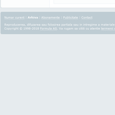
Numar curent
|
Arhiva
|
Abonamente
|
Publicitate
|
Contact
Reproducerea, difuzarea sau folosirea partiala sau in intregime a materialel
Copyright © 1998-2018
Formula AS
. Va rugam sa cititi cu atentie
termenii s