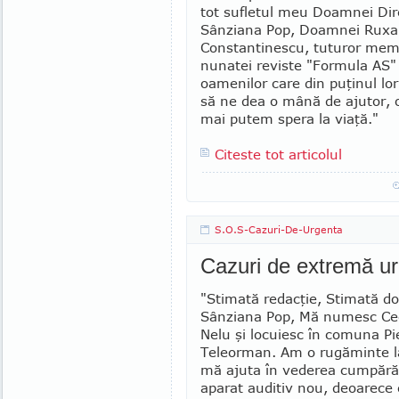
tot sufletul meu Doamnei Dir
Sânziana Pop, Doamnei Ru­xa
Constantinescu, tuturor memb
nunatei reviste "Formula AS" 
oamenilor care din puţinul lo
să ne dea o mână de ajutor, 
mai putem spera la viaţă."
Citeste tot articolul
S.O.S-Cazuri-De-Urgenta
Cazuri de extremă u
"Stimată redacţie, Stimată 
Sânziana Pop, Mă numesc Ce
Nelu şi locuiesc în comuna Pie
Teleorman. Am o rugăminte l
mă ajuta în vederea cumpărăr
aparat auditiv nou, deoarece 