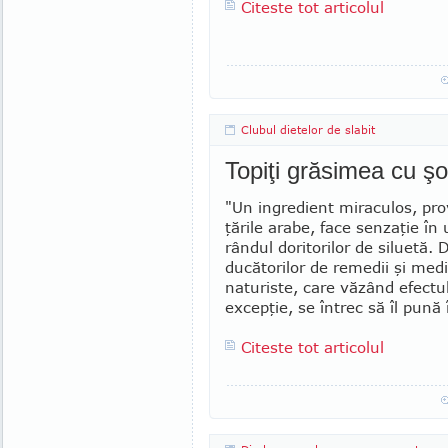
Citeste tot articolul
Clubul dietelor de slabit
Topiţi grăsimea cu şo
"Un ingredient mi­raculos, pro­
ţările arabe, face sen­zaţie în 
rân­dul do­ritorilor de siluetă. 
du­cătorilor de remedii şi med
naturiste, care văzând efectul
excepţie, se întrec să îl pună 
Citeste tot articolul