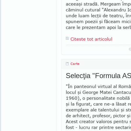
aceeaşi stradă. Mer­geam împ
căminul cutural "Alexandru I
unde luam lecţii de teatru, î
spu­nem poezii şi făceam mic
care le pre­zen­tam apoi la ser
Citeste tot articolul
Carte
Selecţia "Formula AS
"În panteonul virtual al Român
locul şi George Matei Cantac
1960), o per­so­nalitate nobilă 
şi la figurat, care ne-a lăsat r
exemplare ale talentului şi str
de arhitect, profesor, pictor şi 
Acest creator valoros pentru 
fost - lucru rar printre sectar