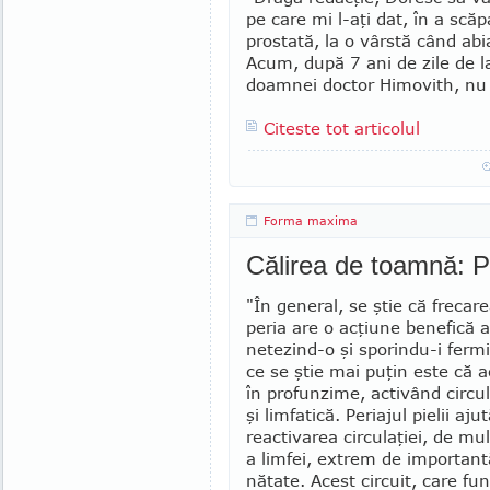
pe care mi l-aţi dat, în a scă
prostată, la o vârstă când ab
Acum, după 7 ani de zile de la
doamnei doctor Himovith, nu 
Citeste tot articolul
Forma maxima
Călirea de toamnă: Pe
"În general, se ştie că frecare
peria are o acţiune benefică a
netezind-o şi sporindu-i ferm
ce se ştie mai puţin este că a
în profunzime, activând circu
şi limfatică. Periajul pielii ajut
reactivarea circulaţiei, de mul
a limfei, extrem de important
nătate. Acest circuit, care fu