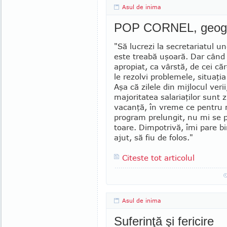
Asul de inima
POP CORNEL, geog
"Să lucrezi la secretariatul un
este treabă uşoară. Dar când 
apropiat, ca vârstă, de cei că
le rezolvi problemele, situaţi
Aşa că zilele din mijlocul veri
majo­ritatea salariaţilor sunt z
vacanţă, în vreme ce pen­tru
program pre­lungit, nu mi se 
toare. Dimpotrivă, îmi pare b
ajut, să fiu de folos."
Citeste tot articolul
Asul de inima
Suferinţă şi fericire