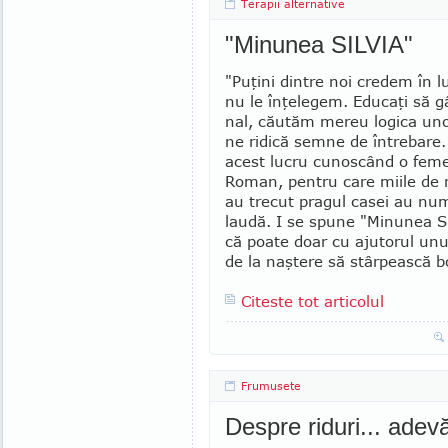
Terapii alternative
"Minunea SILVIA"
"Puţini dintre noi credem în l
nu le înţelegem. Educaţi să g
nal, căutăm mereu logica unor
ne ridică semne de întrebare.
acest lucru cunoscând o feme
Roman, pentru care miile de 
au trecut pragul casei au num
laudă. I se spune "Minunea Si
că poa­te doar cu ajutorul unu
de la naş­tere să stârpească 
Citeste tot articolul
Frumusete
Despre riduri... adevă