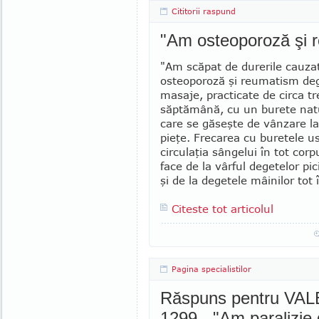
Cititorii raspund
"Am osteoporoză şi 
"Am scăpat de durerile cauza
osteoporoză şi reumatism deg
masaje, practicate de circa tre
săptămână, cu un burete natur
care se găseşte de vânzare la 
pieţe. Frecarea cu buretele u
circu­laţia sângelui în tot cor
face de la vârful de­getelor pic
şi de la degetele mâi­nilor tot 
Citeste tot articolul
Pagina specialistilor
Răspuns pentru VALER
1299 - "Am paralizie d