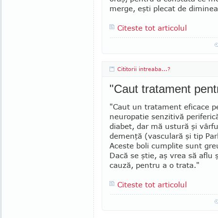
merge, eşti plecat de diminea
Citeste tot articolul
Cititorii intreaba...?
"Caut tratament pentr
"Caut un tratament eficace pe
neuropatie senzitivă peri­feri
diabet, dar mă ustură şi vârful
demenţă (vascu­lară şi tip Pa
Aceste boli cumplite sunt gre
Dacă se ştie, aş vrea să aflu 
cauză, pentru a o trata."
Citeste tot articolul