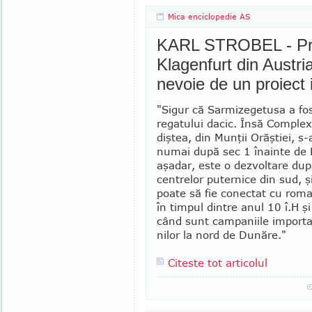
Mica enciclopedie AS
KARL STROBEL - Prof
Klagenfurt din Austr
nevoie de un proiect 
"Sigur că Sar­mizegetusa a fos
regatului dacic. Însă Com­plex
diştea, din Munţii Orăştiei, s-
numai după sec 1 înainte de 
aşadar, es­te o dezvoltare du­
cen­trelor puternice din sud, ş
poate să fie conectat cu ro­ma­
în timpul dintre anul 10 î.H şi
când sunt campaniile im­por­­t
nilor la nord de Dunăre."
Citeste tot articolul