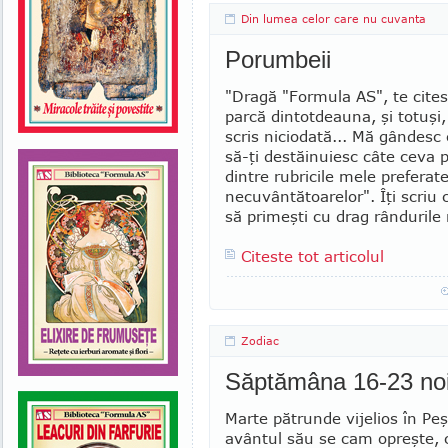
Din lumea celor care nu cuvanta
Porumbeii
"Dragă "Formula AS", te cites
par­că din­totdeauna, şi totuşi
scris nicio­da­tă... Mă gândesc 
să-ţi des­tăinuiesc câte ceva
dintre ru­bri­cile mele prefera
necu­vân­tă­toa­relor". Îţi scriu
să pri­meşti cu drag rândurile
Citeste tot articolul
Zodiac
Săptămâna 16-23 no
Marte pătrunde vijelios în Peşt
avân­tul său se cam opreşte,