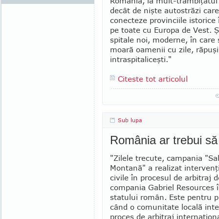
România, la mult-trâmbiţatul
decât de nişte autostrăzi care
conecteze provinciile istorice î
pe toate cu Europa de Vest. Ş
spitale noi, mo­der­ne, în car
moa­ră oamenii cu zile, ră­puşi 
intraspi­ta­li­ceşti."
Citeste tot articolul
Sub lupa
România ar trebui să
"Zilele trecute, campania "Sal
Montană" a realizat intervenţi
civile în procesul de arbitraj 
compania Gabriel Resources 
statului român. Este pentru 
când o comunitate locală inte
proces de ar­bitraj internaţion