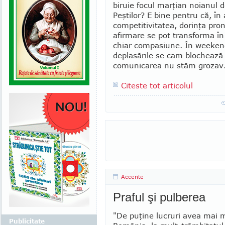
biruie focul mar­ţian noianul 
Peştilor? E bine pentru că, în
competitivitatea, dorinţa pro­
afirmare se pot transforma în
chiar compasiune. În weeken
de­pla­sările se cam blochează 
comunicarea nu stăm grozav
Citeste tot articolul
Accente
Praful şi pulberea
"De puţine lucruri avea mai 
Publicitate