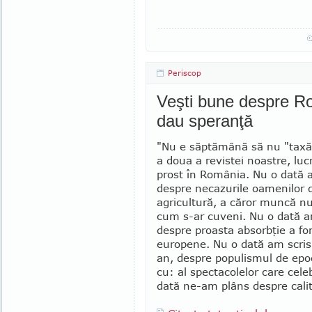
Periscop
Veşti bune despre Ro
dau speranţă
"Nu e săptămână să nu "taxăm
a doua a revistei noastre, lu­
prost în România. Nu o dată 
despre necazurile oamenilor 
agricultură, a căror muncă nu
cum s-ar cuveni. Nu o dată a
despre proasta absorb­ţie a fo
europene. Nu o dată am scris,
an, despre populis­mul de ep
cu: al spectacolelor care cele
dată ne-am plâns despre cali­t