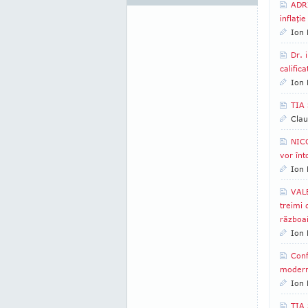
ADRI
inflaţi
Ion 
Dr. 
calific
Ion 
TIA 
Clau
NICO
vor înt
Ion 
VALE
treimi 
războa
Ion 
Conf
modern
Ion 
TIA 