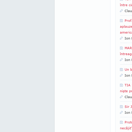
între c
Clau
Prof
aplauze
americ
Ion 
MARI
întreag
Ion 
Un b
Ion 
TIA 
nişte p
Clau
Sir 
Ion 
Prot
necăjit