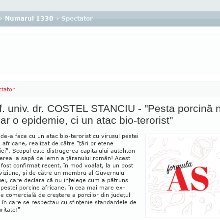
›
Numarul 1330
› Spectator
tator
. univ. dr. COSTEL STANCIU - "Pesta porcină 
ar o epidemie, ci un atac bio-terorist"
e-a face cu un atac bio-terorist cu vi­rusul pestei
 africane, realizat de către "ţări prie­tene
i". Scopul este distrugerea ca­pi­ta­lului autohton
erea la sapă de lemn a ţă­ranului român! Acest
 fost confirmat re­cent, în mod voalat, la un post
viziune, şi de către un mem­bru al Guvernului
ei, care de­clara că nu în­ţe­lege cum a pă­truns
 pestei por­cine africane, în cea mai ma­re ex­
e co­mer­­­cia­lă de creş­tere a por­cilor din ju­deţul
, în ca­re se res­pec­tau cu sfinţenie stan­dar­dele de
ri­tate!"