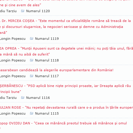
ine şi cine avem de ales”
diu Tarziu
Numarul 1120
. Dr. MIRCEA COŞEA - "Este momentul ca oficialităţile române să treacă de la
 şi discursuri slugarnice, la negocieri serioase şi demne cu Administraţia
ană"
Longin Popescu
Numarul 1119
A OPREA - "Munţii Apuseni sunt ca degetele unei mâini; nu poţi tăia unul, făr
a mână să nu aibă de suferit"
Longin Popescu
Numarul 1118
asarabean candidează la alegerile europarlamentare din România!
Longin Popescu
Numarul 1117
ŞERBĂNESCU - "PSD aplică bine nişte principii proaste, iar Dreapta aplică rău
rincipii bune"
diu Tarziu
Numarul 1116
JULIAN ROSE - "Nu repetaţi devastarea rurală care s-a produs în ţările europe
Longin Popescu
Numarul 1115
opop OVIDIU DAN - "Ceea ce mănâncă preotul trebuie să mănânce şi omul
"