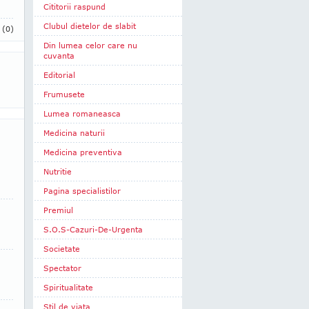
Cititorii raspund
Clubul dietelor de slabit
i
(0)
Din lumea celor care nu
cuvanta
Editorial
Frumusete
Lumea romaneasca
Medicina naturii
Medicina preventiva
Nutritie
Pagina specialistilor
Premiul
S.O.S-Cazuri-De-Urgenta
Societate
Spectator
Spiritualitate
Stil de viata