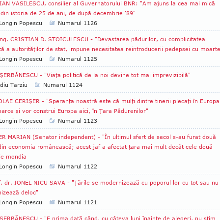
AN VASILESCU, consilier al Guvernatorului BNR: "Am ajuns la cea mai mică
e din istoria de 25 de ani, de după decembrie '89"
Longin Popescu
Numarul 1126
ing. CRISTIAN D. STOICULESCU - "Devastarea pădurilor, cu complicitatea
ată a autorităţilor de stat, impune necesitatea reintroducerii pedepsei cu moart
Longin Popescu
Numarul 1125
ŞERBĂNESCU - "Viaţa politică de la noi devine tot mai imprevizibilă"
diu Tarziu
Numarul 1124
LAE CERIŞER - "Speranţa noastră este că mulţi dintre tinerii plecaţi în Europa
oarce şi vor construi Europa aici, în Ţara Pădurenilor"
Longin Popescu
Numarul 1123
R MARIAN (Senator independent) - "În ultimul sfert de secol s-au furat două
din economia românească; acest jaf a afectat ţara mai mult decât cele două
ie mondia
Longin Popescu
Numarul 1122
. dr. IONEL NICU SAVA - "Ţările se modernizează cu poporul lor cu tot sau nu
izează deloc"
Longin Popescu
Numarul 1121
ŞERBĂNESCU - "E prima dată când, cu câteva luni înainte de alegeri, nu ştim