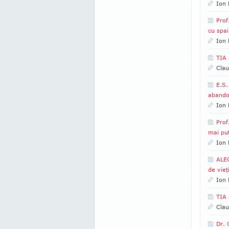
Ion 
Prof
cu spai
Ion 
TIA 
Clau
E.S.
abandon
Ion 
Prof
mai put
Ion 
ALEC
de vieţ
Ion 
TIA 
Clau
Dr.