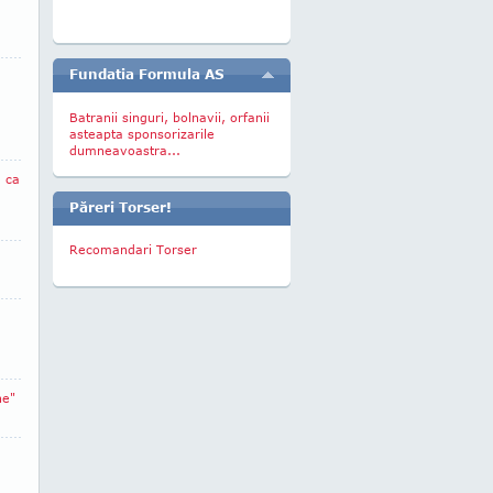
Fundatia Formula AS
Batranii singuri, bolnavii, orfanii
asteapta sponsorizarile
dumneavoastra...
ă ca
Păreri Torser!
Recomandari Torser
ne"