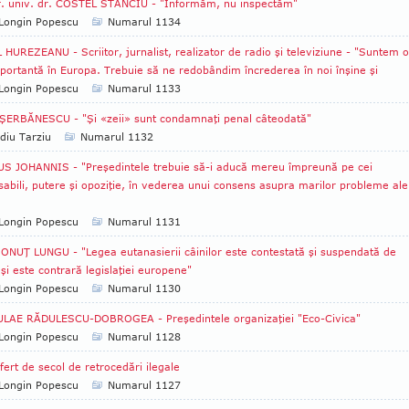
. univ. dr. COSTEL STANCIU - "Informăm, nu inspectăm"
Longin Popescu
Numarul 1134
 HUREZEANU - Scriitor, jurnalist, realizator de radio şi televiziune - "Suntem o
portantă în Europa. Trebuie să ne redobândim încrederea în noi înşine şi
Longin Popescu
Numarul 1133
ŞERBĂNESCU - "Şi «zeii» sunt condamnaţi penal câteodată"
diu Tarziu
Numarul 1132
S JOHANNIS - "Preşedintele trebuie să-i aducă me­reu împreună pe cei
abili, putere şi opoziţie, în vederea unui consens asupra marilor probleme ale
Longin Popescu
Numarul 1131
IONUŢ LUNGU - "Legea eutanasierii câinilor este contestată şi suspendată de
e şi este contrară legislaţiei europene"
Longin Popescu
Numarul 1130
ULAE RĂDULESCU-DOBROGEA - Preşedintele organizaţiei "Eco-Civica"
Longin Popescu
Numarul 1128
fert de secol de retrocedări ilegale
Longin Popescu
Numarul 1127