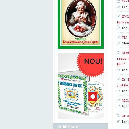
Conf
Ion 
EMIL
ţară im
Ion 
TIA 
Clau
KLAU
respons
ţării"
Ion 
Dr. 
justiţi
Ion 
NIC
Ion 
Un s
Ion 
Publicitate