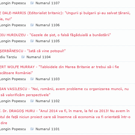
Longin Popescu
Numarul 1107
 DALE-HARRIS (Editorialist britanic): "Ungurii şi bulgarii şi-au salvat ţăranii,
a, nu!"
Longin Popescu
Numarul 1106
IU HURDUZEU - "Gazele de şist, o falsă făgăduială a bunăstării"
Longin Popescu
Numarul 1105
ŞERBĂNESCU - "Iată că vine potopul!"
diu Tarziu
Numarul 1104
RT WOLFE MURRAY - "Tabloidele din Marea Britanie ar trebui să-i fie
scătoare României"
Longin Popescu
Numarul 1103
AN VASILESCU - "Noi, românii, avem probleme cu organizarea muncii, nu
să valorificăm perspectivele"
Longin Popescu
Numarul 1102
. Dr. DRAGOŞ HURU - "Anul 2014 va fi, în mare, la fel ca 2013! Nu avem în
l de faţă niciun proiect care să însemne că economia va fi orientată într-o
dire
Longin Popescu
Numarul 1101