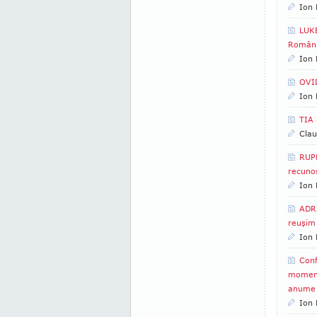
Ion 
LUKE
Români
Ion 
OVID
Ion 
TIA 
Clau
RUPE
recuno
Ion 
ADRI
reuşim 
Ion 
Conf
momentu
anume 
Ion 