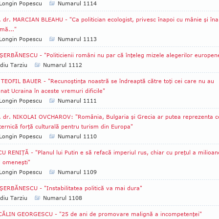
Longin Popescu
Numarul 1114
. dr. MARCIAN BLEAHU - "Ca politician ecologist, privesc înapoi cu mânie şi îna
mă..."
Longin Popescu
Numarul 1113
ŞERBĂNESCU - "Politicienii români nu par că înţeleg mizele alegerilor europen
diu Tarziu
Numarul 1112
 TEOFIL BAUER - "Recunoştinţa noastră se îndreaptă către toţi cei care nu au
at Ucraina în aceste vremuri dificile"
Longin Popescu
Numarul 1111
. dr. NIKOLAI OVCHAROV: "România, Bulgaria şi Grecia ar putea reprezenta c
ernică forţă culturală pentru turism din Europa"
Longin Popescu
Numarul 1110
U RENIŢĂ - "Planul lui Putin e să refacă imperiul rus, chiar cu preţul a milioan
i omeneşti"
Longin Popescu
Numarul 1109
ŞERBĂNESCU - "Instabilitatea politică va mai dura"
diu Tarziu
Numarul 1108
 CĂLIN GEORGESCU - "25 de ani de promovare malignă a incompetenţei"