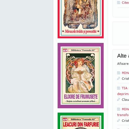
Cite
Alte
Afisar
MIHA
Cris
TIA 
deprim
Clau
MIHA
transfo
Cris