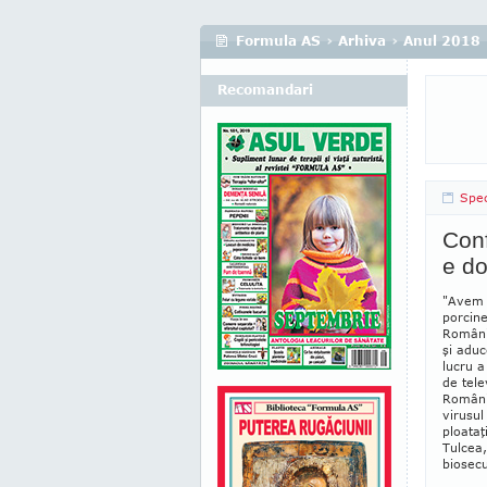
Formula AS
›
Arhiva
›
Anul 2018
Recomandari
Spec
Conf
e do
"Avem d
porcine
Românie
şi aduc
lucru a
de tele
Româ­ni
virusul
ploataţi
Tul­­cea
bio­secu­