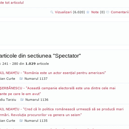
ste tot articolul
Vizualizari
(6.020)
Note
(0)
Comentari
 articole din sectiunea "Spectator"
e: 241 - 280 din
1.029
articole
IL NEAMŢU - "România este un actor esenţial pentru americani"
tian Curte
Numarul 1137
ŞERBĂNESCU - "Această campanie electorală este una dintre cele mai
ante pe care le-am avut"
diu Tarziu
Numarul 1136
IL NEAMŢU - "Cred că în politica românească urmează să se producă mari
rmări. Revoluţia procurorilor va genera un seism"
tian Curte
Numarul 1135