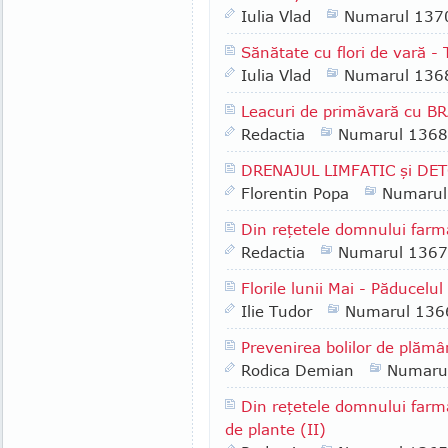
Iulia Vlad
Numarul 137
Sănătate cu flori de vară - 
Iulia Vlad
Numarul 136
Leacuri de primăvară cu B
Redactia
Numarul 1368
DRENAJUL LIMFATIC şi DE
Florentin Popa
Numarul
Din reţetele domnului farm
Redactia
Numarul 1367
Florile lunii Mai - Păducelul
Ilie Tudor
Numarul 136
Prevenirea bolilor de plămâ
Rodica Demian
Numaru
Din reţetele domnului farm
de plante (II)