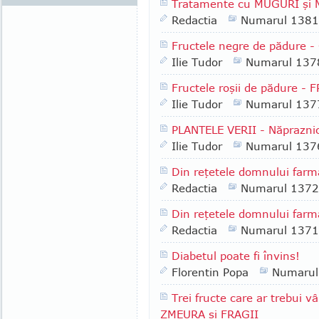
Tratamente cu MUGURI şi MLĂ
Redactia
Numarul 1381
Fructele negre de pădure 
Ilie Tudor
Numarul 137
Fructele roşii de pădure -
Ilie Tudor
Numarul 137
PLANTELE VERII - Năpraznic
Ilie Tudor
Numarul 137
Din reţetele domnului farma
Redactia
Numarul 1372
Din reţetele domnului farma
Redactia
Numarul 1371
Diabetul poate fi învins!
Florentin Popa
Numarul
Trei fructe care ar trebui 
ZMEURA şi FRAGII