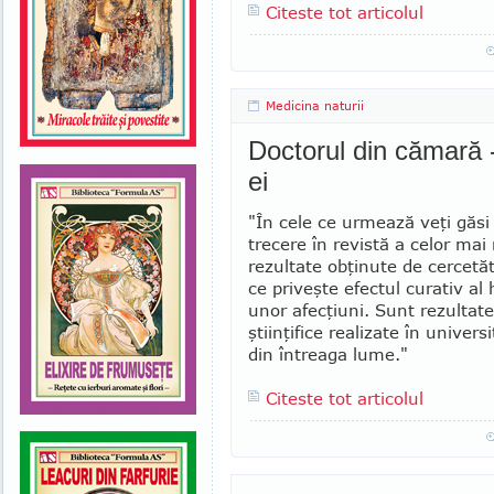
Citeste tot articolul
Medicina naturii
Doctorul din cămară -
ei
"În cele ce urmează veţi găsi
trecere în re­vistă a celor mai
rezultate obţinute de cercetăt
ce priveşte efec­tul curativ al
unor afec­ţiuni. Sunt rezultate
ştiin­ţifice realizate în universit
din întreaga lume."
Citeste tot articolul