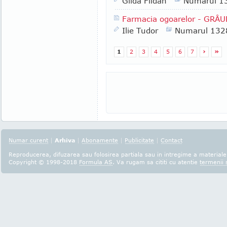
Gilda Fildan
Numarul 1
Farmacia ogoarelor - GRÂU
Ilie Tudor
Numarul 132
1
2
3
4
5
6
7
›
»
Numar curent
|
Arhiva
|
Abonamente
|
Publicitate
|
Contact
Reproducerea, difuzarea sau folosirea partiala sau in intregime a materialel
Copyright © 1998-2018
Formula AS
. Va rugam sa cititi cu atentie
termenii s