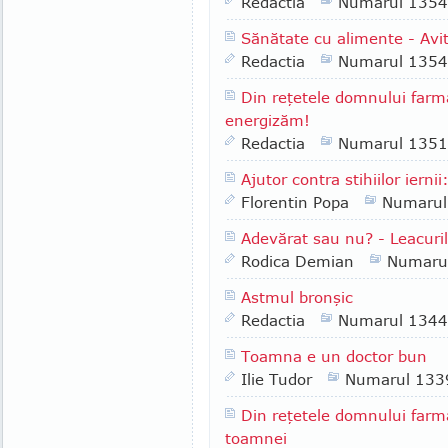
Redactia
Numarul 1354
Sănătate cu alimente - Avi
Redactia
Numarul 1354
Din reţetele domnului far
energizăm!
Redactia
Numarul 1351
Ajutor contra stihiilor ier
Florentin Popa
Numarul
Adevărat sau nu? - Leacurile
Rodica Demian
Numaru
Astmul bronşic
Redactia
Numarul 1344
Toamna e un doctor bun
Ilie Tudor
Numarul 133
Din reţetele domnului farm
toamnei