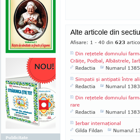
Alte articole din sect
Afisare: 1 - 40 din
623
artico
Din reţetele domnului farmac
Crăiţe, Podbal, Albăstrele, Ia
Redactia
Numarul 1385
Simpatii şi antipatii între
Redactia
Numarul 1383
Din reţetele domnului farm
rare
Redactia
Numarul 1383
Ierbar internaţional
Gilda Fildan
Numarul 1
Publicitate