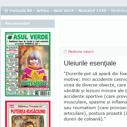
Formula AS
›
Arhiva
›
Anul 2018
›
Numarul 1330
› Medicina
Recomandari
Medicina naturii
Uleiurile esenţiale
"Durerile pot să apară din fo
motive: mici accidente casnic
virea de diverse obiecte, care
vânătăi şi leziuni minore ale ţ
accidente sportive (care prov
muscu­lare, spasme şi inflamaţi
sau reumatism (care provoac
articulare), postura proastă 
dureri de coloană)."