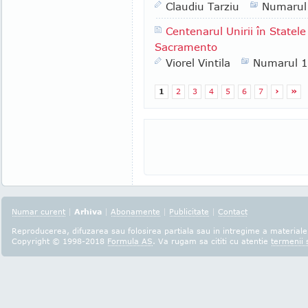
Claudiu Tarziu
Numarul
Centenarul Unirii în Statele
Sacramento
Viorel Vintila
Numarul 
1
2
3
4
5
6
7
›
»
Numar curent
|
Arhiva
|
Abonamente
|
Publicitate
|
Contact
Reproducerea, difuzarea sau folosirea partiala sau in intregime a materialel
Copyright © 1998-2018
Formula AS
. Va rugam sa cititi cu atentie
termenii s