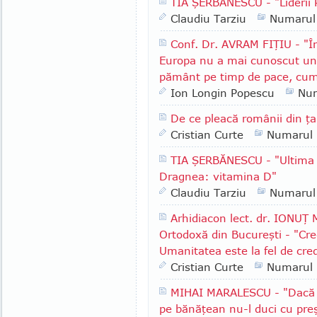
TIA ŞERBĂNESCU - "Lideri
Claudiu Tarziu
Numarul
Conf. Dr. AVRAM FIŢIU - "În
Europa nu a mai cunoscut un 
pământ pe timp de pace, cum
Ion Longin Popescu
Nu
De ce pleacă românii din ţ
Cristian Curte
Numarul
TIA ŞERBĂNESCU - "Ultima i
Dragnea: vitamina D"
Claudiu Tarziu
Numarul
Arhidiacon lect. dr. IONUŢ
Ortodoxă din Bucureşti - "Cre
Umanitatea este la fel de cre
Cristian Curte
Numarul
MIHAI MARALESCU - "Dacă i
pe bănăţean nu-l duci cu pre