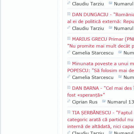
Claudiu Tarziu
Numarul
DAN DUNGACIU - "România a
al ei de politică externă: Rep
Claudiu Tarziu
Numarul
MARIUS GRECU Primar (PNL)
"Nu promite mai mult decât p
Camelia Starcescu
Num
Minunata poveste a unui m
POPESCU: "Să folosim mai des
Camelia Starcescu
Num
DAN BARNA - "Cel mai des î
fost «speranţă»"
Ciprian Rus
Numarul 1
TIA ŞERBĂNESCU - "Faptul c
categoric arată că partidul nu
internă de altădată, nici capa
Claudiu Tarziu
Numarul