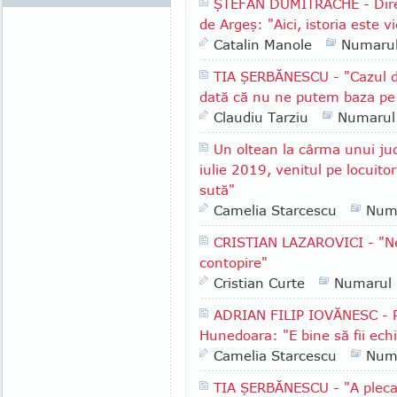
ŞTEFAN DUMITRACHE - Direc
de Argeş: "Aici, istoria este vi
Catalin Manole
Numaru
TIA ŞERBĂNESCU - "Cazul d
dată că nu ne putem baza pe in
Claudiu Tarziu
Numarul
Un oltean la cârma unui ju
iulie 2019, venitul pe locuito
sută"
Camelia Starcescu
Num
CRISTIAN LAZAROVICI - "Ne
contopire"
Cristian Curte
Numarul
ADRIAN FILIP IOVĂNESC - Pr
Hunedoara: "E bine să fii echil
Camelia Starcescu
Num
TIA ŞERBĂNESCU - "A pleca