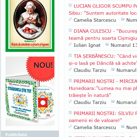
LUCIAN GLIGOR SCUMPU Pri
Sibiu: "Suntem autoritate lo
Camelia Starcescu
Num
DIANA CULESCU - "Bucureşt
teamă pentru soarta Cişmigiu
Iulian Ignat
Numarul 1
TIA ŞERBĂNESCU: "Când vin
şi-o lasă pe Dăncilă să achite
Claudiu Tarziu
Numarul
PRIMARII NOŞTRI - MIRCEA
Hunedoara:"Lumea nu mai plea
trăieşte în natură"
Claudiu Tarziu
Numarul
PRIMARII NOŞTRI: SILVIU P
oamenii ei de valoare!"
Camelia Starcescu
Num
Publicitate