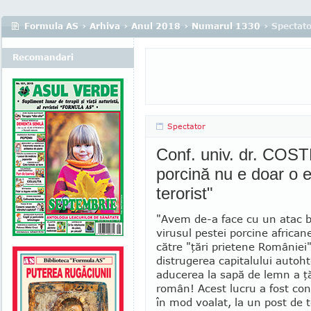
Formula AS
›
Arhiva
›
Anul 2018
›
Numarul 1330
› Spectat
Recomandari
Spectator
Conf. univ. dr. COS
porcină nu e doar o e
terorist"
"Avem de-a face cu un atac bi
vi­rusul pestei porcine african
către "ţări prie­tene României
distrugerea ca­pi­ta­lului autoh
aducerea la sapă de lemn a ţă
român! Acest lucru a fost conf
în mod voalat, la un post de t