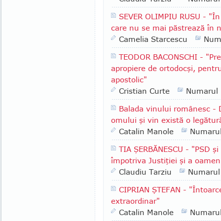
SEVER OLIMPIU RUSU - "În R
care nu se mai păstrează în n
Camelia Starcescu
Num
TEODOR BACONSCHI - "Presu
apropiere de ortodocşi, pentr
apostolic"
Cristian Curte
Numarul
Balada vinului românesc - 
omului şi vin există o legătur
Catalin Manole
Numaru
TIA ŞERBĂNESCU - "PSD şi A
împotriva Justiţiei şi a oameni
Claudiu Tarziu
Numarul
CIPRIAN ŞTEFAN - "Întoarce
extraordinar"
Catalin Manole
Numaru