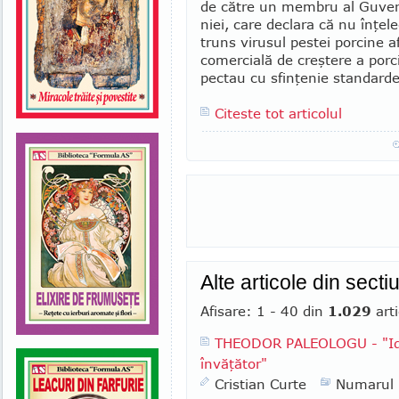
de către un mem­bru al Guve
niei, care de­clara că nu în­ţe
truns virusul pestei por­cine a
co­mer­­­cia­lă de creş­tere a por­
pec­tau cu sfinţenie stan­dar­del
Citeste tot articolul
Alte articole din sect
Afisare: 1 - 40 din
1.029
arti
THEODOR PALEOLOGU - "Ide
învăţător"
Cristian Curte
Numarul