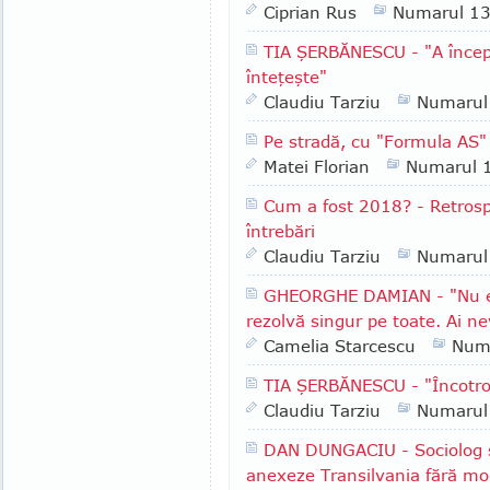
Ciprian Rus
Numarul 1
TIA ŞERBĂNESCU - "A începu
înteţeşte"
Claudiu Tarziu
Numarul
Pe stradă, cu "Formula AS" 
Matei Florian
Numarul 
Cum a fost 2018? - Retrospe
întrebări
Claudiu Tarziu
Numarul
GHEORGHE DAMIAN - "Nu e l
rezolvă singur pe toate. Ai ne
Camelia Starcescu
Num
TIA ŞERBĂNESCU - "Încotr
Claudiu Tarziu
Numarul
DAN DUNGACIU - Sociolog şi 
anexeze Transilvania fără mod