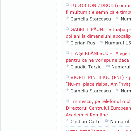
TUDOR ION ZDROB (comuna 
fi mulţumit e semn că e timpu
Camelia Starcescu
Num
GABRIEL PĂUN: "Situaţia păd
doi ani la dimensiuni apocalip
Ciprian Rus
Numarul 1
TIA ŞERBĂNESCU - "Alegeri
pentru că ne vor spune dacă 
Claudiu Tarziu
Numarul
VIOREL PINTILIUC (PNL) - p
"Nu-mi place risipa. Am învăţ
Camelia Starcescu
Num
Eminescu, pe telefonul mob
Directorul Centrului European
Academiei Române
Cristian Curte
Numarul