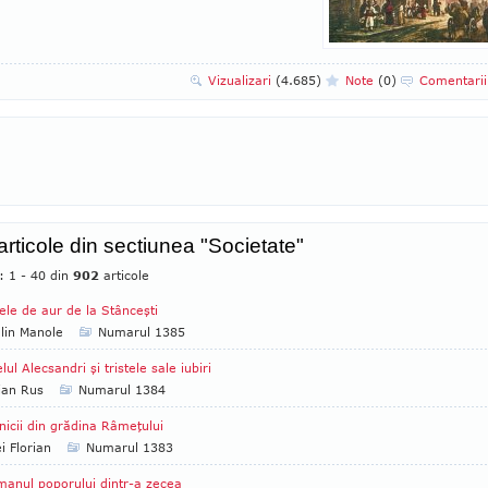
Vizualizari
(4.685)
Note
(0)
Comentari
 articole din sectiunea "Societate"
: 1 - 40 din
902
articole
ele de aur de la Stânceşti
lin Manole
Numarul 1385
lul Alecsandri şi tristele sale iubiri
ian Rus
Numarul 1384
nicii din grădina Râmeţului
i Florian
Numarul 1383
anul poporului dintr-a zecea