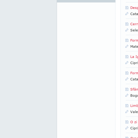
Desp
Cata
Cern
Sele
Form
Mate
La I
Cipr
Form
Cata
Sfân
Bog
Limb
Vale
O zi
Cipr