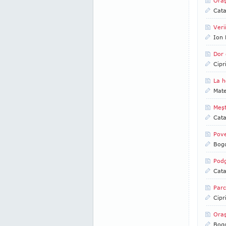
Oraş
Cata
Veri
Ion 
Dor 
Cipr
La h
Mate
Meşt
Cata
Pove
Bog
Podg
Cata
Parc
Cipr
Oraş
Bog