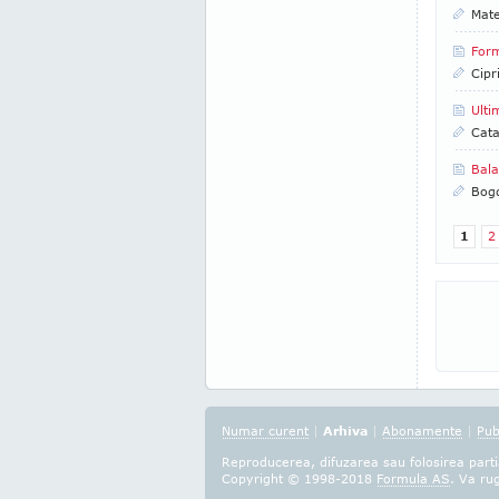
Mate
Form
Cipr
Ulti
Cata
Bala
Bog
1
2
Numar curent
|
Arhiva
|
Abonamente
|
Pub
Reproducerea, difuzarea sau folosirea partia
Copyright © 1998-2018
Formula AS
. Va ru