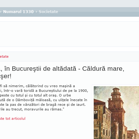
›
Numarul 1330
› Societate
etate
, în Bucureştii de altădată - Căldură mare,
şer!
fi să nimerim, călătorind cu vreo maşină a
i, într-o vară toridă a Bucureştiului de pe la 1900,
este cu totul şi cu totul alt oraş. O urbe
ută de o Dâmboviţă mâloasă, cu uliţele înecate în
ate la pas de vânzători de bragă rece şi de iaurt.
ile au trecut, moravurile au rămas."
ste tot articolul