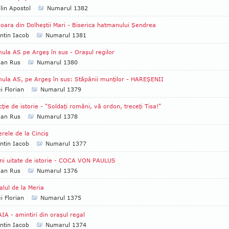
lin Apostol
Numarul 1382
ara din Dolheştii Mari - Biserica hatmanului Şendrea
ntin Iacob
Numarul 1381
ula AS pe Argeş în sus - Oraşul regilor
ian Rus
Numarul 1380
ula AS, pe Argeş în sus: Stăpânii munţilor - HAREŞENII
i Florian
Numarul 1379
cţie de istorie - "Soldaţi români, vă ordon, treceţi Tisa!"
ian Rus
Numarul 1378
erele de la Cinciş
ntin Iacob
Numarul 1377
ni uitate de istorie - COCA VON PAULUS
ian Rus
Numarul 1376
alul de la Meria
i Florian
Numarul 1375
IA - amintiri din oraşul regal
ntin Iacob
Numarul 1374