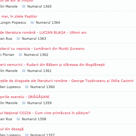
ul de aur al moţilor
lin Manole
Numarul 1365
i mei, în zilele Paştilor
Longin Popescu
Numarul 1364
de literatura română - LUCIAN BLAGA - Ultimii ani
ian Rus
Numarul 1363
otarul cu veşnicia - Lomănarii din Munţii Şureanu
i Florian
Numarul 1362
erii nemuririi - Rudarii din Băbeni şi olăreasa din Bogdăneşti
lin Manole
Numarul 1361
ştile de dragoste ale literaturii române - George Topârceanu şi Otilia Cazimir
dan Lupescu
Numarul 1360
oriile soarelui - DRĂGĂŞANI
lin Manole
Numarul 1359
ul Naţional COZIA - Cum vine primăvara în pădure?
ian Rus
Numarul 1358
ul din desagă
dan Lupescu
Numarul 1357