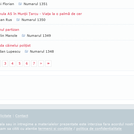
i Florian
Numarul 1351
ula AS în Munţii Ţarcu - Viaţa la o palmă de cer
ian Rus
Numarul 1350
mul partizan
lin Manole
Numarul 1349
da câinelui poliţist
dan Lupescu
Numarul 1348
3
4
5
6
7
›
»
licitate
|
Contact
la sau in intregime a materialelor prezentate este interzisa fara acordul nostr
gam sa cititi cu atentie
termenii si conditiile
/
politica de confidentialitate