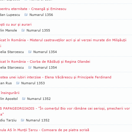
pentru eternitate - Creangă şi Eminescu
dan Lupescu
Numarul 1356
şti cu aur şi aurari
lin Manole
Numarul 1355
icat în România - Misterul castraveţilor acri şi al verzei murate din Milişăuţii
i
lia Starcescu
Numarul 1354
icat în România - Ciorba de Rădăuţi şi Regina Olandei
lia Starcescu
Numarul 1354
stea unei iubiri interzise - Elena Văcărescu şi Principele Ferdinand
ian Rus
Numarul 1353
 însingurării
lin Apostol
Numarul 1352
S PAPAGEORGIADIS - "În comerţul Bio vor rămâne cei serioşi, şmecherii vor
ea"
diu Tarziu
Numarul 1352
ula AS în Munţii Ţarcu - Comoara de pe piatra scrisă