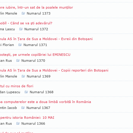
re iubire, într-un sat de la poalele munţilor
lin Manole
Numarul 1373
obîl - Când se va şti adevărul?
na Lascu
Numarul 1372
ula AS în Ţara de Sus a Moldovei - Evreii din Botoşani
i Florian
Numarul 1371
poteşti, pe urmele copilăriei lui EMINESCU
ian Rus
Numarul 1370
ula AS în Ţara de Sus a Moldovei - Copiii reporteri din Botoşani
lin Manole
Numarul 1369
tul cu miros de flori
dan Lupescu
Numarul 1368
a computerelor este a doua limbă vorbită în România
ntin Iacob
Numarul 1367
 pentru istoria României: 10 MAI
ian Rus
Numarul 1366