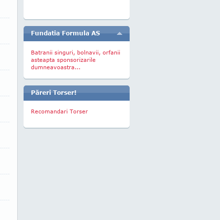
Fundatia Formula AS
Batranii singuri, bolnavii, orfanii
asteapta sponsorizarile
dumneavoastra...
Păreri Torser!
Recomandari Torser