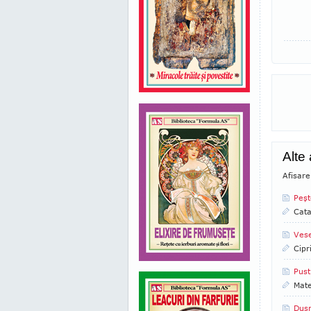
Alte
Afisare
Peşt
Cata
Vese
Cipr
Pust
Mate
Duşm