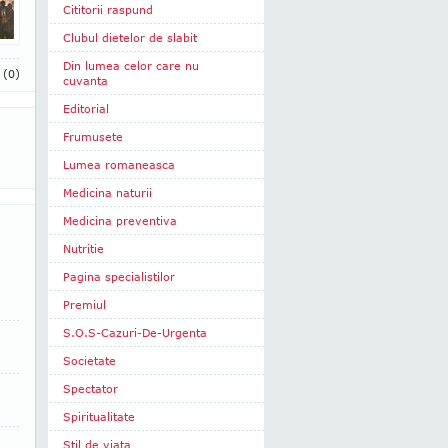
Cititorii raspund
Clubul dietelor de slabit
Din lumea celor care nu
i
(0)
cuvanta
Editorial
Frumusete
Lumea romaneasca
Medicina naturii
Medicina preventiva
Nutritie
Pagina specialistilor
Premiul
S.O.S-Cazuri-De-Urgenta
Societate
Spectator
Spiritualitate
Stil de viata