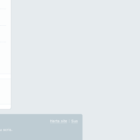
Harta site
|
Sus
u scris.