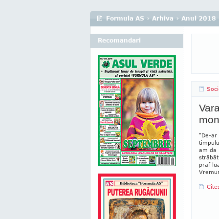
Formula AS
›
Arhiva
›
Anul 2018
Recomandari
Soci
Vara
mon
"De-ar 
timpulu
am da p
străbăt
praf lu
Vremur
Cite