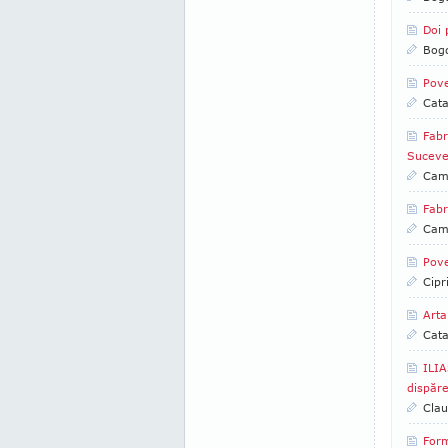
Doi 
Bog
Pove
Cata
Fabr
Suceve
Came
Fabr
Came
Pove
Cipr
Arta
Cata
ILIA
dispăr
Clau
Form