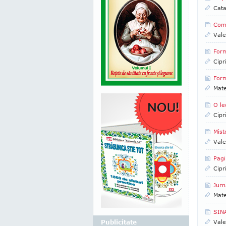
Cata
Como
Vale
Form
Cipr
Form
Mate
O le
Cipr
Mist
Vale
Pagi
Cipr
Jurn
Mate
SINA
Publicitate
Vale