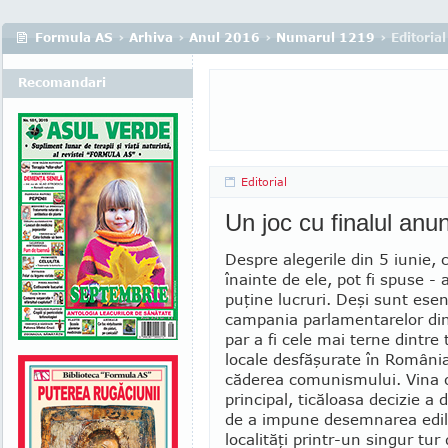
Formula AS
›
Arhiva
›
Anul 2016
›
Numarul 1219
› Editorial
Recomandari
Editorial
Un joc cu finalul anun
Despre alegerile din 5 iunie, 
înainte de ele, pot fi spuse - 
puţine lucruri. Deşi sunt esen
campania parlamentarelor din
par a fi cele mai terne dintre 
locale desfăşurate în Ro­mâni
căderea comunismului. Vina o
prin­ci­pal, ticăloasa decizie a
de a impune de­semnarea edili
localităţi prin­tr-un singur tu