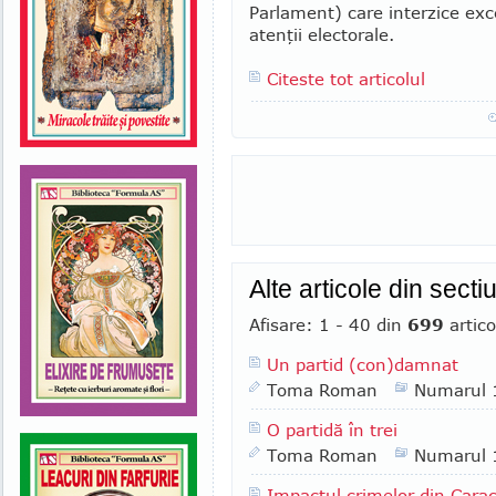
Parla­ment) care interzice exc
atenţii electorale.
Citeste tot articolul
Alte articole din secti
Afisare: 1 - 40 din
699
artico
Un partid (con)damnat
Toma Roman
Numarul 
O partidă în trei
Toma Roman
Numarul 
Impactul crimelor din Carac