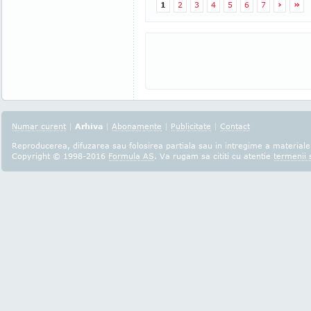
1
2
3
4
5
6
7
›
»
Numar curent
|
Arhiva
|
Abonamente
|
Publicitate
|
Contact
Reproducerea, difuzarea sau folosirea partiala sau in intregime a materialel
Copyright © 1998-2016
Formula AS
. Va rugam sa cititi cu atentie
termenii s