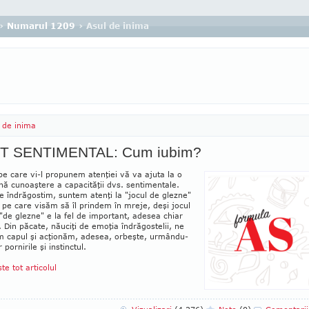
›
Numarul 1209
› Asul de inima
 de inima
T SENTIMENTAL: Cum iubim?
pe care vi-l propunem atenţiei vă va ajuta la o
ă cunoaştere a capacităţii dvs. sen­ti­mentale.
 îndrăgostim, suntem atenţi la "jo­cul de glezne"
i pe care visăm să îl prin­dem în mreje, deşi jocul
"de glezne" e la fel de impor­tant, ade­sea chiar
. Din păcate, nău­ciţi de emoţia îndră­gos­telii, ne
 capul şi acţionăm, adesea, or­beş­te, ur­mân­­du-
 pornirile şi instinctul.
ste tot articolul