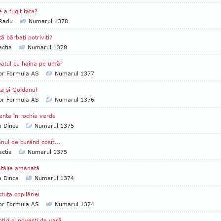
 a fugit tata?
 Radu
Numarul 1378
tă bărbaţi potriviţi?
ctia
Numarul 1378
atul cu haina pe umăr
tor Formula AS
Numarul 1377
a şi Goldanul
tor Formula AS
Numarul 1376
enta în rochie verde
a Dinca
Numarul 1375
ânul de curând cosit...
ctia
Numarul 1375
tălie amânată
a Dinca
Numarul 1374
stuţa copilăriei
tor Formula AS
Numarul 1374
tiri şi poveşti de vară