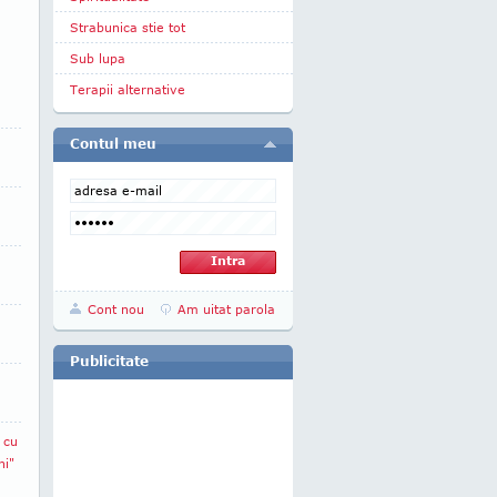
Strabunica stie tot
Sub lupa
Terapii alternative
Contul meu
Cont nou
Am uitat parola
Publicitate
 cu
ni"