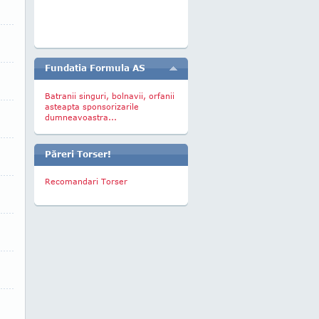
Fundatia Formula AS
Batranii singuri, bolnavii, orfanii
asteapta sponsorizarile
dumneavoastra...
Păreri Torser!
Recomandari Torser