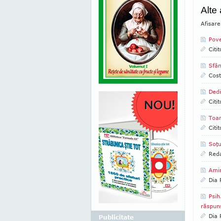
Alte
Afisare
Pove
Citi
Sfân
Cost
Dedi
Citi
Toa
Citi
Soţu
Reda
Amin
Dia
Psih
răspuns
Dia
Publicitate