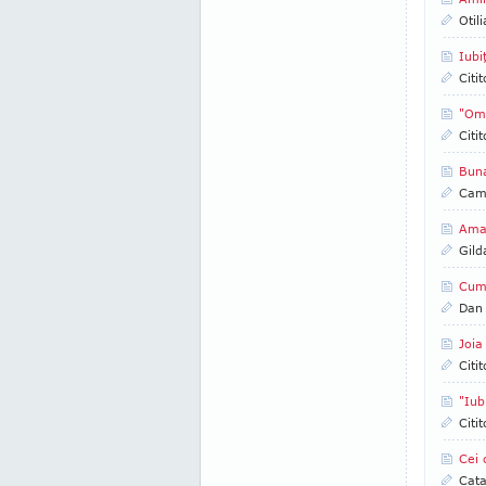
Otil
Iubi
Citi
"Oma
Citi
Bun
Came
Amaz
Gild
Cum 
Dan
Joia
Citi
"Iub
Citi
Cei 
Cata