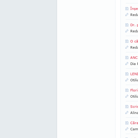
Înşe
Reda
Dr. 
Reda
O că
Reda
ANCH
Dia
LENI
Otil
Flor
Otil
Scri
Alin
Căra
Came