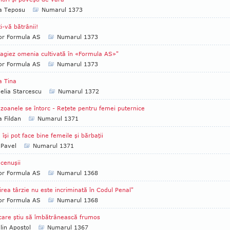
ia Teposu
Numarul 1373
ţi-vă bătrânii!
tor Formula AS
Numarul 1373
giez omenia cultivată în «Formula AS»"
tor Formula AS
Numarul 1373
a Tina
lia Starcescu
Numarul 1372
oanele se întorc - Reţete pentru femei puternice
a Fildan
Numarul 1371
îşi pot face bine femeile şi bărbaţii
 Pavel
Numarul 1371
 cenuşii
tor Formula AS
Numarul 1368
irea târzie nu este incriminată în Codul Penal"
tor Formula AS
Numarul 1368
care ştiu să îmbătrânească frumos
lin Apostol
Numarul 1367