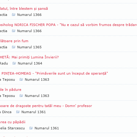
latul, între blestem şi şansă
ctia
Numarul 1366
psiholog NORICA FISCHER POPA - "Nu e cazul să vorbim frumos despre trădar
ctia
Numarul 1366
lătoare prin fum
ctia
Numarul 1365
ETĂ: Mai primiţi Lumina Învierii?
 Radu
Numarul 1364
 PINŢEA-HOMEAG - "Primăverile sunt un început de speranţă"
ia Teposu
Numarul 1363
iile în pădure
ia Teposu
Numarul 1363
soare de dragoste pentru tatăl meu - Domn' profesor
a Dinca
Numarul 1361
rea cu păpădii
lia Starcescu
Numarul 1361