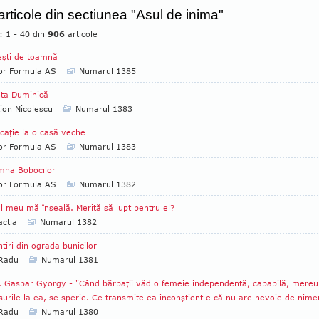
 articole din sectiunea "Asul de inima"
: 1 - 40 din
906
articole
şti de toamnă
tor Formula AS
Numarul 1385
ta Duminică
ion Nicolescu
Numarul 1383
caţie la o casă veche
tor Formula AS
Numarul 1383
mna Bobocilor
tor Formula AS
Numarul 1382
l meu mă înşeală. Merită să lupt pentru el?
ctia
Numarul 1382
tiri din ograda bunicilor
 Radu
Numarul 1381
. Gaspar Gyorgy - "Când bărbaţii văd o femeie independentă, capabilă, mereu
urile la ea, se sperie. Ce transmite ea inconştient e că nu are nevoie de nime
 Radu
Numarul 1380