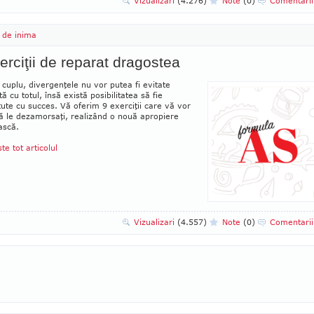
Vizualizari
(4.276)
Note
(0)
Comentari
 de inima
erciţii de reparat dragostea
 cuplu, divergenţele nu vor putea fi evitate
tă cu totul, însă există posibili­tatea să fie
te cu succes. Vă oferim 9 exerciţii care vă vor
ă le dezamorsaţi, realizând o nouă apropiere
ască.
ste tot articolul
Vizualizari
(4.557)
Note
(0)
Comentari