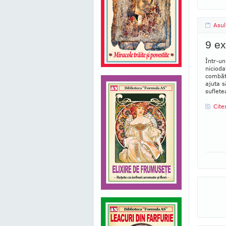
Asul
9 ex
Într-un
nicioda
combătu
ajuta s
suflete
Cite