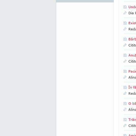
Unde
Dia
Exis
Reda
Bărb
Citi
Anuţ
Citi
Paci
Alin
În f
Reda
O bă
Alin
Trăi
Citi
Amin