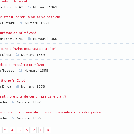
mătate de secol...
tor Formula AS
Numarul 1361
e sfaturi pentru a vă salva căsnicia
a Olteanu
Numarul 1360
urătate de primăvară
tor Formula AS
Numarul 1360
 care a învins moartea de trei ori
a Dinca
Numarul 1359
tele şi mişcările primăverii
ia Teposu
Numarul 1358
lătorie în Egipt
a Dinca
Numarul 1358
imţiţi preţuite de cei printre care trăiţi?
ctia
Numarul 1357
a iubire - Trei povestiri despre întâia întâlnire cu dragostea
ctia
Numarul 1356
3
4
5
6
7
›
»