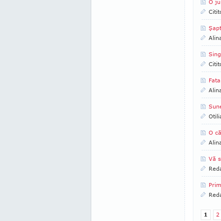
O ju
Citi
Şapt
Alin
Sing
Citi
Fata
Alin
Sune
Otil
O că
Alin
Vă s
Reda
Prim
Reda
1
2