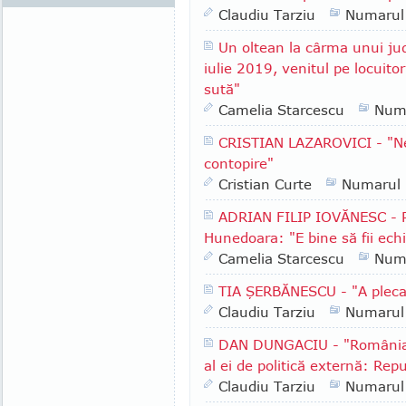
Claudiu Tarziu
Numarul
Un oltean la cârma unui ju
iulie 2019, venitul pe locuito
sută"
Camelia Starcescu
Num
CRISTIAN LAZAROVICI - "Ne
contopire"
Cristian Curte
Numarul
ADRIAN FILIP IOVĂNESC - Pr
Hunedoara: "E bine să fii echil
Camelia Starcescu
Num
TIA ŞERBĂNESCU - "A pleca
Claudiu Tarziu
Numarul
DAN DUNGACIU - "România a
al ei de politică externă: Rep
Claudiu Tarziu
Numarul