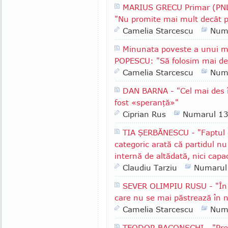
MARIUS GRECU Primar (PNL)
"Nu promite mai mult decât p
Camelia Starcescu
Num
Minunata poveste a unui m
POPESCU: "Să folosim mai des
Camelia Starcescu
Num
DAN BARNA - "Cel mai des î
fost «speranţă»"
Ciprian Rus
Numarul 1
TIA ŞERBĂNESCU - "Faptul c
categoric arată că partidul nu
internă de altădată, nici capa
Claudiu Tarziu
Numarul
SEVER OLIMPIU RUSU - "În R
care nu se mai păstrează în n
Camelia Starcescu
Num
TEODOR BACONSCHI - "Presu