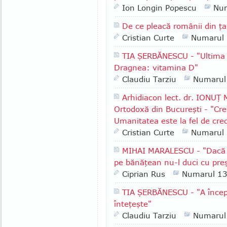
Ion Longin Popescu
Nu
De ce pleacă românii din ţ
Cristian Curte
Numarul
TIA ŞERBĂNESCU - "Ultima i
Dragnea: vitamina D"
Claudiu Tarziu
Numarul
Arhidiacon lect. dr. IONUŢ
Ortodoxă din Bucureşti - "Cre
Umanitatea este la fel de cre
Cristian Curte
Numarul
MIHAI MARALESCU - "Dacă i
pe bănăţean nu-l duci cu pre
Ciprian Rus
Numarul 1
TIA ŞERBĂNESCU - "A începu
înteţeşte"
Claudiu Tarziu
Numarul