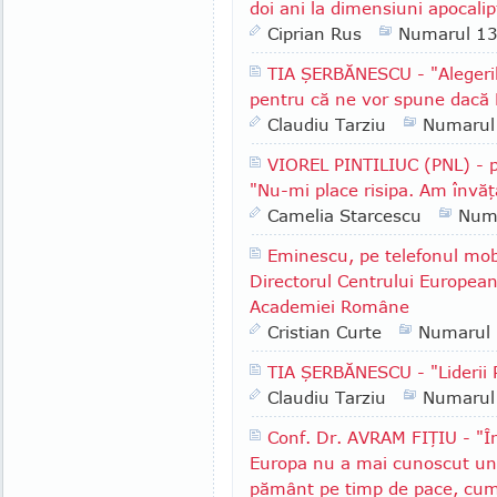
doi ani la dimensiuni apocalip
Ciprian Rus
Numarul 1
TIA ŞERBĂNESCU - "Alegeri
pentru că ne vor spune dacă 
Claudiu Tarziu
Numarul
VIOREL PINTILIUC (PNL) - p
"Nu-mi place risipa. Am învăţ
Camelia Starcescu
Num
Eminescu, pe telefonul mob
Directorul Centrului European
Academiei Române
Cristian Curte
Numarul
TIA ŞERBĂNESCU - "Lideri
Claudiu Tarziu
Numarul
Conf. Dr. AVRAM FIŢIU - "În
Europa nu a mai cunoscut un 
pământ pe timp de pace, cum