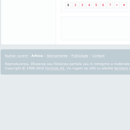
1
2
3
4
5
6
7
›
»
Numar curent
|
Arhiva
|
Abonamente
|
Publicitate
|
Contact
Reproducerea, difuzarea sau folosirea partiala sau in intregime a materialel
Copyright © 1998-2016
Formula AS
. Va rugam sa cititi cu atentie
termenii s