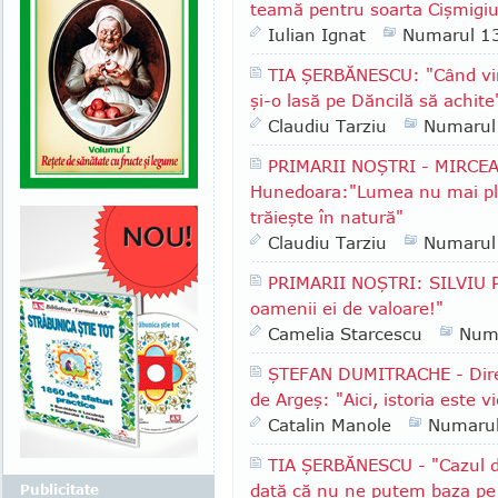
teamă pentru soarta Cişmigiu
Iulian Ignat
Numarul 1
TIA ŞERBĂNESCU: "Când vin
şi-o lasă pe Dăncilă să achite
Claudiu Tarziu
Numarul
PRIMARII NOŞTRI - MIRCEA
Hunedoara:"Lumea nu mai plea
trăieşte în natură"
Claudiu Tarziu
Numarul
PRIMARII NOŞTRI: SILVIU P
oamenii ei de valoare!"
Camelia Starcescu
Num
ŞTEFAN DUMITRACHE - Direc
de Argeş: "Aici, istoria este vi
Catalin Manole
Numaru
TIA ŞERBĂNESCU - "Cazul d
dată că nu ne putem baza pe in
Publicitate