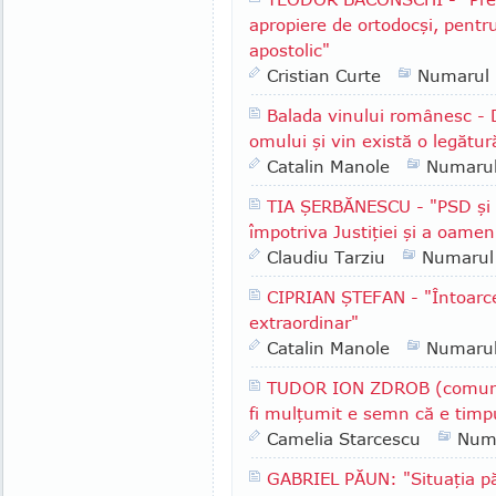
apropiere de ortodocşi, pentr
apostolic"
Cristian Curte
Numarul
Balada vinului românesc - 
omului şi vin există o legătur
Catalin Manole
Numaru
TIA ŞERBĂNESCU - "PSD şi A
împotriva Justiţiei şi a oameni
Claudiu Tarziu
Numarul
CIPRIAN ŞTEFAN - "Întoarce
extraordinar"
Catalin Manole
Numaru
TUDOR ION ZDROB (comuna 
fi mulţumit e semn că e timpu
Camelia Starcescu
Num
GABRIEL PĂUN: "Situaţia păd