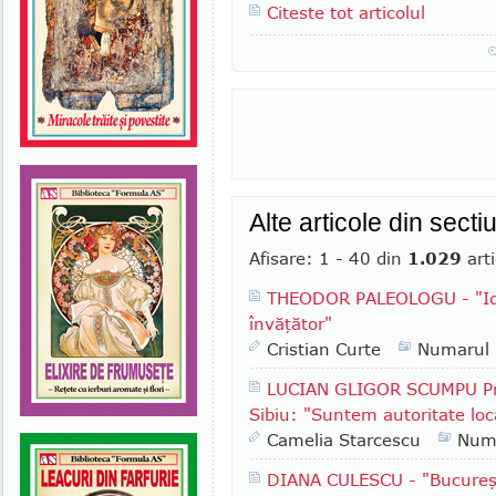
Citeste tot articolul
Alte articole din sect
Afisare: 1 - 40 din
1.029
arti
THEODOR PALEOLOGU - "Ide
învăţător"
Cristian Curte
Numarul
LUCIAN GLIGOR SCUMPU Pri
Sibiu: "Suntem autoritate lo
Camelia Starcescu
Num
DIANA CULESCU - "Bucureşt