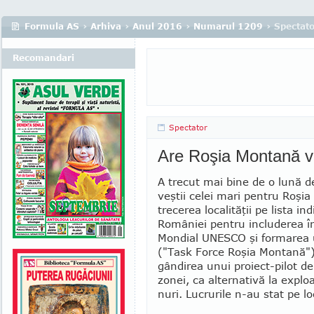
Formula AS
›
Arhiva
›
Anul 2016
›
Numarul 1209
› Spectat
Recomandari
Spectator
Are Roşia Montană vi
A trecut mai bine de o lună d
veştii celei mari pentru Roşi
trecerea localităţii pe lista in
României pentru includerea î
Mondial UNESCO şi formarea 
("Task Force Ro­şia Montană"
gândirea unui proiect-pilot de
zonei, ca alternativă la explo
nuri. Lucrurile n-au stat pe lo