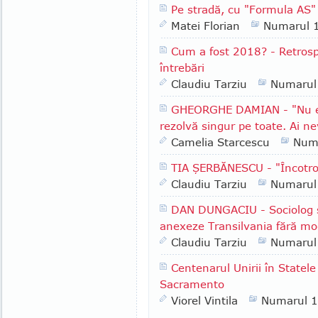
Pe stradă, cu "Formula AS" 
Matei Florian
Numarul 
Cum a fost 2018? - Retrospe
întrebări
Claudiu Tarziu
Numarul
GHEORGHE DAMIAN - "Nu e l
rezolvă singur pe toate. Ai ne
Camelia Starcescu
Num
TIA ŞERBĂNESCU - "Încotr
Claudiu Tarziu
Numarul
DAN DUNGACIU - Sociolog şi 
anexeze Transilvania fără mod
Claudiu Tarziu
Numarul
Centenarul Unirii în Statele
Sacramento
Viorel Vintila
Numarul 