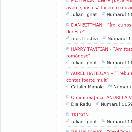
MATTHIAS LANGE (Rezident 
avem şansa să facem o muzic
Iulian Ignat
Numarul 1
DAN BITTMAN - "Îmi cunosc p
doreşte"
Ines Hristea
Numarul 1
HARRY TAVITIAN - "Am fost 
românesc"
Iulian Ignat
Numarul 1
AUREL HAŢIEGAN - "Trebuie
contat foarte mult"
Catalin Manole
Numaru
O dimineaţă cu ANDREEA V
Dia Radu
Numarul 115
TRIGON
Iulian Ignat
Numarul 1