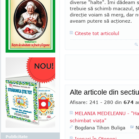
diverse "halte". Îmi dădeam 
trebuie să schimb macazul, ş
direcţie voiam să merg, dar 
aveam putere să acţionez.
Citeste tot articolul
Alte articole din sect
Afisare: 241 - 280 din
674
ar
MELANIA MEDELEANU - "Haba
schimbat viaţa"
Bogdana Tihon Buliga
N
Publicitate
Iconari în Otopeni