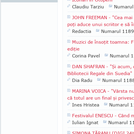
Claudiu Tarziu
Numarul
JOHN FREEMAN - "Cea mai în
poţi aduce unui scriitor e să îi
Redactia
Numarul 1189
Muzici de însoţit toamna: F
ediţie
Corina Pavel
Numarul 
DAN SHAFRAN - "Şi acum, d
Bibliotecii Regale din Suedia"
Dia Radu
Numarul 118
MARINA VOICA - "Vârsta nu 
că totul are un final şi prives
Ines Hristea
Numarul 1
Festivalul ENESCU - Când 
Iulian Ignat
Numarul 1
SIMONA ŢĂRANU (DIGI 24HD)