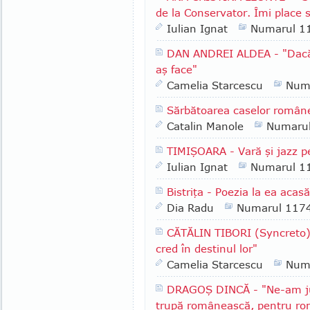
de la Conservator. Îmi place 
Iulian Ignat
Numarul 1
DAN ANDREI ALDEA - "Dacă 
aş face"
Camelia Starcescu
Num
Sărbătoarea caselor române
Catalin Manole
Numaru
TIMIŞOARA - Vară şi jazz p
Iulian Ignat
Numarul 1
Bistriţa - Poezia la ea acasă
Dia Radu
Numarul 117
CĂTĂLIN TIBORI (Syncreto) 
cred în destinul lor"
Camelia Starcescu
Num
DRAGOŞ DINCĂ - "Ne-am jur
trupă românească, pentru ro