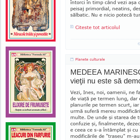
întorci în timp când vezi aşa 
peisaj primordial, neatins, de
sălbatic. Nu e nicio potecă tur
Citeste tot articolul
Planete culturale
MEDEEA MARINESCU 
vieţii nu este să demon
Vezi, Ines, noi, oamenii, ne 
de viaţă pe termen lung, dar 
planurile pe termen scurt, iar
urmă suferă mereu mo­dificări
multe. De unde şi starea de t
confuzie şi, finalmente, dezec
e ceea ce s-a întâmplat şi cu
modificările de "traseu" m-au