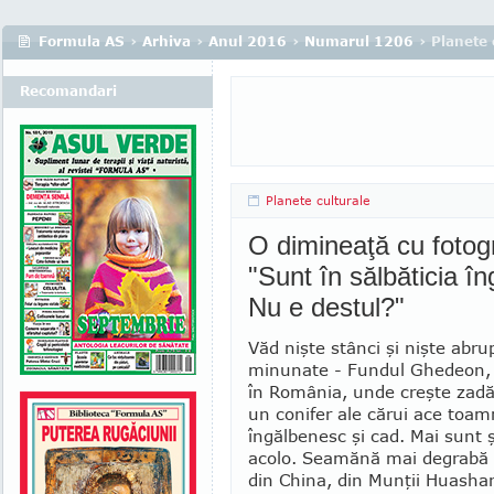
Formula AS
›
Arhiva
›
Anul 2016
›
Numarul 1206
› Planete 
Recomandari
Planete culturale
O dimineaţă cu foto
"Sunt în sălbăticia în
Nu e destul?"
Văd nişte stânci şi nişte abru
minunate - Fundul Ghedeon, 
în România, unde creş­te zadă
un conifer ale cărui ace toam
îngălbenesc şi cad. Mai sunt ş
acolo. Seamănă mai degrabă 
din China, din Munţii Huashan