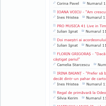
Corina Pavel
Numarul 
IOANA VOICU - "Am crescut 
Ines Hristea
Numarul 1
PRO MUSICA 41 Live in Tim
Iulian Ignat
Numarul 1
Doi maeştri ai acordeonului
Iulian Ignat
Numarul 1
FLORIN GRIGORAŞ - "Dacă po
câştigat pariul"
Camelia Starcescu
Num
IRINA BAIANŢ - "Prefer să b
decât dintr-un pahar de cart
Ines Hristea
Numarul 1
Regal de primăvară la Ode
Silvia Kerim
Numarul 1