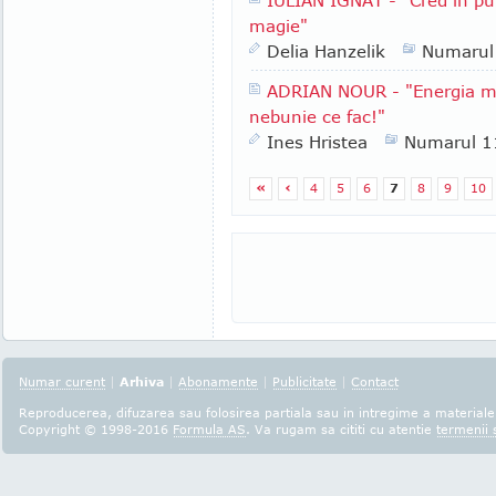
IULIAN IGNAT - "Cred în pute
magie"
Delia Hanzelik
Numarul
ADRIAN NOUR - "Energia mea
nebunie ce fac!"
Ines Hristea
Numarul 1
«
‹
4
5
6
7
8
9
10
Numar curent
|
Arhiva
|
Abonamente
|
Publicitate
|
Contact
Reproducerea, difuzarea sau folosirea partiala sau in intregime a materialel
Copyright © 1998-2016
Formula AS
. Va rugam sa cititi cu atentie
termenii s