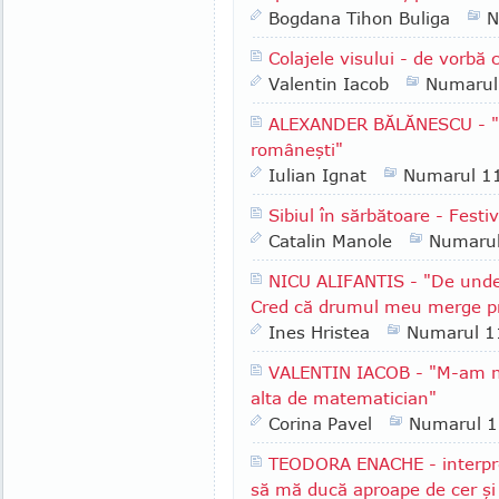
Bogdana Tihon Buliga
N
Colajele visului - de vorbă
Valentin Iacob
Numarul
ALEXANDER BĂLĂNESCU - "Îm
româneşti"
Iulian Ignat
Numarul 1
Sibiul în sărbătoare - Festi
Catalin Manole
Numaru
NICU ALIFANTIS - "De unde 
Cred că drumul meu merge pr
Ines Hristea
Numarul 1
VALENTIN IACOB - "M-am nă
alta de matematician"
Corina Pavel
Numarul 
TEODORA ENACHE - interpre
să mă ducă aproape de cer şi 