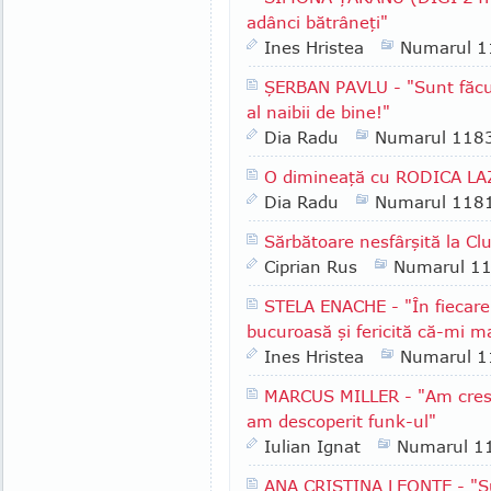
adânci bătrâneţi"
Ines Hristea
Numarul 1
ŞERBAN PAVLU - "Sunt făcu
al naibii de bine!"
Dia Radu
Numarul 118
O dimineaţă cu RODICA L
Dia Radu
Numarul 118
Sărbătoare nesfârşită la Clu
Ciprian Rus
Numarul 1
STELA ENACHE - "În fiecare
bucuroasă şi fericită că-mi m
Ines Hristea
Numarul 1
MARCUS MILLER - "Am cres
am descoperit funk-ul"
Iulian Ignat
Numarul 1
ANA CRISTINA LEONTE - "Sun