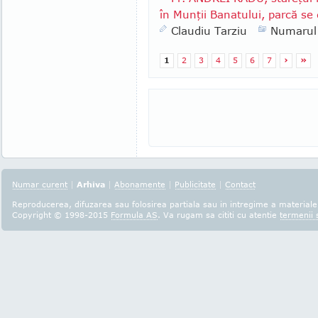
în Munţii Banatului, parcă se 
Claudiu Tarziu
Numarul
1
2
3
4
5
6
7
›
»
Numar curent
|
Arhiva
|
Abonamente
|
Publicitate
|
Contact
Reproducerea, difuzarea sau folosirea partiala sau in intregime a materialel
Copyright © 1998-2015
Formula AS
. Va rugam sa cititi cu atentie
termenii s