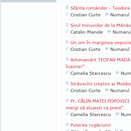
Sfânta românilor - Teodora 
Cristian Curte
Numarul
Şirul minunilor de la Mânăs
Catalin Manole
Numaru
Un om în marginea veşnici
Cristian Curte
Numarul
Arhimandrit TEOFAN MADA -
înainte!"
Camelia Starcescu
Num
Străvechii creştini ai Moldo
Cristian Curte
Numarul
Pr. CĂLIN MATEI POPOVICI -
mergi să slujeşti ca preot"
Camelia Starcescu
Num
Puterea rugăciunii