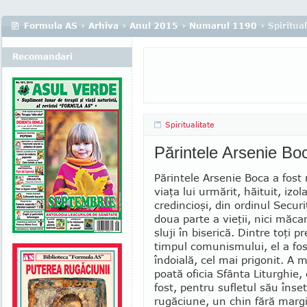
Formula AS
›
Arhiva
›
Anul 2015
›
Numarul 1190
› Spiritual
Recomandari
Spiritualitate
Părintele Arsenie Boc
Părintele Arse­nie Boca a fost
viaţa lui urmărit, hăituit, izo­l
credincioşi, din ordinul Securit
doua parte a vieţii, nici măca
sluji în biserică. Dintre toţi pre
timpul comunismului, el a fos
îndoială, cel mai prigonit. A m
poată oficia Sfânta Li­tur­ghie,
fost, pentru sufletul său înse
rugăciune, un chin fără margin