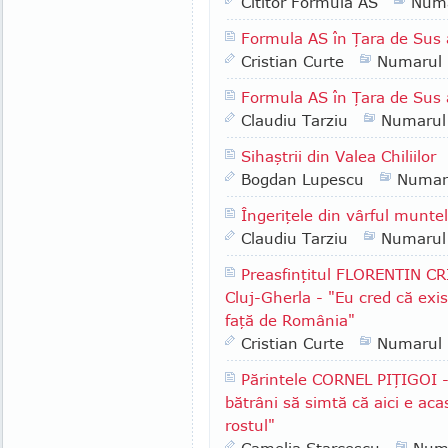
Cititor Formula AS
Numa
Formula AS în Ţara de Sus 
Cristian Curte
Numarul
Formula AS în Ţara de Sus 
Claudiu Tarziu
Numarul
Sihaştrii din Valea Chiliilor
Bogdan Lupescu
Numar
Îngeriţele din vârful munte
Claudiu Tarziu
Numarul
Preasfinţitul FLORENTIN CR
Cluj-Gherla - "Eu cred că exis
faţă de România"
Cristian Curte
Numarul
Părintele CORNEL PIŢIGOI -
bătrâni să simtă că aici e ac
rostul"