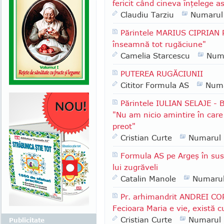
fericit când cineva înţelege a
Claudiu Tarziu
Numarul
Părintele MARIUS CIPRIAN 
înseamnă tot rugăciune"
Camelia Starcescu
Num
PUTEREA RUGĂCIUNII
Cititor Formula AS
Numa
Părintele IULIAN SELAJE - B
"Nu am nicio amintire în care 
preot"
Cristian Curte
Numarul
Formula AS pe Argeş în sus:
lui zugrăveli
Catalin Manole
Numaru
Pr. arhimandrit ANDREI COR
Fecioara Maria e vie, există 
Cristian Curte
Numarul
Publicitate