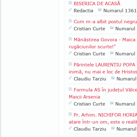
BISERICA DE ACASĂ
Redactia
Numarul 1361
Cum m-a albit postul negr
Cristian Curte
Numarul
Mânăstirea Govora - Maica
rugăciunilor scurte!"
Cristian Curte
Numarul
Părintele LAURENŢIU POPA -
inimă, nu mai e loc de Hristo
Claudiu Tarziu
Numarul
Formula AS în judeţul Vâlcea
Maicii Arsenia
Cristian Curte
Numarul
Pr. Arhim. NICHIFOR HORIA 
atare într-un om, este o reali
Claudiu Tarziu
Numarul