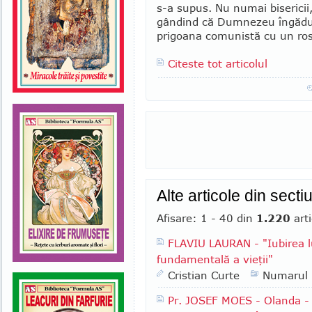
s-a supus. Nu numai bisericii, 
gân­dind că Dumnezeu îngădu
prigoana comunistă cu un ros
Citeste tot articolul
Alte articole din secti
Afisare: 1 - 40 din
1.220
arti
FLAVIU LAURAN - "Iubirea l
fundamentală a vieţii"
Cristian Curte
Numarul
Pr. JOSEF MOES - Olanda - "