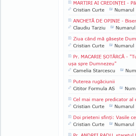
MARTIRI AI CREDINŢEI - P
Cristian Curte
Numarul
ANCHETĂ DE OPINIE - Biser
Claudiu Tarziu
Numarul
Ziua când mă găseşte Du
Cristian Curte
Numarul
Pr. MACARIE ŞOTÂRCĂ - "Tu a
uşa spre Dumnezeu"
Camelia Starcescu
Num
Puterea rugăciunii
Cititor Formula AS
Numa
Cel mai mare predicator al
Cristian Curte
Numarul
Doi prieteni sfinţi: Vasile c
Cristian Curte
Numarul
Pr. ANDREI RADU, stareţul 