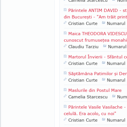
Camelia Starcescu
Num
Părintele ANTIM DAVID - st
din Bucureşti - "Am trăit print
Cristian Curte
Numarul
Maica THEODORA VIDESCU -
cunoscut frumuseţea monahis
Claudiu Tarziu
Numarul
Martorul Învierii - Sfântul
Cristian Curte
Numarul
Săptămâna Patimilor şi Den
Cristian Curte
Numarul
Maslurile din Postul Mare
Camelia Starcescu
Num
Părintele Vasile Vasilache -
celulă. Era acolo, cu noi"
Cristian Curte
Numarul