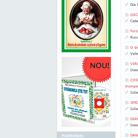
Dia
OSC
Cata
Forz
Rux
O di
Vale
VIRG
Ines
COST
trompe
Iuli
JIMI
Iuli
DIAN
Ines
DAN 
Publicitate