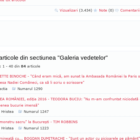
Vizualizari
(3.434)
Note
(0)
Comentari
 articole din sectiunea "Galeria vedetelor"
: 1 - 40 din
84
articole
ETTE BINOCHE - "Când eram mică, am sunat la Ambasada României la Paris 
esa Nadiei Comăneci, ca să îi scriu o scrisoare"
ctia
Numarul 1290
EA ROMÂNIEI, ediţia 2016 - TEODORA BUCIU: "Nu m-am confruntat niciodată 
enea bucurie imensă"
 Hristea
Numarul 1247
monstru sacru" la Bucureşti - TIM ROBBINS
 Hristea
Numarul 1223
mineaţă cu... BOGDAN DUMITRACHE - "Sunt un actor cu picioarele pe pământ"