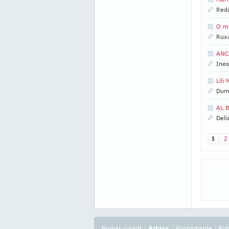
Reda
O ma
Rux
ANCA
Ines
Lili
Dumi
AL B
Deli
1
2
Numar curent
|
Arhiva
|
Abonamente
|
Pub