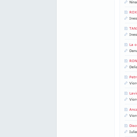
Nin
ROXA
Ines
TANI
Ines
La o
Dan
RONA
Deli
Petr
Vior
Lavi
Vior
Anca
Vior
Disc
Iuli