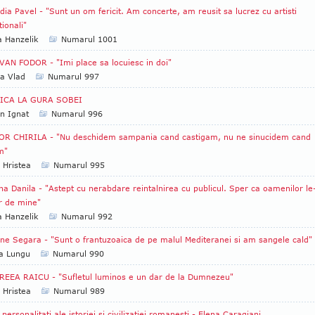
dia Pavel - "Sunt un om fericit. Am concerte, am reusit sa lucrez cu artisti
tionali"
a Hanzelik
Numarul 1001
AN FODOR - "Imi place sa locuiesc in doi"
a Vlad
Numarul 997
ICA LA GURA SOBEI
an Ignat
Numarul 996
OR CHIRILA - "Nu deschidem sampania cand castigam, nu ne sinucidem cand
m"
 Hristea
Numarul 995
na Danila - "Astept cu nerabdare reintalnirea cu publicul. Sper ca oamenilor le
r de mine"
a Hanzelik
Numarul 992
ne Segara - "Sunt o frantuzoaica de pe malul Mediteranei si am sangele cald"
a Lungu
Numarul 990
EEA RAICU - "Sufletul luminos e un dar de la Dumnezeu"
 Hristea
Numarul 989
 personalitati ale istoriei si civilizatiei romanesti - Elena Caragiani