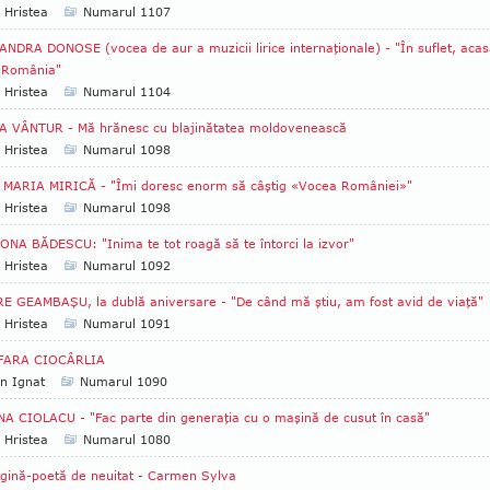
 Hristea
Numarul 1107
NDRA DONOSE (vocea de aur a muzicii lirice internaţionale) - "În suflet, aca
n România"
 Hristea
Numarul 1104
A VÂNTUR - Mă hrănesc cu blajinătatea moldovenească
 Hristea
Numarul 1098
 MARIA MIRICĂ - "Îmi doresc enorm să câştig «Vocea României»"
 Hristea
Numarul 1098
NA BĂDESCU: "Inima te tot roagă să te întorci la izvor"
 Hristea
Numarul 1092
E GEAMBAŞU, la dublă aniversare - "De când mă ştiu, am fost avid de viaţă"
 Hristea
Numarul 1091
FARA CIOCÂRLIA
an Ignat
Numarul 1090
A CIOLACU - "Fac parte din generaţia cu o maşină de cusut în casă"
 Hristea
Numarul 1080
gină-poetă de neuitat - Carmen Sylva