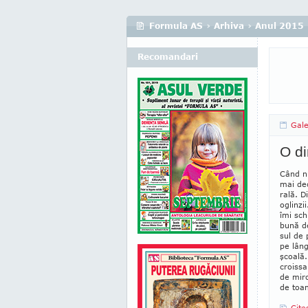
Formula AS
›
Arhiva
›
Anul 2015
Recomandari
Gale
O d
Când nu
mai de
ra­lă. 
oglinzi
îmi sch
bună de
sul de 
pe lâng
şcoală.
croissa
de miro
de toa
Cite