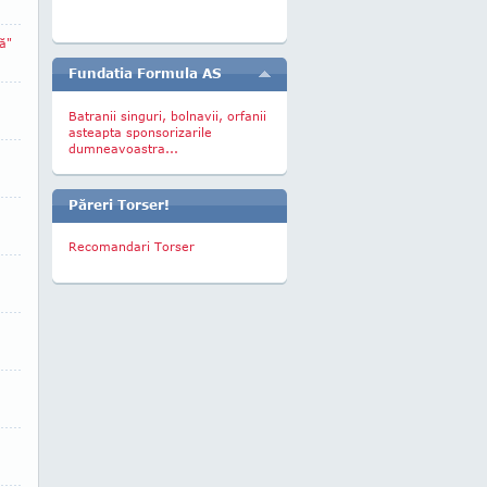
ă"
Fundatia Formula AS
Batranii singuri, bolnavii, orfanii
asteapta sponsorizarile
dumneavoastra...
Păreri Torser!
Recomandari Torser