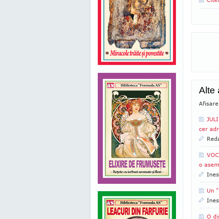
Alte
Afisare
JULI
cer adr
Reda
VOC
o asem
Ines
Un "
Ines
O di