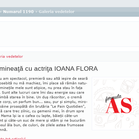
›
Numarul 1190
› Galeria vedetelor
ria vedetelor
imineaţă cu actriţa IOANA FLORA
 am spec­tacol, premieră sau altă ieşire de seară
o­sebită nu mă machiez, îmi place să rămân natu­
Dimineţile mele sunt atipice, nu prea stau în fa­ţa
i. Sunt alte lu­cruri care îmi dau energie sau care
imbă sta­rea în bine. Un duş răco­ritor, o cremă
 corp, un parfum bun... sau, pur şi simplu, miro­
pâine proaspătă din brutăria "Le Pain Quoti­dien",
ă care trec zilnic, cu gemenii mei, în drum spre
 Mama îşi ia o cafea cu lapte, bă­ieţii câte-un
nt şi câte-un suc de mere şi stăm şi ne bucurăm
sul ăla bun, de culori, de zilele astea frumoase
mnă.
ste tot articolul