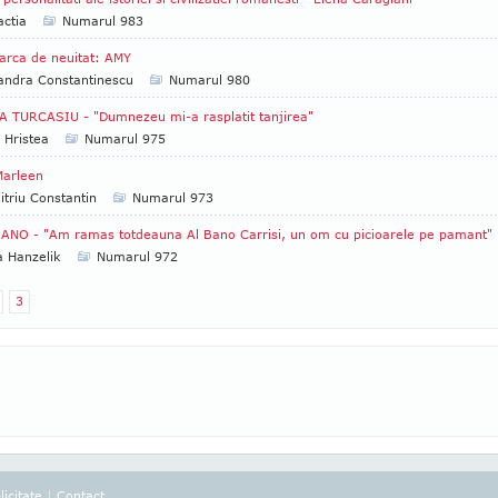
ctia
Numarul 983
rca de neuitat: AMY
andra Constantinescu
Numarul 980
 TURCASIU - "Dumnezeu mi-a rasplatit tanjirea"
 Hristea
Numarul 975
 Marleen
triu Constantin
Numarul 973
ANO - "Am ramas totdeauna Al Bano Carrisi, un om cu picioarele pe pamant"
a Hanzelik
Numarul 972
3
licitate
|
Contact