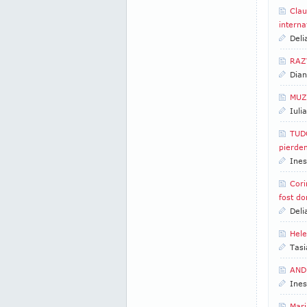
Clau
interna
Deli
RAZV
Dian
MUZ
Iuli
TUD
pierde
Ines
Cori
fost do
Deli
Hele
Tasi
ANDR
Ines
Mari