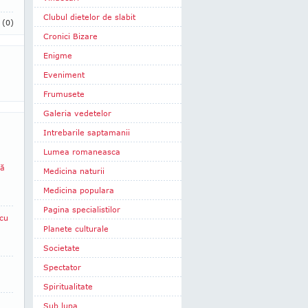
Clubul dietelor de slabit
i
(0)
Cronici Bizare
Enigme
Eveniment
Frumusete
Galeria vedetelor
Intrebarile saptamanii
Lumea romaneasca
să
Medicina naturii
Medicina populara
Pagina specialistilor
cu
Planete culturale
Societate
Spectator
Spiritualitate
Sub lupa