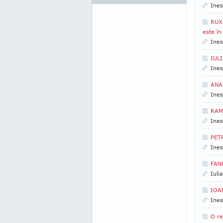
Ines
RUXA
este î
Ines
IULI
Ines
ANA
Ines
RAMO
Ines
PETR
Ines
FAN
Iuli
IOAN
Ines
O re