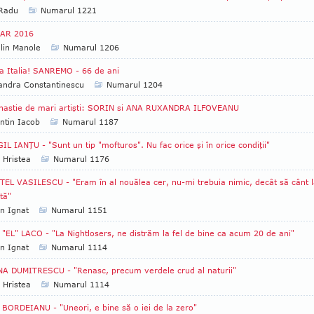
 Radu
Numarul 1221
AR 2016
lin Manole
Numarul 1206
a Italia! SANREMO - 66 de ani
andra Constantinescu
Numarul 1204
nastie de mari artişti: SORIN si ANA RUXANDRA ILFOVEANU
ntin Iacob
Numarul 1187
IL IANŢU - "Sunt un tip "mofturos". Nu fac orice şi în orice condiţii"
 Hristea
Numarul 1176
EL VASILESCU - "Eram în al nouălea cer, nu-mi trebuia nimic, decât să cânt 
tă"
an Ignat
Numarul 1151
 "EL" LACO - "La Nightlosers, ne distrăm la fel de bine ca acum 20 de ani"
an Ignat
Numarul 1114
A DUMITRESCU - "Renasc, precum verdele crud al naturii"
 Hristea
Numarul 1114
BORDEIANU - "Uneori, e bine să o iei de la zero"