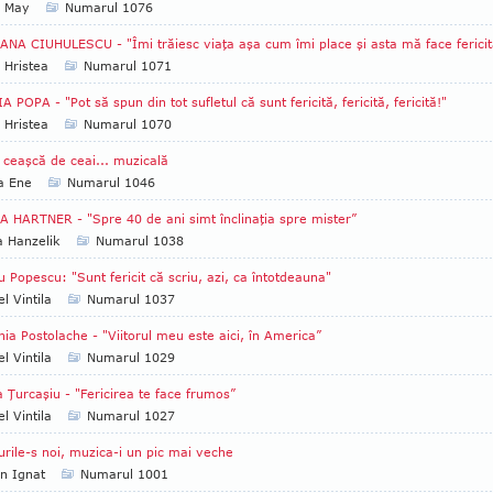
a May
Numarul 1076
NA CIUHULESCU - "Îmi trăiesc viaţa aşa cum îmi place şi asta mă face fericit
 Hristea
Numarul 1071
A POPA - "Pot să spun din tot sufletul că sunt fericită, fericită, fericită!"
 Hristea
Numarul 1070
 ceaşcă de ceai... muzicală
a Ene
Numarul 1046
 HARTNER - "Spre 40 de ani simt înclinaţia spre mister”
a Hanzelik
Numarul 1038
u Popescu: "Sunt fericit că scriu, azi, ca întotdeauna"
el Vintila
Numarul 1037
nia Postolache - "Viitorul meu este aici, în America”
el Vintila
Numarul 1029
 Ţurcaşiu - "Fericirea te face frumos”
el Vintila
Numarul 1027
urile-s noi, muzica-i un pic mai veche
an Ignat
Numarul 1001