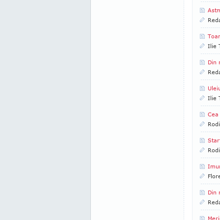
Astm
Reda
Toa
Ilie
Din 
Reda
Ulei
Ilie
Cea 
Rod
Star
Rod
Imu
Flor
Din 
Reda
Meri