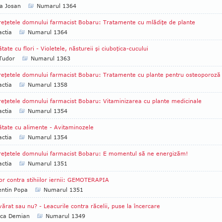
a Josan
Numarul 1364
reţetele domnului farmacist Bobaru: Tratamente cu mlădiţe de plante
ctia
Numarul 1364
tate cu flori - Violetele, năstureii şi ciuboţica-cucului
 Tudor
Numarul 1363
reţetele domnului farmacist Bobaru: Tratamente cu plante pentru osteoporoză
ctia
Numarul 1358
reţetele domnului farmacist Bobaru: Vitaminizarea cu plante medicinale
ctia
Numarul 1354
tate cu alimente - Avitaminozele
ctia
Numarul 1354
reţetele domnului farmacist Bobaru: E momentul să ne energizăm!
ctia
Numarul 1351
or contra stihiilor iernii: GEMOTERAPIA
entin Popa
Numarul 1351
ărat sau nu? - Leacurile contra răcelii, puse la încercare
ica Demian
Numarul 1349