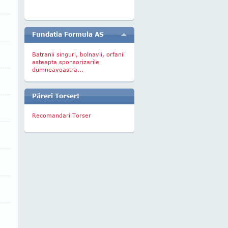
Fundatia Formula AS
Batranii singuri, bolnavii, orfanii
asteapta sponsorizarile
dumneavoastra...
Păreri Torser!
Recomandari Torser