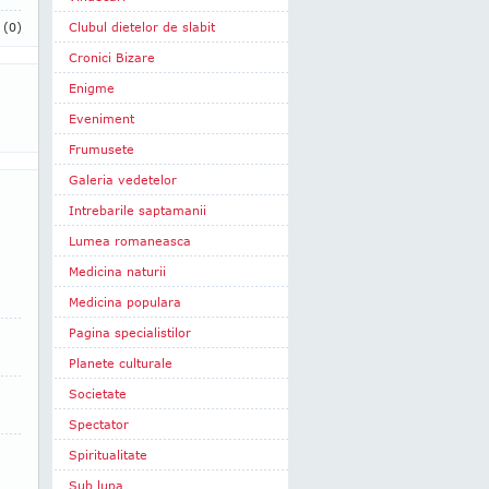
i
(0)
Clubul dietelor de slabit
Cronici Bizare
Enigme
Eveniment
Frumusete
Galeria vedetelor
Intrebarile saptamanii
Lumea romaneasca
Medicina naturii
Medicina populara
Pagina specialistilor
Planete culturale
Societate
Spectator
Spiritualitate
Sub lupa