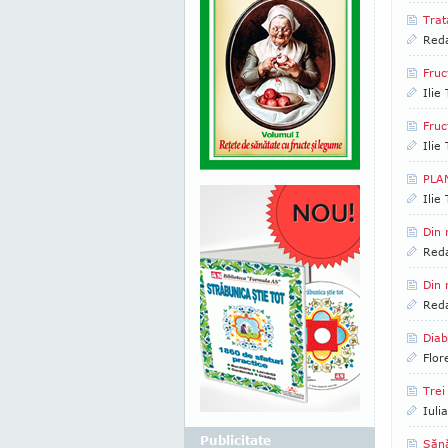
Trat
Reda
Fruc
Ilie
Fruc
Ilie
PLAN
Ilie
Din 
Reda
Din 
Reda
Diab
Flor
Trei
Iuli
Publicitate
Sănă