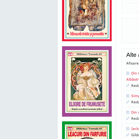
Alte 
Afisare
Din 
Albăstr
Reda
Simp
Reda
Din 
Reda
Ierb
Gild