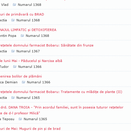
a Vlad
Numarul 1368
uri de primăvară cu BRAD
ctia
Numarul 1368
NAJUL LIMFATIC şi DETOXIFIEREA
entin Popa
Numarul 1368
reţetele domnului farmacist Bobaru: Sănătate din frunze
ctia
Numarul 1367
ile lunii Mai - Păducelul şi Narcisa albă
 Tudor
Numarul 1366
enirea bolilor de plămâni
ica Demian
Numarul 1366
reţetele domnului farmacist Bobaru: Tratamente cu mlădiţe de plante (II)
ctia
Numarul 1365
 drd. DANA TROIA - "Prin acordul familiei, sunt în posesia tuturor reţetelor
te de d-l profesor Milică"
ia Teposu
Numarul 1365
uri de Mai: Mugurii de pin şi de brad