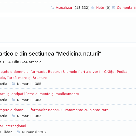
Vizualizari
(13.332)
Note
(0)
Comentari
articole din sectiunea "Medicina naturii"
: 1 - 40 din
624
articole
reţetele domnului farmacist Bobaru: Ultimele flori ale verii - Crăiţe, Podbal,
ele, Iarbă-mare şi Brusture
ctia
Numarul 1385
atii şi antipatii între alimente şi medicamente
ctia
Numarul 1383
reţetele domnului farmacist Bobaru: Tratamente cu plante rare
ctia
Numarul 1383
ar internaţional
a Fildan
Numarul 1382