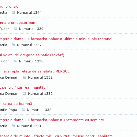
ul bronşic
ctia
Numarul 1344
mna e un doctor bun
 Tudor
Numarul 1339
reţetele domnului farmacist Bobaru: Ultimele minuni ale toamnei
ctia
Numarul 1337
ul volatil de oregano sălbatic (sovârf)
 Tudor
Numarul 1336
mai simplă reţetă de sănătate: MERSUL
ica Demian
Numarul 1332
t pentru întărirea imunităţii!
ica Demian
Numarul 1332
nizarea de toamnă
entin Popa
Numarul 1332
reţetele domnului farmacist Bobaru: Tratamente cu seminţe
ctia
Numarul 1331
şoarele de munte - fructe mici, cu virtuţi imense pentru sănătate