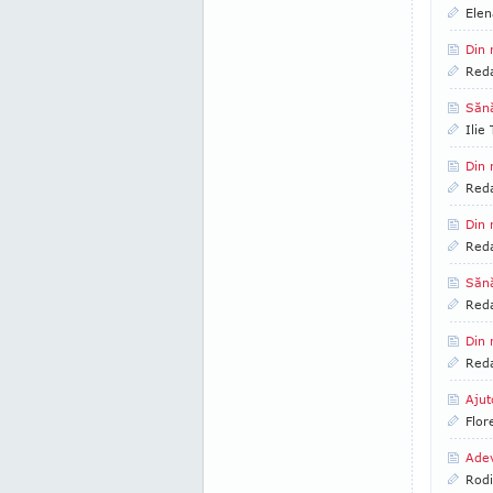
Elen
Din 
Reda
Sănă
Ilie
Din 
Reda
Din 
Reda
Sănă
Reda
Din 
Reda
Ajut
Flor
Adev
Rod