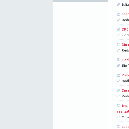
Iuli
Leac
Reda
DRE
Flor
Din 
Reda
Flor
Ilie
Prev
Rod
Din 
Reda
Ing.
realiza
Otil
Leac