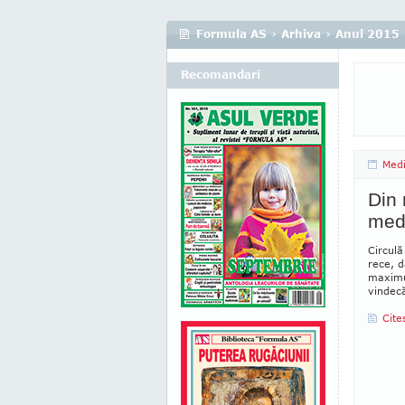
Formula AS
›
Arhiva
›
Anul 2015
Recomandari
Medi
Din 
medi
Circulă
rece, d
ma­xim
vindecă
Cite