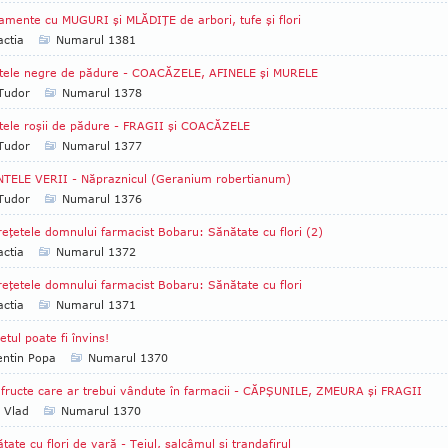
amente cu MUGURI şi MLĂDIŢE de arbori, tufe şi flori
ctia
Numarul 1381
tele negre de pădure - COACĂZELE, AFINELE şi MURELE
 Tudor
Numarul 1378
tele roşii de pădure - FRAGII şi COACĂZELE
 Tudor
Numarul 1377
TELE VERII - Năpraznicul (Geranium ro­ber­tianum)
 Tudor
Numarul 1376
reţetele domnului farmacist Bobaru: Sănătate cu flori (2)
ctia
Numarul 1372
reţetele domnului farmacist Bobaru: Sănătate cu flori
ctia
Numarul 1371
etul poate fi învins!
entin Popa
Numarul 1370
 fructe care ar trebui vândute în farmacii - CĂPŞUNILE, ZMEURA şi FRAGII
a Vlad
Numarul 1370
tate cu flori de vară - Teiul, salcâmul şi trandafirul