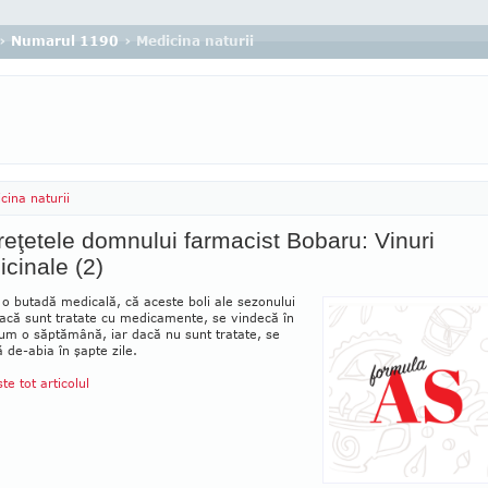
›
Numarul 1190
› Medicina naturii
cina naturii
reţetele domnului farmacist Bobaru: Vinuri
cinale (2)
 o butadă medicală, că aceste boli ale sezonului
acă sunt tratate cu me­di­camente, se vindecă în
um o săptămână, iar dacă nu sunt tratate, se
 de-abia în şapte zile.
ste tot articolul