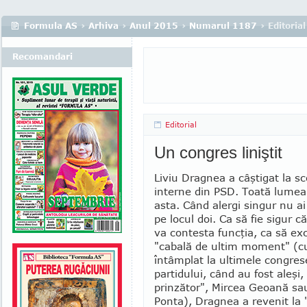
Formula AS
›
Arhiva
›
Anul 2015
›
Numarul 1187
› Editorial
Recomandari
Editorial
Un congres liniştit
Liviu Dragnea a câştigat la sc
interne din PSD. Toată lumea
asta. Când alergi singur nu ai
pe locul doi. Ca să fie sigur c
va contesta funcţia, ca să exc
"cabală de ultim moment" (c
întâmplat la ul­ti­mele congres
partidului, când au fost aleşi,
prinzător", Mircea Geoană sau
Ponta), Dragnea a revenit la "