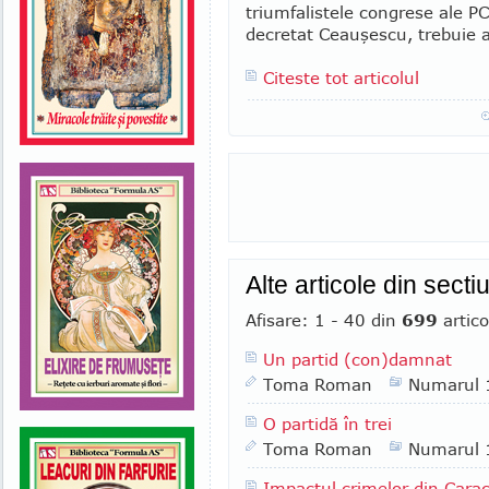
tri­um­fa­listele congrese ale P
decretat Ceauşescu, trebuie a
Citeste tot articolul
Alte articole din secti
Afisare: 1 - 40 din
699
artico
Un partid (con)damnat
Toma Roman
Numarul 
O partidă în trei
Toma Roman
Numarul 
Impactul crimelor din Carac