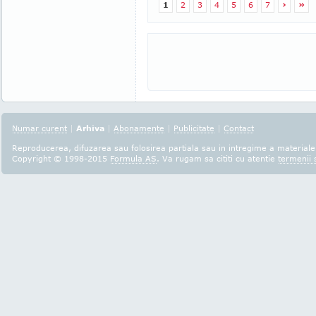
1
2
3
4
5
6
7
›
»
Numar curent
|
Arhiva
|
Abonamente
|
Publicitate
|
Contact
Reproducerea, difuzarea sau folosirea partiala sau in intregime a materialel
Copyright © 1998-2015
Formula AS
. Va rugam sa cititi cu atentie
termenii s