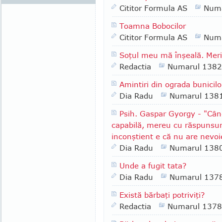
Cititor Formula AS
Numa
Toamna Bobocilor
Cititor Formula AS
Numa
Soţul meu mă înşeală. Merit
Redactia
Numarul 1382
Amintiri din ograda bunicilo
Dia Radu
Numarul 138
Psih. Gaspar Gyorgy - "Cân
capabilă, mereu cu răspunsuri
inconştient e că nu are nevo
Dia Radu
Numarul 138
Unde a fugit tata?
Dia Radu
Numarul 137
Există bărbaţi potriviţi?
Redactia
Numarul 1378