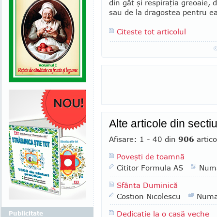
din gât şi respiraţia greoaie, 
sau de la dragostea pentru ea
Citeste tot articolul
Alte articole din sect
Afisare: 1 - 40 din
906
artico
Poveşti de toamnă
Cititor Formula AS
Numa
Sfânta Duminică
Costion Nicolescu
Numa
Dedicaţie la o casă veche
Publicitate