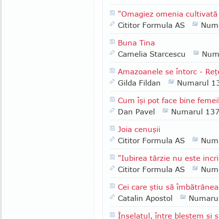
"Omagiez omenia cultivată
Cititor Formula AS
Numa
Buna Tina
Camelia Starcescu
Num
Amazoanele se întorc - Reţ
Gilda Fildan
Numarul 1
Cum îşi pot face bine femeil
Dan Pavel
Numarul 13
Joia cenuşii
Cititor Formula AS
Numa
"Iubirea târzie nu este inc
Cititor Formula AS
Numa
Cei care ştiu să îmbătrâne
Catalin Apostol
Numaru
Înşelatul, între blestem şi 