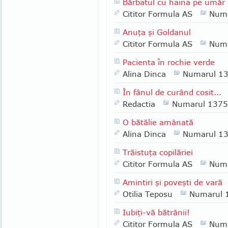
Bărbatul cu haina pe umăr
Cititor Formula AS
Numa
Anuţa şi Goldanul
Cititor Formula AS
Numa
Pacienta în rochie verde
Alina Dinca
Numarul 1
În fânul de curând cosit...
Redactia
Numarul 1375
O bătălie amânată
Alina Dinca
Numarul 1
Trăistuţa copilăriei
Cititor Formula AS
Numa
Amintiri şi poveşti de vară
Otilia Teposu
Numarul 
Iubiţi-vă bătrânii!
Cititor Formula AS
Numa