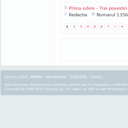
Prima iubire - Trei povestir
Redactia
Numarul 1356
1
2
3
4
5
6
7
›
»
Numar curent
|
Arhiva
|
Abonamente
|
Publicitate
|
Contact
Reproducerea, difuzarea sau folosirea partiala sau in intregime a materialel
Copyright © 1998-2015
Formula AS
. Va rugam sa cititi cu atentie
termenii s