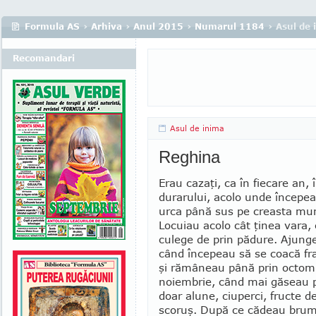
Formula AS
›
Arhiva
›
Anul 2015
›
Numarul 1184
› Asul de 
Recomandari
Asul de inima
Reghina
Erau cazaţi, ca în fiecare an,
du­rarului, acolo unde începe
urca până sus pe creasta mun
Locuiau acolo cât ţinea vara,
culege de prin pă­dure. Ajung
când începeau să se coacă frag
şi rămâneau până prin octom
noiembrie, când mai gă­seau p
doar alune, ciu­perci, fructe d
scoruş. După ce cădeau brume