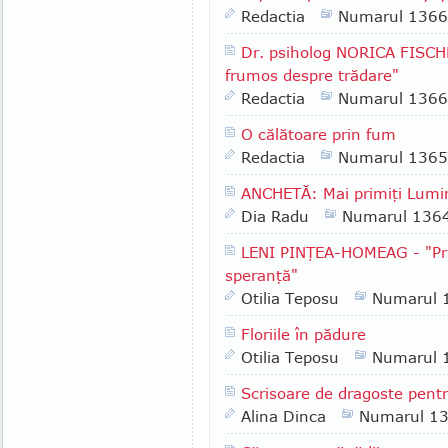
Redactia
Numarul 1366
Dr. psiholog NORICA FISCH
frumos despre trădare"
Redactia
Numarul 1366
O călătoare prin fum
Redactia
Numarul 1365
ANCHETĂ: Mai primiţi Lumin
Dia Radu
Numarul 136
LENI PINŢEA-HOMEAG - "Pri
speranţă"
Otilia Teposu
Numarul 
Floriile în pădure
Otilia Teposu
Numarul 
Scrisoare de dragoste pent
Alina Dinca
Numarul 1