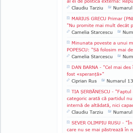
al ei de politică externă: Rep
Claudiu Tarziu
Numarul
MARIUS GRECU Primar (PNL)
"Nu promite mai mult decât p
Camelia Starcescu
Num
Minunata poveste a unui m
POPESCU: "Să folosim mai des
Camelia Starcescu
Num
DAN BARNA - "Cel mai des î
fost «speranţă»"
Ciprian Rus
Numarul 1
TIA ŞERBĂNESCU - "Faptul c
categoric arată că partidul nu
internă de altădată, nici capa
Claudiu Tarziu
Numarul
SEVER OLIMPIU RUSU - "În R
care nu se mai păstrează în n