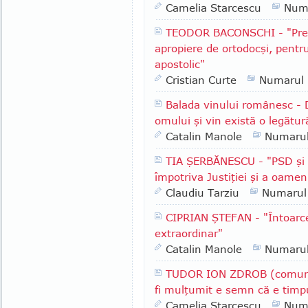
Camelia Starcescu
Num
TEODOR BACONSCHI - "Presu
apropiere de ortodocşi, pentr
apostolic"
Cristian Curte
Numarul
Balada vinului românesc - 
omului şi vin există o legătur
Catalin Manole
Numaru
TIA ŞERBĂNESCU - "PSD şi A
împotriva Justiţiei şi a oameni
Claudiu Tarziu
Numarul
CIPRIAN ŞTEFAN - "Întoarce
extraordinar"
Catalin Manole
Numaru
TUDOR ION ZDROB (comuna 
fi mulţumit e semn că e timpu
Camelia Starcescu
Num