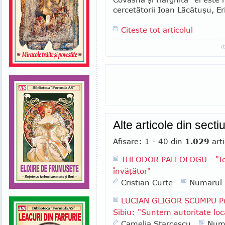
cercetătorii Ioan Lă­cătuşu, Eri
Citeste tot articolul
Alte articole din sect
Afisare: 1 - 40 din
1.029
arti
THEODOR PALEOLOGU - "Ide
învăţător"
Cristian Curte
Numarul
LUCIAN GLIGOR SCUMPU Pri
Sibiu: "Suntem autoritate lo
Camelia Starcescu
Num