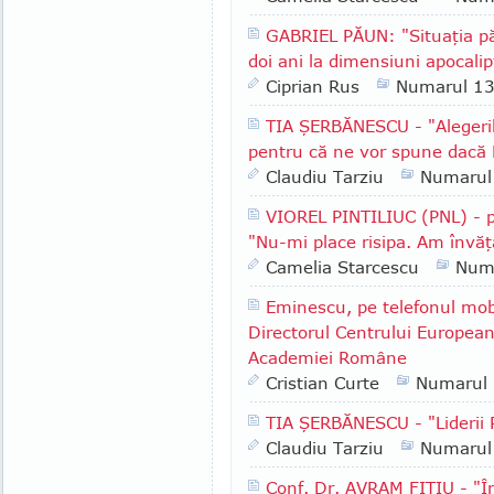
GABRIEL PĂUN: "Situaţia păd
doi ani la dimensiuni apocalip
Ciprian Rus
Numarul 1
TIA ŞERBĂNESCU - "Alegeri
pentru că ne vor spune dacă 
Claudiu Tarziu
Numarul
VIOREL PINTILIUC (PNL) - p
"Nu-mi place risipa. Am învăţ
Camelia Starcescu
Num
Eminescu, pe telefonul mob
Directorul Centrului European
Academiei Române
Cristian Curte
Numarul
TIA ŞERBĂNESCU - "Lideri
Claudiu Tarziu
Numarul
Conf. Dr. AVRAM FIŢIU - "În