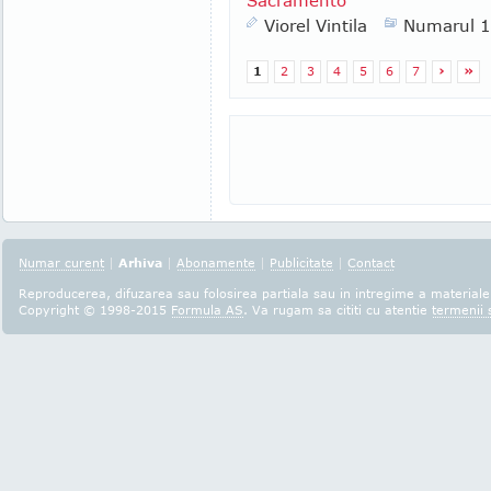
Sacramento
Viorel Vintila
Numarul 
1
2
3
4
5
6
7
›
»
Numar curent
|
Arhiva
|
Abonamente
|
Publicitate
|
Contact
Reproducerea, difuzarea sau folosirea partiala sau in intregime a materialel
Copyright © 1998-2015
Formula AS
. Va rugam sa cititi cu atentie
termenii s