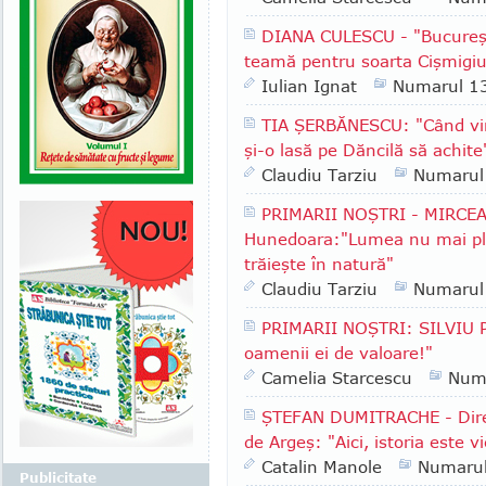
DIANA CULESCU - "Bucureşt
teamă pentru soarta Cişmigiu
Iulian Ignat
Numarul 1
TIA ŞERBĂNESCU: "Când vin
şi-o lasă pe Dăncilă să achite
Claudiu Tarziu
Numarul
PRIMARII NOŞTRI - MIRCEA
Hunedoara:"Lumea nu mai plea
trăieşte în natură"
Claudiu Tarziu
Numarul
PRIMARII NOŞTRI: SILVIU P
oamenii ei de valoare!"
Camelia Starcescu
Num
ŞTEFAN DUMITRACHE - Direc
de Argeş: "Aici, istoria este vi
Catalin Manole
Numaru
Publicitate