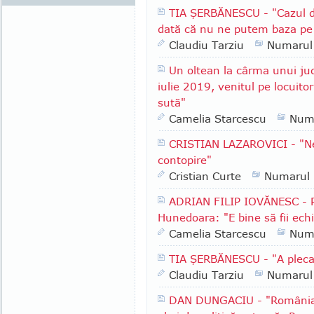
TIA ŞERBĂNESCU - "Cazul d
dată că nu ne putem baza pe in
Claudiu Tarziu
Numarul
Un oltean la cârma unui ju
iulie 2019, venitul pe locuito
sută"
Camelia Starcescu
Num
CRISTIAN LAZAROVICI - "Ne
contopire"
Cristian Curte
Numarul
ADRIAN FILIP IOVĂNESC - Pr
Hunedoara: "E bine să fii echil
Camelia Starcescu
Num
TIA ŞERBĂNESCU - "A pleca
Claudiu Tarziu
Numarul
DAN DUNGACIU - "România a