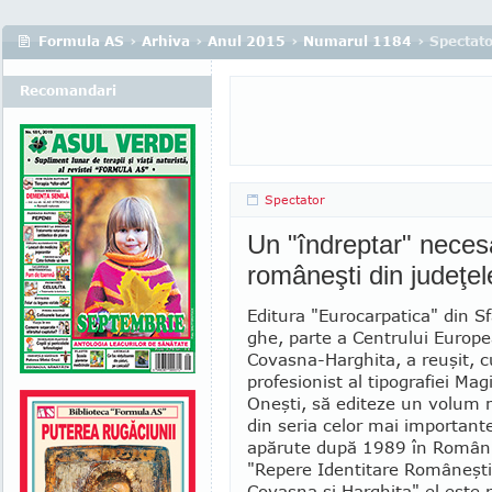
Formula AS
›
Arhiva
›
Anul 2015
›
Numarul 1184
› Spectat
Recomandari
Spectator
Un "îndreptar" necesa
româneşti din judeţe
Editura "Eurocarpatica" din S
ghe, parte a Centrului Europe
Covasna-Harghita, a reuşit, cu
profesionist al tipografiei Mag
Oneşti, să editeze un volum
din seria celor mai importante
apărute după 1989 în România
"Repere Identitare Româneşti
Co­vasna şi Harghita" el este 