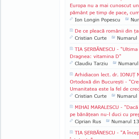
Europa nu a mai cunoscut un 
pământ pe timp de pace, cum
Ion Longin Popescu
Nu
De ce pleacă românii din ţ
Cristian Curte
Numarul
TIA ŞERBĂNESCU - "Ultima i
Dragnea: vitamina D"
Claudiu Tarziu
Numarul
Arhidiacon lect. dr. IONUŢ
Ortodoxă din Bucureşti - "Cre
Umanitatea este la fel de cre
Cristian Curte
Numarul
MIHAI MARALESCU - "Dacă i
pe bănăţean nu-l duci cu pre
Ciprian Rus
Numarul 1
TIA ŞERBĂNESCU - "A începu