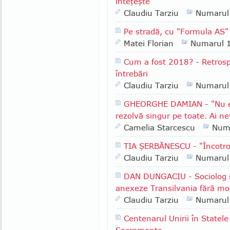
înteţeşte"
Claudiu Tarziu
Numarul
Pe stradă, cu "Formula AS" 
Matei Florian
Numarul 
Cum a fost 2018? - Retrospe
întrebări
Claudiu Tarziu
Numarul
GHEORGHE DAMIAN - "Nu e l
rezolvă singur pe toate. Ai ne
Camelia Starcescu
Num
TIA ŞERBĂNESCU - "Încotr
Claudiu Tarziu
Numarul
DAN DUNGACIU - Sociolog şi 
anexeze Transilvania fără mod
Claudiu Tarziu
Numarul
Centenarul Unirii în Statele