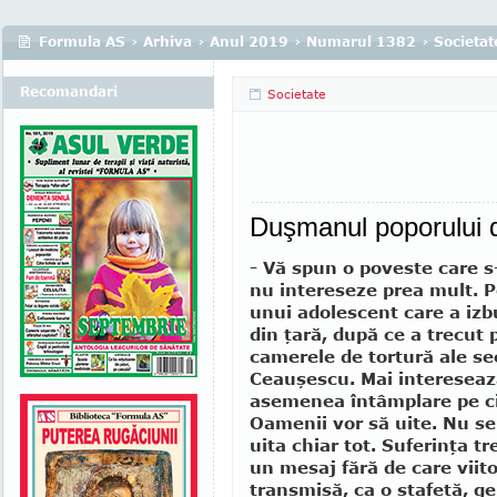
Formula AS
›
Arhiva
›
Anul 2019
›
Numarul 1382
›
Societat
Recomandari
Societate
Duşmanul poporului d
- Vă spun o poveste care s
nu intereseze prea mult. 
unui adolescent care a izb
din ţară, după ce a trecut 
camerele de tortură ale sec
Ceauşescu. Mai intereseaz
asemenea întâmplare pe c
Oamenii vor să uite. Nu se
uita chiar tot. Suferinţa tr
un mesaj fără de care viito
transmisă, ca o ştafetă, gen