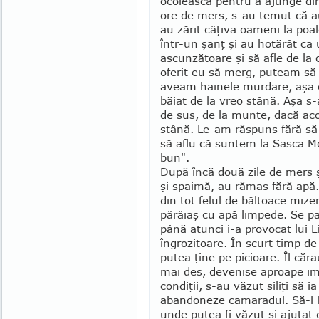
ocolească pentru a ajunge din
ore de mers, s-au temut că a
au zărit câţiva oameni la poa
într-un şanţ şi au hotă­rât ca 
ascunzătoare şi să afle de la 
oferit eu să merg, puteam să 
aveam hainele murdare, aşa 
băiat de la vreo stână. Aşa s
de sus, de la munte, dacă acol
stână. Le-am răspuns fără să 
să aflu că suntem la Sasca M
bun".
După încă două zile de mers ş
şi spaimă, au rămas fără apă
din tot felul de băl­toace miz
pârâiaş cu apă limpede. Se pa
până atunci i-a provocat lui L
îngrozitoare. În scurt timp d
putea ţine pe picioare. Îl căr
mai des, devenise aproape im
condiţii, s-au văzut siliţi să i
abandoneze camaradul. Să-l l
unde putea fi văzut şi ajutat