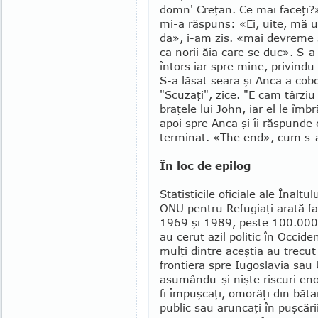
domn' Creţan. Ce mai faceţi?»
mi-a răspuns: «Ei, uite, mă ui
da», i-am zis. «mai devreme 
ca norii ăia care se duc». S-a 
întors iar spre mine, privind
S-a lăsat seara şi Anca a cobo
"Scuzaţi", zice. "E cam târziu 
braţele lui John, iar el le îmb
apoi spre Anca şi îi răspunde 
terminat. «The end», cum s-ar
În loc de epilog
Statisticile oficiale ale Înaltu
ONU pentru Refugiaţi arată fap
1969 şi 1989, peste 100.000
au cerut azil politic în Occide
mulţi dintre aceştia au trecut
frontiera spre Iugoslavia sau
asumându-şi nişte ris­curi e
fi împuşcaţi, omorâţi din bătai
public sau aruncaţi în puşcăr