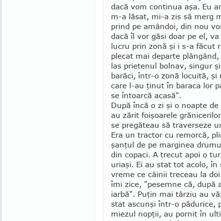
dacă vom continua aşa. Eu am
m-a lăsat, mi-a zis să merg m
prind pe amân­doi, din nou vom
dacă îl vor găsi doar pe el, v
lucru prin zonă şi i s-a făcu
plecat mai departe plângând,
las prietenul bolnav, singur ş
barăci, într-o zonă locuită, şi
care l-au ţinut în baraca lor 
se întoar­că acasă".
După încă o zi şi o noapte de
au zărit foişoarele grăniceri
se pregăteau să traverseze u
Era un tractor cu remorcă, pli
şanţul de pe marginea drumului
din copaci. A trecut apoi o tur
uriaşi. Ei au stat tot acolo, în
vreme ce câinii treceau la doi
îmi zice, "pesemne că, după a
iarbă". Puţin mai târziu au v
stat ascunşi într-o pădurice, 
miezul nopţii, au pornit în ult