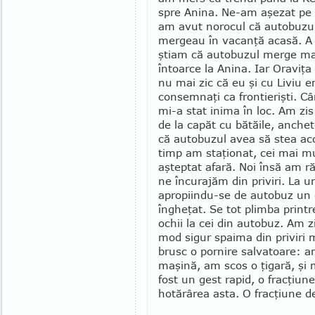
spre Anina. Ne-am aşezat pe l
am avut norocul că autobuzul 
mergeau în va­canţă acasă. A
ştiam că autobuzul merge mai 
întoarce la Anina. Iar Oraviţa
nu mai zic că eu şi cu Liviu 
consemnaţi ca frontierişti. C
mi-a stat inima în loc. Am zis
de la capăt cu bătăile, anche
că autobuzul avea să stea aco
timp am staţionat, cei mai mul
aşteptat afară. Noi însă am r
ne încurajăm din priviri. La
apropiindu-se de autobuz un 
îngheţat. Se tot plimba printr
ochii la cei din autobuz. Am z
mod sigur spaima din priviri 
brusc o por­nire salvatoare: 
maşină, am scos o ţi­gară, şi 
fost un gest rapid, o fracţiun
hotărârea asta. O fracţiune d