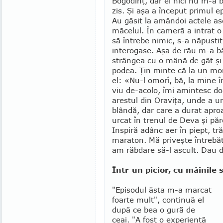
Bogodinţ, dar el nici nu m-a
zis. Şi aşa a început primul 
Au găsit la amândoi actele as
măcelul. În cameră a intrat o 
să întrebe nimic, s-a năpustit
intero­gase. Aşa de rău m-a b
strângea cu o mână de gât şi
podea. Ţin minte că la un mom
el: «Nu-l omorî, bă, la mine 
viu de-acolo, îmi amintesc do
arestul din Oraviţa, unde a u
blândă, dar care a durat apr
urcat în trenul de Deva şi păre
Inspiră adânc aer în piept, tr
maraton. Mă priveşte întrebăt
am răbdare să-l ascult. Dau d
Într-un picior, cu mâinile 
"Episodul ăsta m-a marcat
foarte mult", conti­nuă el
după ce bea o gură de
ceai. "A fost o expe­rienţă