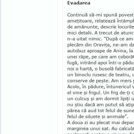
Evadarea
Continuă să-mi spună povest
ame­ţi­toare, relatează întâmpl
de amănunte, descrie locurile
mici detalii. A trecut de atunc
n-a uitat nimic. "După ce am 
plecăm din Oraviţa, ne-am da
auto­buz aproape de Anina, l
unei râpe, pe care am coborâ
fugă, intrând apoi într-o păd
noi o har­tă, o busolă fabric
un binoclu rusesc de teatru, u
conserve de peşte. Am mers p
Acolo, în pădure, întu­nericul
el vine şi frigul. Un frig de-ţ
un culcuş şi am dormit lipiţi 
nu ştiu dacă am putut să aţip
părea că aud tot felul de sun
felul de siluete şi animale".
A doua zi au plecat mai depar
marginea unui sat. Au calcula