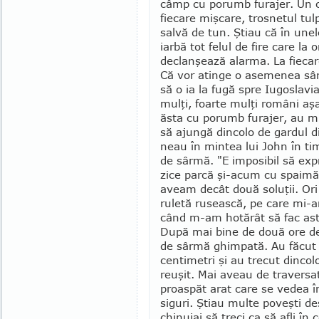
câmp cu po­rumb furajer. Un
fiecare mişcare, trosnetul tulp
salvă de tun. Ştiau că în unel
iarbă tot felul de fire care la
declanşează alarma. La fie­ca
Că vor atinge o asemenea sârmă
să o ia la fugă spre Iugoslavia
mulţi, foarte mulţi români aşa
ăsta cu porumb fura­jer, au mu
să ajungă dincolo de gardul d
neau în mintea lui John în ti
de sârmă. "E im­posibil să exp
zice parcă şi-acum cu spaimă 
aveam decât două soluţii. Or
ruletă rusească, pe care mi-
când m-am ho­tă­rât să fac ast
După mai bine de două ore de
de sârmă ghimpată. Au făcut 
centimetri şi au trecut dincol
reuşit. Mai aveau de traversat
proaspăt arat care se vedea în
siguri. Ştiau multe poveşti des
chinuiai să treci ca să afli în