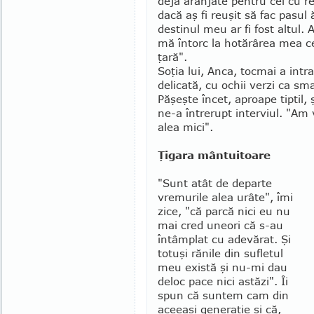
deja aranjate pentru cei cu re
dacă aş fi reuşit să fac pasul 
destinul meu ar fi fost altul.
mă întorc la hotărârea mea ce
ţară".
Soţia lui, Anca, tocmai a intr
delicată, cu ochii verzi ca sm
Păşeşte încet, aproape tiptil,
ne-a întrerupt interviul. "Am
alea mici".
Ţigara mântuitoare
"Sunt atât de departe
vremurile alea urâte", îmi
zice, "că parcă nici eu nu
mai cred uneori că s-au
întâmplat cu adevărat. Şi
totuşi rănile din sufletul
meu există şi nu-mi dau
deloc pace nici astăzi". Îi
spun că suntem cam din
aceeaşi gene­raţie şi că,