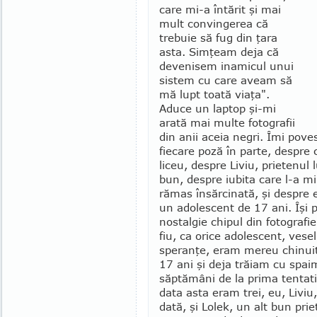
care mi-a întărit şi mai
mult convingerea că
trebuie să fug din ţara
asta. Simţeam deja că
deve­nisem inamicul unui
sistem cu care aveam să
mă lupt toată viaţa".
Aduce un laptop şi-mi
arată mai multe fotografii
din anii aceia negri. Îmi po­ve
fie­care poză în parte, despre c
liceu, despre Liviu, prietenul 
bun, despre iubita care l-a mi
rămas însărcinată, şi despre e
un adolescent de 17 ani. Îşi 
nostalgie chipul din fotografie
fiu, ca orice adoles­cent, vesel
speranţe, eram mereu chinuit
17 ani şi deja trăiam cu spai
săptămâni de la prima tentati
data asta eram trei, eu, Liviu
dată, şi Lolek, un alt bun pri