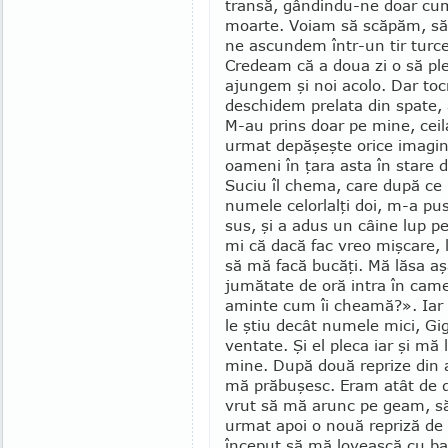
transă, gân­dindu-ne doar cu
moarte. Voiam să scăpăm, să f
ne ascundem într-un tir turce
Credeam că a doua zi o să ple
ajun­gem şi noi acolo. Dar to
deschidem prelata din spate, a
M-au prins doar pe mine, ceila
urmat depăşeşte orice imagin
oameni în ţara asta în stare d
Suciu îl chema, care după ce
numele celorlalţi doi, m-a pus
sus, şi a adus un câine lup p
mi că dacă fac vreo mişcare, l
să mă facă bucăţi. Mă lăsa aşa
jumătate de oră intra în camer
aminte cum îi cheamă?». Iar e
le ştiu decât nu­mele mici, Gi
ven­tate. Şi el pleca iar şi mă
mine. După două reprize din 
mă prăbuşesc. Eram atât de d
vrut să mă arunc pe geam, să 
urmat apoi o nouă repriză de 
început să mă lovească cu bas