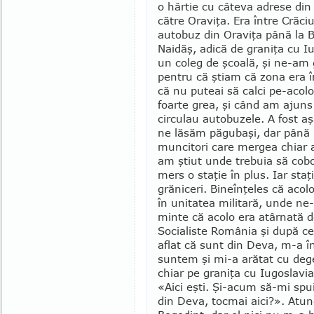
o hârtie cu câteva adrese din
către Oraviţa. Era între Crăciu
autobuz din Oraviţa până la B
Naidăş, adică de graniţa cu I
un coleg de şcoală, şi ne-am
pentru că ştiam că zona era împ
că nu puteai să calci pe-acolo f
foarte grea, şi când am ajuns
circulau autobu­zele. A fost a
ne lăsăm păgubaşi, dar până
muncitori care mergea chiar 
am ştiut unde trebuia să cob
mers o staţie în plus. Iar staţ
grăniceri. Bineînţeles că aco
în unitatea militară, unde ne-
minte că acolo era atârnată d
Socialiste România şi după ce
aflat că sunt din Deva, m-a înt
suntem şi mi-a arătat cu dege
chiar pe graniţa cu Iugoslavia.
«Aici eşti. Şi-acum să-mi spu
din Deva, tocmai aici?». Atun