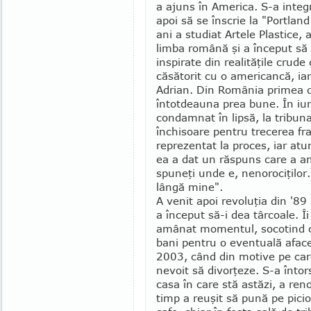
a ajuns în Ame­rica. S-a integr
apoi să se înscrie la "Portlan
ani a studiat Artele Plastice,
limba română şi a început să 
inspi­rate din realităţile cru
căsătorit cu o americancă, iar
Adrian. Din România primea de
întotdeauna prea bune. În iun
condamnat în lipsă, la tribuna
închisoare pentru trecerea fra
reprezentat la proces, iar atun
ea a dat un răspuns care a am
spuneţi unde e, nenorociţilor
lângă mine".
A venit apoi revoluţia din '89
a început să-i dea târcoale. Î
amânat momentul, socotind c
bani pentru o eventuală aface
2003, când din motive pe care
nevoit să divorţeze. S-a întor
casa în care stă astăzi, a ren
timp a reuşit să pună pe pici