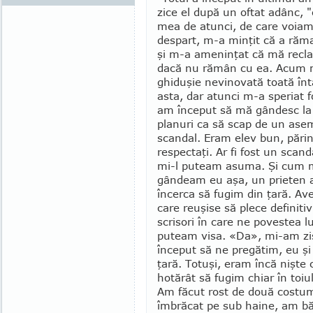
zice el după un oftat adânc, 
mea de atunci, de care voia
despart, m-a minţit că a răm
şi m-a ameninţat că mă re­cl
dacă nu rămân cu ea. Acum m
ghiduşie nevinovată toată în
asta, dar atunci m-a speriat f
am înce­put să mă gândesc la 
planuri ca să scap de un as
scandal. Eram elev bun, părin
respectaţi. Ar fi fost un scan
mi-l puteam asuma. Şi cum 
gândeam eu aşa, un prieten a 
încerca să fugim din ţară. Av
care reuşise să plece definitiv
scrisori în care ne po­vestea l
puteam visa. «Da», mi-am zis
în­ceput să ne pregătim, eu şi
ţară. Totuşi, eram încă niş­te
hotărât să fugim chiar în toiu
Am făcut rost de două costum
îmbrăcat pe sub haine, am băga