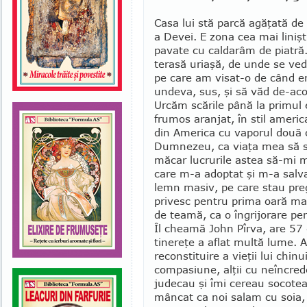
Casa lui stă parcă agăţată de
a Devei. E zona cea mai linişti
pavate cu caldarâm de piatră. 
terasă uriaşă, de unde se ve
pe care am visat-o de când e
un­deva, sus, şi să văd de-aco
Urcăm scările până la primul e
frumos aranjat, în stil ameri
din America cu vaporul două c
Dum­ne­zeu, ca viaţa mea să s
măcar lucrurile astea să-mi m
care m-a adop­tat şi m-a salv
lemn masiv, pe care stau pregă
privesc pentru prima oară mai 
de teamă, ca o îngrijo­rare p
Îl cheamă John Pîrva, are 57 d
tinereţe a aflat multă lume. A
reconstituire a vieţii lui chinui
compasiune, alţii cu neîncred
judecau şi îmi ce­reau socote
mâncat ca noi salam cu soia, 