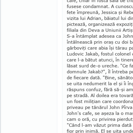
cafe, chiar în fosta sală de t
fusese condamnat. A cunoscut
fete îm­preună, Jessica şi Reb
vizita lui Adrian, băiatul lui
pictează, organizează expoziţi
filiala din Deva a Uniunii Artişt
S-a întâmplat adesea ca John
întâlnească prin oraş cu doi b
gârboviţi care abia îşi târau p
Ludovic Jakab, fostul colo­nel
care l-a bătut atunci, în tiner
lăsat surd de-o ureche. "Ce fa
domnule Jakab?", îl întreba po
de fiecare dată. "Bine, sănăto
se uita nedumerit la el şi îi 
răspuns confuz, fără să-şi ami
pe stradă. Al doi­lea era tova
un fost miliţian care coordon
priveau pe tânărul John Pîrva.
John's cafe, se aşeza la o ma
cam o oră, cu privirea pierdut
"Când l-am văzut prima dată d
fior prin inimă. El se uita un­