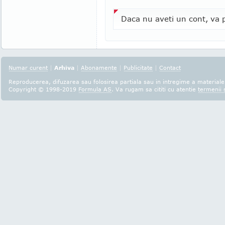
Daca nu aveti un cont, va p
Numar curent
|
Arhiva
|
Abonamente
|
Publicitate
|
Contact
Reproducerea, difuzarea sau folosirea partiala sau in intregime a materialel
Copyright © 1998-2019
Formula AS
. Va rugam sa cititi cu atentie
termenii s