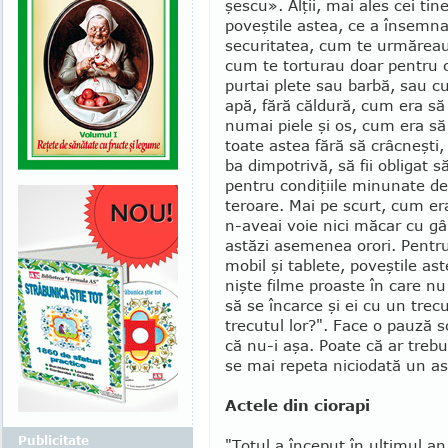
şescu». Alţii, mai ales cei ti
poveştile astea, ce a în­semn
secu­ri­tatea, cum te urmă­rea
cum te torturau doar pentru c
purtai plete sau barbă, sau cu
apă, fără căldură, cum era să 
numai piele şi os, cum era să 
toate astea fără să crâcneşti
ba dimpotri­vă, să fii obligat
pentru condi­ţiile minunate de 
teroare. Mai pe scurt, cum era
n-aveai voie nici măcar cu gân
astăzi asemenea orori. Pentru 
mobil şi tablete, poveştile ast
nişte filme proaste în care nu
să se încarce şi ei cu un trec
trecutul lor?". Face o pauză 
că nu-i aşa. Poate că ar trebu
se mai repeta niciodată un 
Actele din ciorapi
Publicitate
"Totul a început în ultimul an