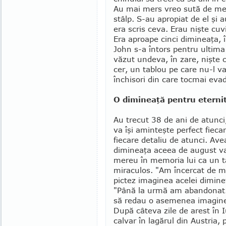
Au mai mers vreo sută de metr
stâlp. S-au apropiat de el şi 
era scris ceva. Erau nişte cuv
Era aproape cinci dimineaţa, 
John s-a întors pentru ultima
văzut undeva, în zare, nişte 
cer, un tablou pe care nu-l v
închisori din care tocmai eva­d
O dimineaţă pentru eterni
Au trecut 38 de ani de atunci,
va îşi aminteşte perfect fiec
fie­care detaliu de atunci. Ave
dimi­neaţa aceea de august 
mereu în me­mo­ria lui ca un t
miraculos. "Am în­cercat de m
pictez imaginea acelei dimineţ
"Pâ­nă la urmă am abandonat.
să re­dau o asemenea imagin
După câteva zile de arest în 
calvar în lagărul din Austria