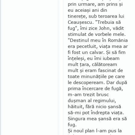
prin urmare, am prins şi
eu aceiaşi ani din
tinereţe, sub teroarea lui
Ceauşescu. "Trebuia să
fug", îmi zice John, vădit
stimulat de vorbele mele.
"Destinul meu în România
era pecetluit, via­ţa mea ar
fi fost un calvar. Şi să fim
înţeleşi, eu îmi iubeam
mult ţara, călătoream
mult şi eram fascinat de
toate minunăţiile pe care
le descopeream. Dar după
prima încercare de fugă,
m-am trezit brusc
duşman al regimului,
hăituit, fără nicio şansă
să-mi pot îndrepta viaţa.
Singura mea şansă era să
fug.
Şi noul plan l-am pus la