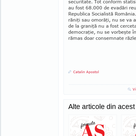
securitate. Tot conform statis
au fost 68.000 de evadări reu
Republica Socialistă România.
răniţi sau omo­râţi, nu se va a
de la graniţă nu a fost cercet
democraţie, nu se vor­beşte în
rămas doar consem­nate răz­le
Catalin Apostol
V
Alte articole din aces