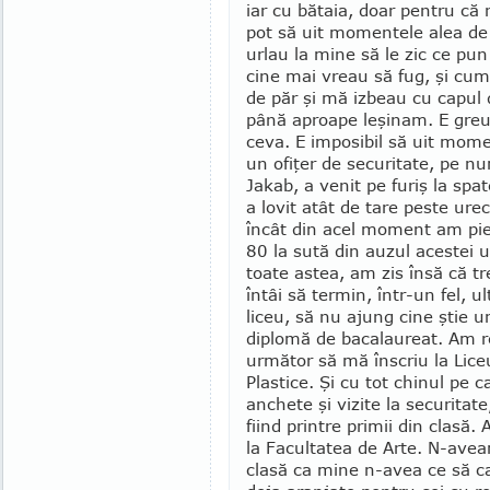
iar cu bătaia, doar pentru că 
pot să uit momentele alea d
urlau la mine să le zic ce pun 
cine mai vreau să fug, şi cu
de păr şi mă izbeau cu capul 
până aproape leşinam. E greu 
ceva. E imposibil să uit mome
un ofiţer de securitate, pe n
Ja­kab, a venit pe furiş la sp
a lovit atât de tare peste ure
încât din acel moment am pie
80 la sută din auzul acestei 
toate astea, am zis însă că t
întâi să termin, într-un fel, u
liceu, să nu ajung cine ştie u
diplomă de baca­laureat. Am r
următor să mă înscriu la Liceu
Plastice. Şi cu tot chinul pe 
anchete şi vizite la securitat
fiind printre primii din clasă
la Facultatea de Arte. N-ave
clasă ca mine n-avea ce să ca