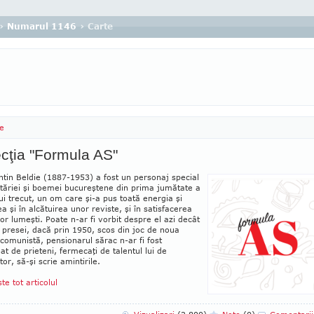
›
Numarul 1146
› Carte
e
cţia "Formula AS"
tin Beldie (1887-1953) a fost un per­sonaj special
tăriei şi boemei bucureştene din prima jumătate a
ui trecut, un om care şi-a pus toată energia şi
a şi în alcătuirea unor reviste, şi în satisfacerea
lor lumeşti. Poate n-ar fi vorbit despre el azi decât
ii presei, dacă prin 1950, scos din joc de noua
comunistă, pen­sio­narul sărac n-ar fi fost
t de prieteni, fermecaţi de talentul lui de
tor, să-şi scrie amintirile.
ste tot articolul