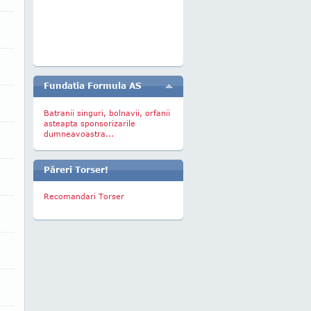
Fundatia Formula AS
Batranii singuri, bolnavii, orfanii
asteapta sponsorizarile
dumneavoastra...
Păreri Torser!
Recomandari Torser