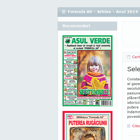
Formula AS
›
Arhiva
›
Anul 2014
Recomandari
Cart
Sele
Constan
al gaze
secolul
pasiune
plăceri
istoric
putere 
îndemna
povesti
Cite