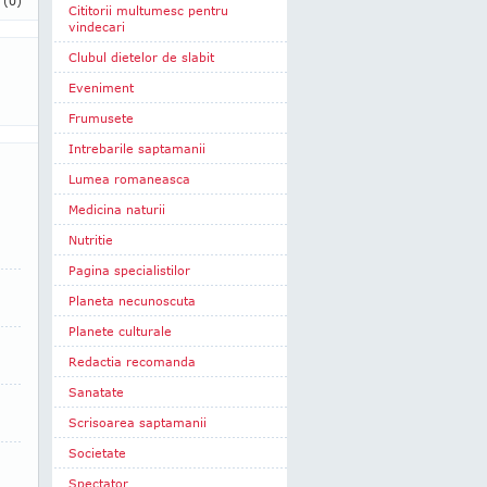
i
(0)
Cititorii multumesc pentru
vindecari
Clubul dietelor de slabit
Eveniment
Frumusete
Intrebarile saptamanii
Lumea romaneasca
Medicina naturii
Nutritie
Pagina specialistilor
Planeta necunoscuta
Planete culturale
Redactia recomanda
Sanatate
Scrisoarea saptamanii
Societate
Spectator