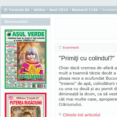
Formula AS
›
Arhiva
›
Anul 2014
›
Numarul 1146
› Evenime
Recomandari
Eveniment
"Primiţi cu colindul?"
Chiar dacă vremea de-afară 
mult a toamnă târzie decât a 
ploaia rece a scufundat Bucur
"troiene" de apă, colindătorii
cu una cu două şi au pornit d
dimineaţă la drum, ca să vest
cât mai multe case, apropier
Crăciunului.
Citeste tot articolul