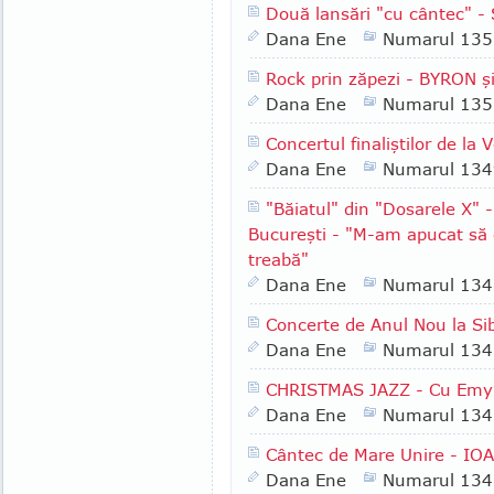
Două lansări "cu cântec" 
Dana Ene
Numarul 135
Rock prin zăpezi - BYRON ş
Dana Ene
Numarul 135
Concertul finaliştilor de la
Dana Ene
Numarul 134
"Băiatul" din "Dosarele X"
Bucureşti - "M-am apucat să c
treabă"
Dana Ene
Numarul 134
Concerte de Anul Nou la Sib
Dana Ene
Numarul 134
CHRISTMAS JAZZ - Cu Emy 
Dana Ene
Numarul 134
Cântec de Mare Unire - IO
Dana Ene
Numarul 134