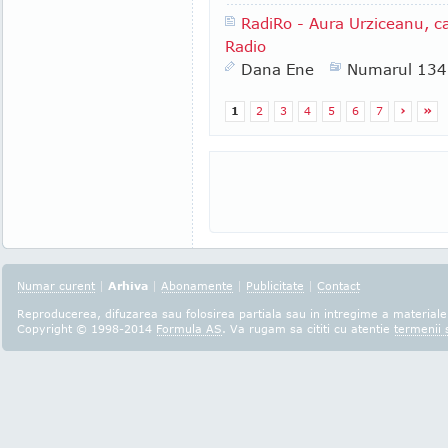
RadiRo - Aura Urziceanu, cap
Radio
Dana Ene
Numarul 134
1
2
3
4
5
6
7
›
»
Numar curent
|
Arhiva
|
Abonamente
|
Publicitate
|
Contact
Reproducerea, difuzarea sau folosirea partiala sau in intregime a materialel
Copyright © 1998-2014
Formula AS
. Va rugam sa cititi cu atentie
termenii s