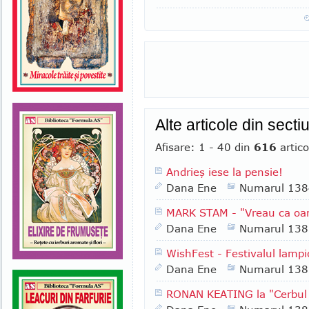
Alte articole din sect
Afisare: 1 - 40 din
616
artico
Andrieş iese la pensie!
Dana Ene
Numarul 138
MARK STAM - "Vreau ca oa
Dana Ene
Numarul 138
WishFest - Festivalul lampi
Dana Ene
Numarul 138
RONAN KEATING la "Cerbul