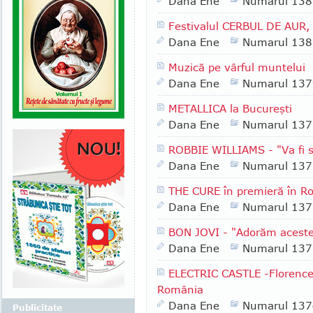
Dana Ene
Numarul 138
Festivalul CERBUL DE AUR, 
Dana Ene
Numarul 138
Muzică pe vârful muntelui
Dana Ene
Numarul 137
METALLICA la Bucureşti
Dana Ene
Numarul 137
ROBBIE WILLIAMS - "Va fi sh
Dana Ene
Numarul 137
THE CURE în premieră în R
Dana Ene
Numarul 137
BON JOVI - "Adorăm aceste
Dana Ene
Numarul 137
ELECTRIC CASTLE -Florence
România
Dana Ene
Numarul 137
Publicitate