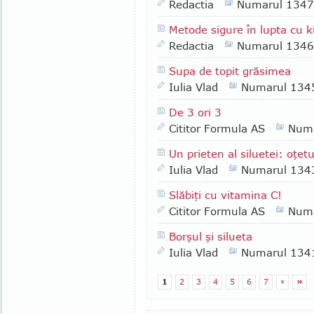
Redactia
Numarul 1347
Metode sigure în lupta cu k
Redactia
Numarul 1346
Supa de topit grăsimea
Iulia Vlad
Numarul 134
De 3 ori 3
Cititor Formula AS
Numa
Un prieten al siluetei: oţet
Iulia Vlad
Numarul 134
Slăbiţi cu vitamina C!
Cititor Formula AS
Numa
Borşul şi silueta
Iulia Vlad
Numarul 134
1
2
3
4
5
6
7
›
»