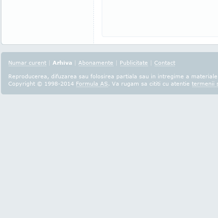
Numar curent
|
Arhiva
|
Abonamente
|
Publicitate
|
Contact
Reproducerea, difuzarea sau folosirea partiala sau in intregime a materialel
Copyright © 1998-2014
Formula AS
. Va rugam sa cititi cu atentie
termenii s