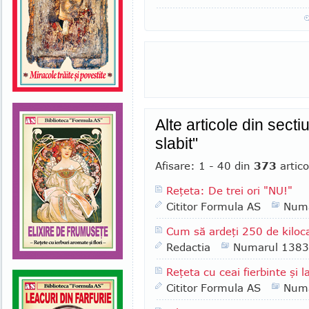
Alte articole din sect
slabit"
Afisare: 1 - 40 din
373
artico
Reţeta: De trei ori "NU!"
Cititor Formula AS
Numa
Cum să ardeţi 250 de kiloca
Redactia
Numarul 1383
Reţeta cu ceai fierbinte şi l
Cititor Formula AS
Numa