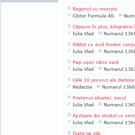
Regimul cu morcovi
Cititor Formula AS
Numa
Căpşuni în plus, kilograme
Iulia Vlad
Numarul 136
Slăbiţi cu acid linoleic conj
Iulia Vlad
Numarul 136
Paşi uşori către vară
Iulia Vlad
Numarul 136
Cele 10 porunci ale dietelor
Redactia
Numarul 1366
Prietenul siluetei: socul
Iulia Vlad
Numarul 136
Ajutoare din stratul cu verz
Iulia Vlad
Numarul 136
Dieta pe zile