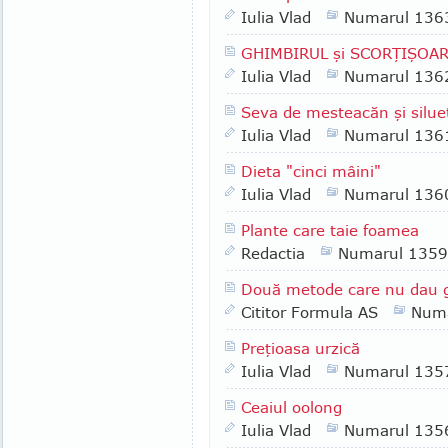
Iulia Vlad
Numarul 136
GHIMBIRUL şi SCORŢIŞOA
Iulia Vlad
Numarul 136
Seva de mesteacăn şi silue
Iulia Vlad
Numarul 136
Dieta "cinci mâini"
Iulia Vlad
Numarul 136
Plante care taie foamea
Redactia
Numarul 1359
Două metode care nu dau 
Cititor Formula AS
Numa
Preţioasa urzică
Iulia Vlad
Numarul 135
Ceaiul oolong
Iulia Vlad
Numarul 135