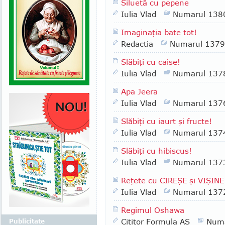
Siluetă cu pepene
Iulia Vlad
Numarul 138
Imaginaţia bate tot!
Redactia
Numarul 1379
Slăbiţi cu caise!
Iulia Vlad
Numarul 137
Apa Jeera
Iulia Vlad
Numarul 137
Slăbiţi cu iaurt şi fructe!
Iulia Vlad
Numarul 137
Slăbiţi cu hibiscus!
Iulia Vlad
Numarul 137
Reţete cu CIREŞE şi VIŞINE
Iulia Vlad
Numarul 137
Regimul Oshawa
Cititor Formula AS
Numa
Publicitate