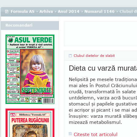
Formula AS
›
Arhiva
›
Anul 2014
›
Numarul 1146
› Clubul d
Recomandari
Clubul dietelor de slabit
Dieta cu varză murat
Nelipsită pe mesele tradiţion
mai ales în Postul Crăciunului
crudă, trans­for­mată în salate
untde­lemn, var­­za acră bucur
sto­macul şi papilele gustative
ei acrişor şi picant i se mai a
însuşire: var­za mu­rată slăbe
mizează metabo­lis­­mul.
Citeste tot articolul