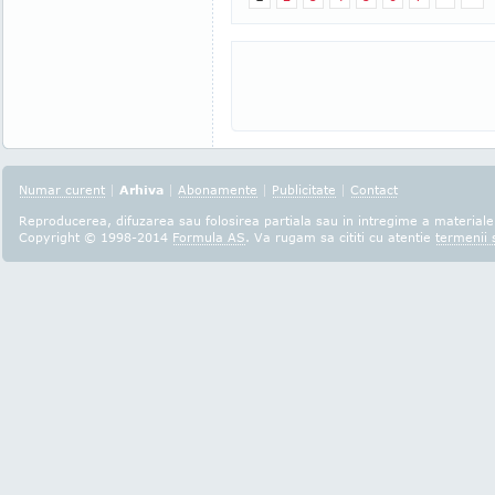
Numar curent
|
Arhiva
|
Abonamente
|
Publicitate
|
Contact
Reproducerea, difuzarea sau folosirea partiala sau in intregime a materialel
Copyright © 1998-2014
Formula AS
. Va rugam sa cititi cu atentie
termenii s