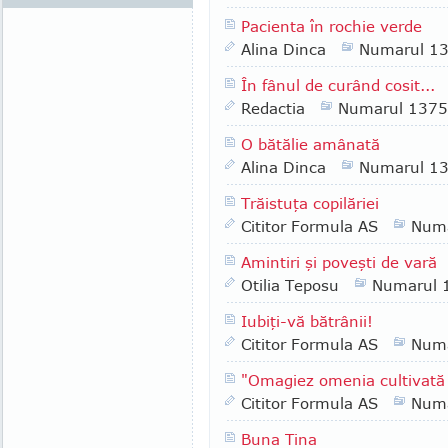
Pacienta în rochie verde
Alina Dinca
Numarul 1
În fânul de curând cosit...
Redactia
Numarul 1375
O bătălie amânată
Alina Dinca
Numarul 1
Trăistuţa copilăriei
Cititor Formula AS
Numa
Amintiri şi poveşti de vară
Otilia Teposu
Numarul 
Iubiţi-vă bătrânii!
Cititor Formula AS
Numa
"Omagiez omenia cultivată
Cititor Formula AS
Numa
Buna Tina