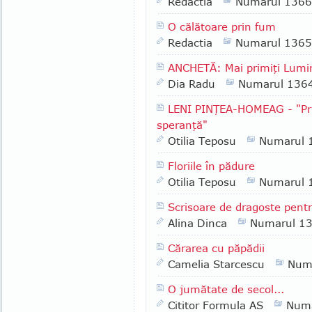
Redactia
Numarul 1366
O călătoare prin fum
Redactia
Numarul 1365
ANCHETĂ: Mai primiţi Lumin
Dia Radu
Numarul 136
LENI PINŢEA-HOMEAG - "Pri
speranţă"
Otilia Teposu
Numarul 
Floriile în pădure
Otilia Teposu
Numarul 
Scrisoare de dragoste pent
Alina Dinca
Numarul 1
Cărarea cu păpădii
Camelia Starcescu
Num
O jumătate de secol...
Cititor Formula AS
Numa