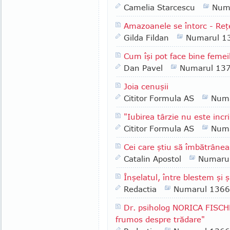
Camelia Starcescu
Num
Amazoanele se întorc - Reţ
Gilda Fildan
Numarul 1
Cum îşi pot face bine femeil
Dan Pavel
Numarul 13
Joia cenuşii
Cititor Formula AS
Numa
"Iubirea târzie nu este inc
Cititor Formula AS
Numa
Cei care ştiu să îmbătrâne
Catalin Apostol
Numaru
Înşelatul, între blestem şi 
Redactia
Numarul 1366
Dr. psiholog NORICA FISCH
frumos despre trădare"