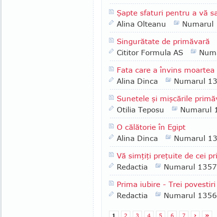
Şapte sfaturi pentru a vă s
Alina Olteanu
Numarul
Singurătate de primăvară
Cititor Formula AS
Numa
Fata care a învins moartea d
Alina Dinca
Numarul 1
Sunetele şi mişcările primăv
Otilia Teposu
Numarul 
O călătorie în Egipt
Alina Dinca
Numarul 1
Vă simţiţi preţuite de cei pri
Redactia
Numarul 1357
Prima iubire - Trei povestir
Redactia
Numarul 1356
1
2
3
4
5
6
7
›
»