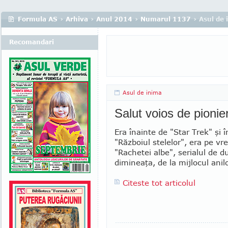
Formula AS
›
Arhiva
›
Anul 2014
›
Numarul 1137
› Asul de 
Recomandari
Asul de inima
Salut voios de pionier
Era înainte de "Star Trek" şi 
"Războiul stelelor", era pe v
"Rachetei albe", serialul de 
dimineaţa, de la mijlocul anilo
Citeste tot articolul