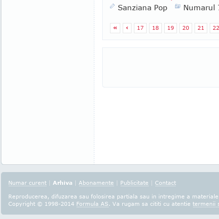
Sanziana Pop
Numarul 
«
‹
17
18
19
20
21
2
Numar curent
|
Arhiva
|
Abonamente
|
Publicitate
|
Contact
Reproducerea, difuzarea sau folosirea partiala sau in intregime a materialel
Copyright © 1998-2014
Formula AS
. Va rugam sa cititi cu atentie
termenii s