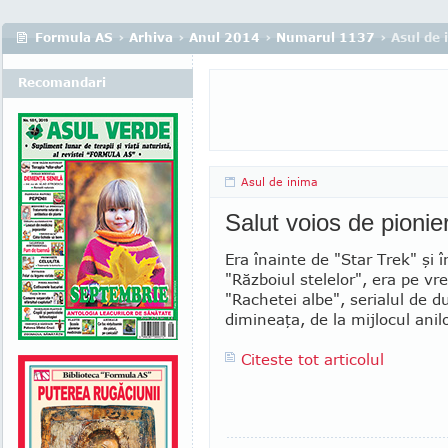
Formula AS
›
Arhiva
›
Anul 2014
›
Numarul 1137
› Asul de 
Recomandari
Asul de inima
Salut voios de pionier
Era înainte de "Star Trek" şi 
"Războiul stelelor", era pe v
"Rachetei albe", serialul de 
dimineaţa, de la mijlocul anilo
Citeste tot articolul