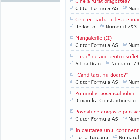
Cine a furat dragostea?
Cititor Formula AS
Numa
Ce cred barbatii despre man
Redactia
Numarul 793
Mangaierile (II)
Cititor Formula AS
Numa
"Leac" de aur pentru suflet 
Adina Bran
Numarul 79
"Cand taci, nu doare?"
Cititor Formula AS
Numa
Pumnul si bocancul iubirii
Ruxandra Constantinescu
Povesti de dragoste prin scri
Cititor Formula AS
Numa
In cautarea unui continent 
Horia Turcanu
Numarul