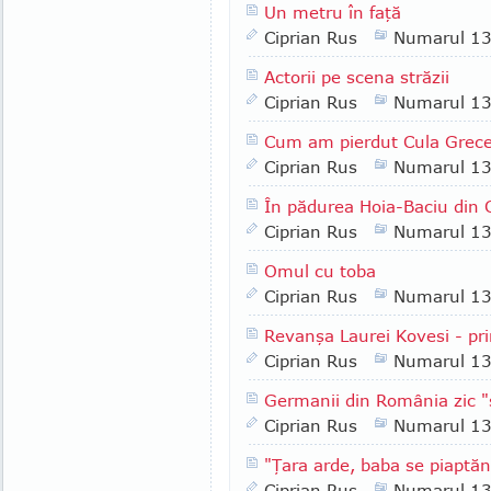
Un metru în faţă
Ciprian Rus
Numarul 1
Actorii pe scena străzii
Ciprian Rus
Numarul 1
Cum am pierdut Cula Grec
Ciprian Rus
Numarul 1
În pădurea Hoia-Baciu din C
Ciprian Rus
Numarul 1
Omul cu toba
Ciprian Rus
Numarul 1
Revanşa Laurei Kovesi - pri
Ciprian Rus
Numarul 1
Germanii din România zic 
Ciprian Rus
Numarul 1
"Ţara arde, baba se piaptă
Ciprian Rus
Numarul 1