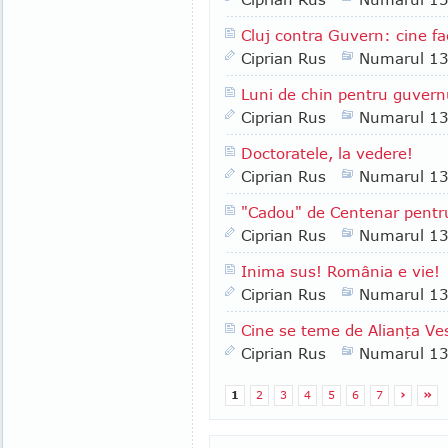
Cluj contra Guvern: cine fa
Ciprian Rus
Numarul 1
Luni de chin pentru guvern
Ciprian Rus
Numarul 1
Doctoratele, la vedere!
Ciprian Rus
Numarul 1
"Cadou" de Centenar pentr
Ciprian Rus
Numarul 1
Inima sus! România e vie!
Ciprian Rus
Numarul 1
Cine se teme de Alianţa Ves
Ciprian Rus
Numarul 1
1
2
3
4
5
6
7
›
»