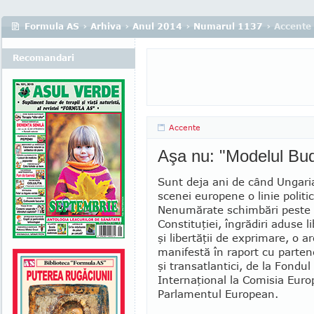
Formula AS
›
Arhiva
›
Anul 2014
›
Numarul 1137
› Accente
Recomandari
Accente
Aşa nu: "Modelul Bu
Sunt deja ani de când Ungari
scenei europene o linie politi
Nenumărate schimbări peste 
Constituţiei, îngrădiri aduse li
şi libertăţii de ex­pri­mare, o 
manifestă în raport cu parten
şi transatlantici, de la Fondu
Internaţional la Co­mi­sia Eur
Parlamentul Eu­ro­pean.