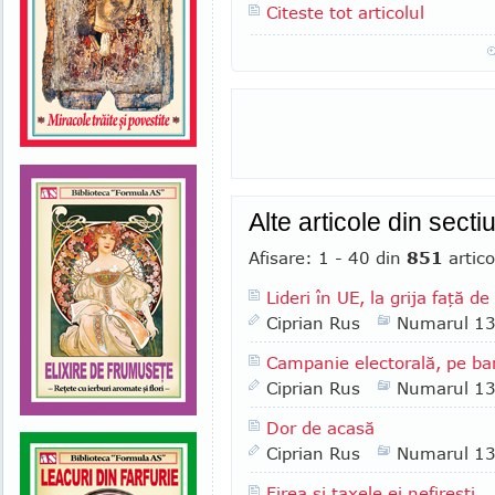
Citeste tot articolul
Alte articole din sect
Afisare: 1 - 40 din
851
artico
Lideri în UE, la grija faţă de
Ciprian Rus
Numarul 1
Campanie electorală, pe ban
Ciprian Rus
Numarul 1
Dor de acasă
Ciprian Rus
Numarul 1
Firea şi taxele ei nefireşti