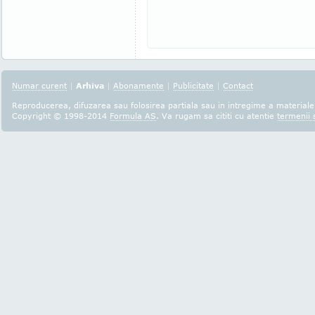
Numar curent
|
Arhiva
|
Abonamente
|
Publicitate
|
Contact
Reproducerea, difuzarea sau folosirea partiala sau in intregime a materialel
Copyright © 1998-2014
Formula AS
. Va rugam sa cititi cu atentie
termenii s