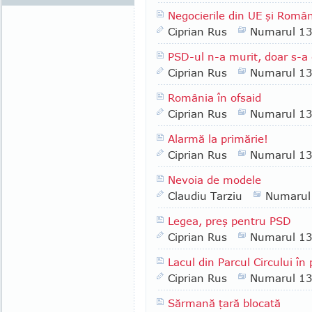
Negocierile din UE şi Româ
Ciprian Rus
Numarul 1
PSD-ul n-a murit, doar s-a 
Ciprian Rus
Numarul 1
România în ofsaid
Ciprian Rus
Numarul 1
Alarmă la primărie!
Ciprian Rus
Numarul 1
Nevoia de modele
Claudiu Tarziu
Numarul
Legea, preş pentru PSD
Ciprian Rus
Numarul 1
Lacul din Parcul Circului în 
Ciprian Rus
Numarul 1
Sărmană ţară blocată