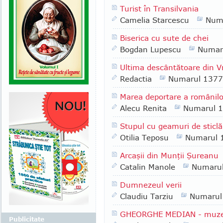
Turist în Transilvania
Camelia Starcescu
Num
Biserica cu sute de chei
Bogdan Lupescu
Numar
Ultima descântătoare din 
Redactia
Numarul 1377
Marea deportare a românilo
Alecu Renita
Numarul 
Stupul cu geamuri de sticlă
Otilia Teposu
Numarul 
Arcaşii din Munţii Şureanu
Catalin Manole
Numaru
Dumnezeul verii
Claudiu Tarziu
Numarul
GHEORGHE MEDIAN - muzeogr
Publicitate