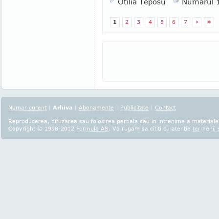
Otilia Teposu
Numarul 
1
2
3
4
5
6
7
›
»
Numar curent
|
Arhiva
|
Abonamente
|
Publicitate
|
Contact
Reproducerea, difuzarea sau folosirea partiala sau in intregime a materialel
Copyright © 1998-2012
Formula AS
. Va rugam sa cititi cu atentie
termenii s