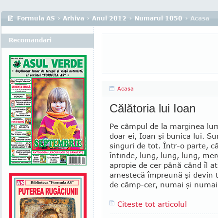
Formula AS
›
Arhiva
›
Anul 2012
›
Numarul 1050
› Acasa
Recomandari
Acasa
Călătoria lui Ioan
Pe câmpul de la marginea lumi
doar ei, Ioan şi bunica lui. Su
singuri de tot. Într-o parte, 
întinde, lung, lung, lung, mer
apropie de cer până când îl at
amestecă împreună şi devin t
de câmp-cer, numai şi numai 
Citeste tot articolul