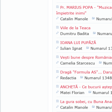
Pr. MARIUS POPA - "Muzica 
împietrite inimi"
Catalin Manole
Numaru
Viile de la Teaca
Dumitru Badita
Numaru
IOANA LUI PUPĂZĂ
Iulian Ignat
Numarul 1
Veşti bune despre România
Camelia Starcescu
Num
Dragă "Formula AS"... Daruri
Redactia
Numarul 1348
ANCHETĂ - Ce bucurii aştept
Matei Florian
Numarul 
La gura sobei, cu Buna Ana 
Catalin Manole
Numaru