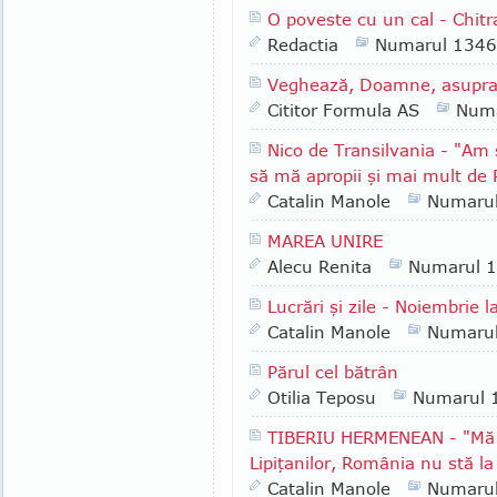
O poveste cu un cal - Chitr
Redactia
Numarul 1346
Veghează, Doamne, asupra pă
Cititor Formula AS
Numa
Nico de Transilvania - "Am 
să mă apropii şi mai mult de
Catalin Manole
Numaru
MAREA UNIRE
Alecu Renita
Numarul 
Lucrări şi zile - Noiembrie l
Catalin Manole
Numaru
Părul cel bătrân
Otilia Teposu
Numarul 
TIBERIU HERMENEAN - "Mă b
Lipiţanilor, România nu stă la
Catalin Manole
Numaru