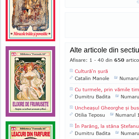
Alte articole din sect
Afisare: 1 - 40 din
650
artico
Cultură'n şură
Catalin Manole
Numaru
Cu turmele, prin vămile tim
Dumitru Badita
Numaru
Uncheaşul Gheorghe şi bus
Otilia Teposu
Numarul 
În Parâng, la stâna Ştefanu
Dumitru Badita
Numaru