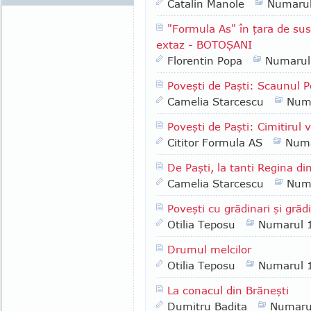
Catalin Manole
Numaru
"Formula As" în ţara de sus
extaz - BOTOŞANI
Florentin Popa
Numarul
Poveşti de Paşti: Scaunul Po
Camelia Starcescu
Num
Poveşti de Paşti: Cimitirul 
Cititor Formula AS
Numa
De Paşti, la tanti Regina di
Camelia Starcescu
Num
Poveşti cu grădinari şi grădi
Otilia Teposu
Numarul 
Drumul melcilor
Otilia Teposu
Numarul 
La conacul din Brăneşti
Dumitru Badita
Numaru