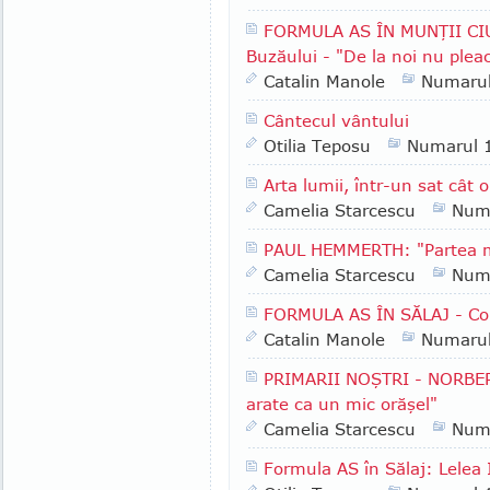
FORMULA AS ÎN MUNŢII CI
Buzăului - "De la noi nu plea
Catalin Manole
Numaru
Cântecul vântului
Otilia Teposu
Numarul 
Arta lumii, într-un sat cât 
Camelia Starcescu
Num
PAUL HEMMERTH: "Partea me
Camelia Starcescu
Num
FORMULA AS ÎN SĂLAJ - Com
Catalin Manole
Numaru
PRIMARII NOŞTRI - NORBERT
arate ca un mic orăşel"
Camelia Starcescu
Num
Formula AS în Sălaj: Lelea I