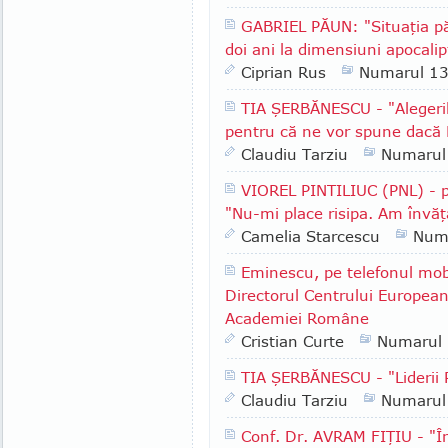
GABRIEL PĂUN: "Situaţia păd
doi ani la dimensiuni apocalip
Ciprian Rus
Numarul 1
TIA ŞERBĂNESCU - "Alegeri
pentru că ne vor spune dacă 
Claudiu Tarziu
Numarul
VIOREL PINTILIUC (PNL) - p
"Nu-mi place risipa. Am învăţ
Camelia Starcescu
Num
Eminescu, pe telefonul mob
Directorul Centrului European
Academiei Române
Cristian Curte
Numarul
TIA ŞERBĂNESCU - "Lideri
Claudiu Tarziu
Numarul
Conf. Dr. AVRAM FIŢIU - "În