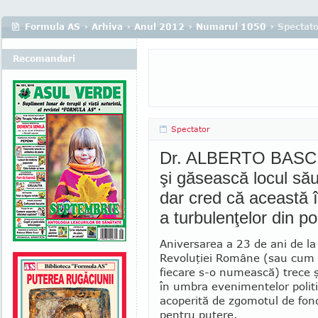
Formula AS
›
Arhiva
›
Anul 2012
›
Numarul 1050
› Spectat
Recomandari
Spectator
Dr. ALBERTO BASCIA
şi găsească locul său
dar cred că această î
a turbulenţelor din pol
Aniversarea a 23 de ani de la 
Revo­lu­ţiei Române (sau cum
fiecare s-o nu­mească) trece ş
în umbra eve­ni­mentelor politic
acoperită de zgomotul de fond
pentru putere.