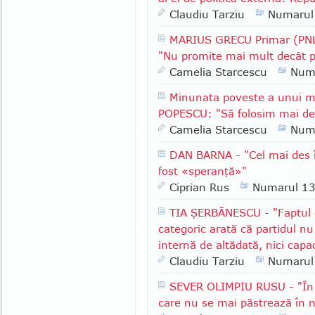
Claudiu Tarziu
Numarul
MARIUS GRECU Primar (PNL)
"Nu promite mai mult decât p
Camelia Starcescu
Num
Minunata poveste a unui m
POPESCU: "Să folosim mai des
Camelia Starcescu
Num
DAN BARNA - "Cel mai des î
fost «speranţă»"
Ciprian Rus
Numarul 1
TIA ŞERBĂNESCU - "Faptul c
categoric arată că partidul nu
internă de altădată, nici capa
Claudiu Tarziu
Numarul
SEVER OLIMPIU RUSU - "În R
care nu se mai păstrează în n