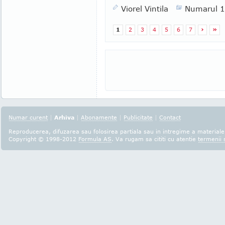
Viorel Vintila
Numarul 
1
2
3
4
5
6
7
›
»
Numar curent
|
Arhiva
|
Abonamente
|
Publicitate
|
Contact
Reproducerea, difuzarea sau folosirea partiala sau in intregime a materialel
Copyright © 1998-2012
Formula AS
. Va rugam sa cititi cu atentie
termenii s