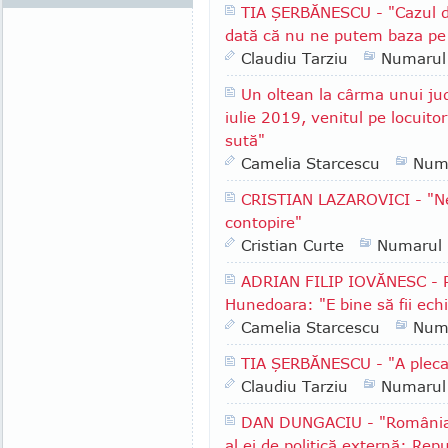
TIA ŞERBĂNESCU - "Cazul d
dată că nu ne putem baza pe in
Claudiu Tarziu
Numarul
Un oltean la cârma unui ju
iulie 2019, venitul pe locuito
sută"
Camelia Starcescu
Num
CRISTIAN LAZAROVICI - "Ne
contopire"
Cristian Curte
Numarul
ADRIAN FILIP IOVĂNESC - Pr
Hunedoara: "E bine să fii echil
Camelia Starcescu
Num
TIA ŞERBĂNESCU - "A pleca
Claudiu Tarziu
Numarul
DAN DUNGACIU - "România a
al ei de politică externă: Rep