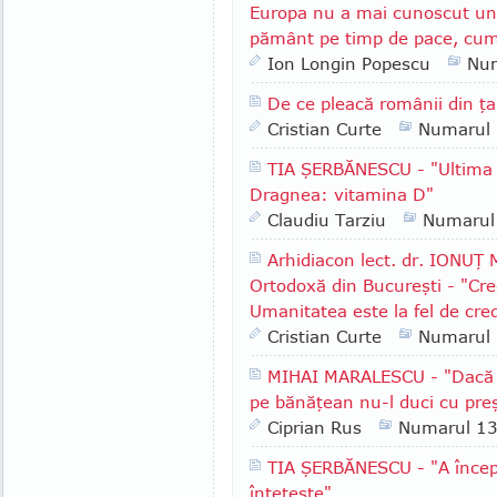
Europa nu a mai cunoscut un 
pământ pe timp de pace, cum
Ion Longin Popescu
Nu
De ce pleacă românii din ţ
Cristian Curte
Numarul
TIA ŞERBĂNESCU - "Ultima i
Dragnea: vitamina D"
Claudiu Tarziu
Numarul
Arhidiacon lect. dr. IONUŢ
Ortodoxă din Bucureşti - "Cre
Umanitatea este la fel de cre
Cristian Curte
Numarul
MIHAI MARALESCU - "Dacă i
pe bănăţean nu-l duci cu pre
Ciprian Rus
Numarul 1
TIA ŞERBĂNESCU - "A începu
înteţeşte"