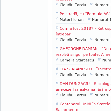
Claudiu Tarziu
Numarul
Pe stradă, cu "Formula AS" 
Matei Florian
Numarul 
Cum a fost 2018? - Retrospe
întrebări
Claudiu Tarziu
Numarul
GHEORGHE DAMIAN - "Nu e l
rezolvă singur pe toate. Ai ne
Camelia Starcescu
Num
TIA ŞERBĂNESCU - "Încotr
Claudiu Tarziu
Numarul
DAN DUNGACIU - Sociolog şi 
anexeze Transilvania fără mod
Claudiu Tarziu
Numarul
Centenarul Unirii în Statele
Sacramento