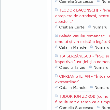
Camelia Starcescu
Num
TEODOR BACONSCHI - "Presu
apropiere de ortodocşi, pentr
apostolic"
Cristian Curte
Numarul
Balada vinului românesc - 
omului şi vin există o legătur
Catalin Manole
Numaru
TIA ŞERBĂNESCU - "PSD şi A
împotriva Justiţiei şi a oameni
Claudiu Tarziu
Numarul
CIPRIAN ŞTEFAN - "Întoarce
extraordinar"
Catalin Manole
Numaru
TUDOR ION ZDROB (comuna 
fi mulţumit e semn că e timpu
Camelia Starcescu
Num