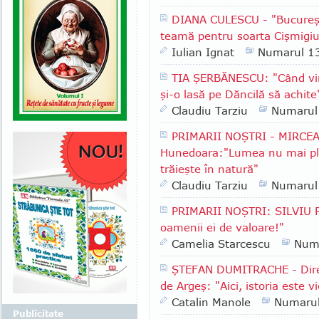
DIANA CULESCU - "Bucureşt
teamă pentru soarta Cişmigiu
Iulian Ignat
Numarul 1
TIA ŞERBĂNESCU: "Când vin
şi-o lasă pe Dăncilă să achite
Claudiu Tarziu
Numarul
PRIMARII NOŞTRI - MIRCEA
Hunedoara:"Lumea nu mai plea
trăieşte în natură"
Claudiu Tarziu
Numarul
PRIMARII NOŞTRI: SILVIU P
oamenii ei de valoare!"
Camelia Starcescu
Num
ŞTEFAN DUMITRACHE - Direc
de Argeş: "Aici, istoria este vi
Catalin Manole
Numaru
Publicitate