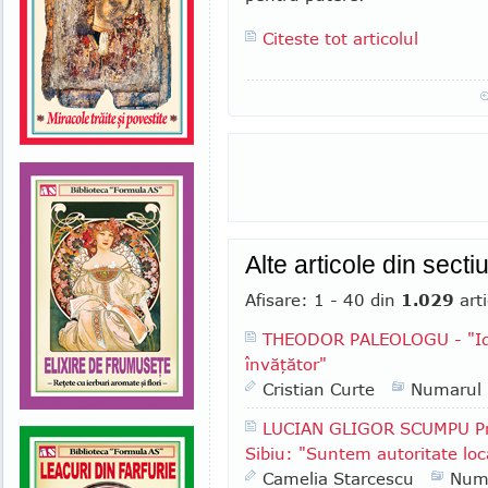
Citeste tot articolul
Alte articole din sect
Afisare: 1 - 40 din
1.029
arti
THEODOR PALEOLOGU - "Ide
învăţător"
Cristian Curte
Numarul
LUCIAN GLIGOR SCUMPU Pri
Sibiu: "Suntem autoritate lo
Camelia Starcescu
Num