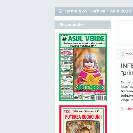
Formula AS
›
Arhiva
›
Anul 2012
Recomandari
Medi
INF
"pri
Cu dece
leac” s
tratame
bolnavu
viaţa r
Cite