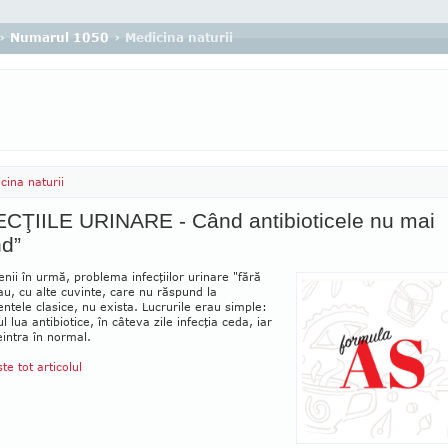
›
Numarul 1050
› Medicina naturii
cina naturii
ECŢIILE URINARE - Când antibioticele nu mai
nd”
nii în urmă, problema infecţiilor urinare "fără
au, cu alte cuvinte, care nu răspund la
ntele clasice, nu exista. Lucrurile erau simple:
l lua antibiotice, în câteva zile infecţia ceda, iar
eintra în normal.
ste tot articolul