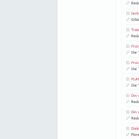
Reda
Ierb
Gild
Trat
Reda
Fruc
Ilie
Fruc
Ilie
PLAN
Ilie
Din 
Reda
Din 
Reda
Diab
Flor