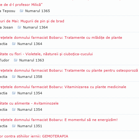
te de d-l profesor Milică"
ia Teposu
Numarul 1365
uri de Mai: Mugurii de pin şi de brad
a Josan
Numarul 1364
reţetele domnului farmacist Bobaru: Tratamente cu mlădiţe de plante
ctia
Numarul 1364
tate cu flori - Violetele, năstureii şi ciuboţica-cucului
 Tudor
Numarul 1363
reţetele domnului farmacist Bobaru: Tratamente cu plante pentru osteoporoză
ctia
Numarul 1358
reţetele domnului farmacist Bobaru: Vitaminizarea cu plante medicinale
ctia
Numarul 1354
tate cu alimente - Avitaminozele
ctia
Numarul 1354
reţetele domnului farmacist Bobaru: E momentul să ne energizăm!
ctia
Numarul 1351
or contra stihiilor iernii: GEMOTERAPIA