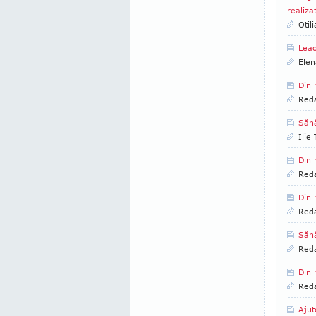
realiza
Otil
Leac
Elen
Din 
Reda
Sănă
Ilie
Din 
Reda
Din 
Reda
Sănă
Reda
Din 
Reda
Ajut