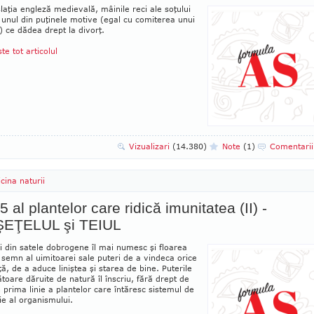
slaţia engleză medievală, mâinile reci ale soţu­lui
 unul din puţinele motive (egal cu comiterea unui
) ce dădea drept la divorţ.
ste tot articolul
Vizualizari
(14.380)
Note
(1)
Comentari
cina naturii
5 al plantelor care ridică imunitatea (II) -
EŢELUL şi TEIUL
i din satele dobrogene îl mai numesc şi floa­rea
, semn al uimitoarei sale puteri de a vindeca orice
ţă, de a aduce liniştea şi starea de bine. Puterile
toare dăruite de natură îl în­scriu, fără drept de
n prima linie a plantelor care în­tăresc sis­temul de
e al or­ga­nis­mului.