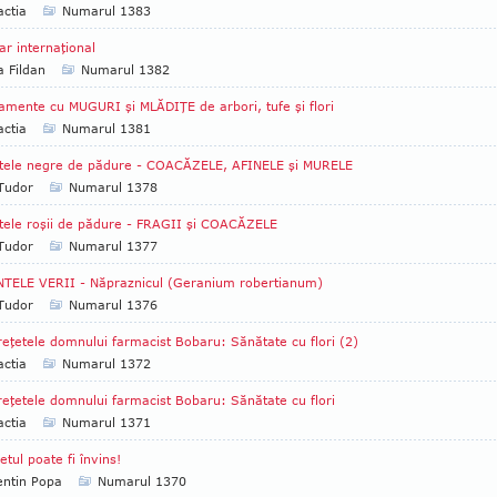
ctia
Numarul 1383
ar internaţional
a Fildan
Numarul 1382
amente cu MUGURI şi MLĂDIŢE de arbori, tufe şi flori
ctia
Numarul 1381
tele negre de pădure - COACĂZELE, AFINELE şi MURELE
 Tudor
Numarul 1378
tele roşii de pădure - FRAGII şi COACĂZELE
 Tudor
Numarul 1377
TELE VERII - Năpraznicul (Geranium ro­ber­tianum)
 Tudor
Numarul 1376
reţetele domnului farmacist Bobaru: Sănătate cu flori (2)
ctia
Numarul 1372
reţetele domnului farmacist Bobaru: Sănătate cu flori
ctia
Numarul 1371
etul poate fi învins!
entin Popa
Numarul 1370