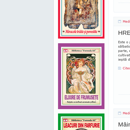
Medi
HR
Este o 
sălbat
parte, 
cultiva
ieşită 
Cite
Medi
Mâin