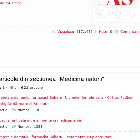
ste tot articolul
Vizualizari
(17.148)
Note
(0)
Comentari
articole din sectiunea "Medicina naturii"
: 1 - 40 din
621
articole
reţetele domnului farmacist Bobaru: Ultimele flori ale verii - Crăiţe, Podbal,
ele, Iarbă-mare şi Brusture
ctia
Numarul 1385
atii şi antipatii între alimente şi medicamente
ctia
Numarul 1383
reţetele domnului farmacist Bobaru: Tratamente cu plante rare