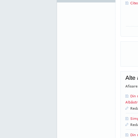
Cite
Alte 
Afisare
Din 
Albăstr
Reda
Simp
Reda
Din 