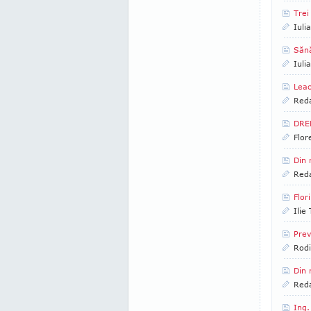
Trei
Iuli
Sănă
Iuli
Leac
Reda
DRE
Flor
Din 
Reda
Flor
Ilie
Prev
Rod
Din 
Reda
Ing.