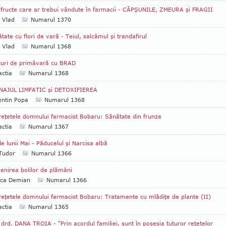
 fructe care ar trebui vândute în farmacii - CĂPŞUNILE, ZMEURA şi FRAGII
a Vlad
Numarul 1370
tate cu flori de vară - Teiul, salcâmul şi trandafirul
a Vlad
Numarul 1368
uri de primăvară cu BRAD
ctia
Numarul 1368
NAJUL LIMFATIC şi DETOXIFIEREA
entin Popa
Numarul 1368
reţetele domnului farmacist Bobaru: Sănătate din frunze
ctia
Numarul 1367
ile lunii Mai - Păducelul şi Narcisa albă
 Tudor
Numarul 1366
enirea bolilor de plămâni
ica Demian
Numarul 1366
reţetele domnului farmacist Bobaru: Tratamente cu mlădiţe de plante (II)
ctia
Numarul 1365
 drd. DANA TROIA - "Prin acordul familiei, sunt în posesia tuturor reţetelor