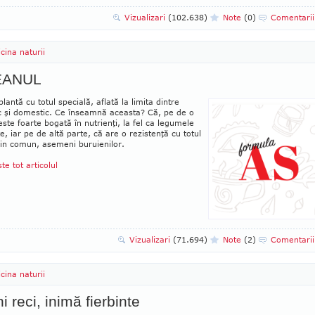
Vizualizari
(102.638)
Note
(0)
Comentari
cina naturii
EANUL
plantă cu totul specială, aflată la limita dintre
ic şi domestic. Ce înseamnă aceasta? Că, pe de o
este foarte bogată în nutrienţi, la fel ca legumele
te, iar pe de altă parte, că are o rezistenţă cu totul
din comun, asemeni buruienilor.
ste tot articolul
Vizualizari
(71.694)
Note
(2)
Comentari
cina naturii
i reci, inimă fierbinte