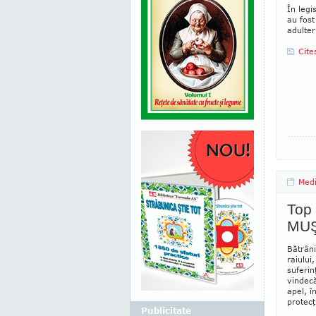
În legi
au fost
adulter
Cite
Medi
Top 
MUŞ
Bătrâni
raiului
suferin
vindecă
apel, î
protecţi
Publicitate