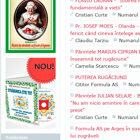
FLAVIU LAURAN - "Iubirea l
fundamentală a vieţii"
Cristian Curte
Numarul
Pr. JOSEF MOES - Olanda - "
fericit când cineva înţelege a
Claudiu Tarziu
Numarul
Părintele MARIUS CIPRIAN 
înseamnă tot rugăciune"
Camelia Starcescu
Num
PUTEREA RUGĂCIUNII
Cititor Formula AS
Numa
Părintele IULIAN SELAJE - B
"Nu am nicio amintire în care 
preot"
Cristian Curte
Numarul
Formula AS pe Argeş în sus:
lui zugrăveli
Publicitate