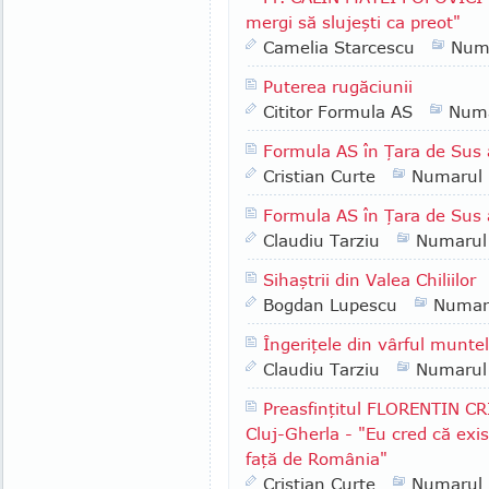
mergi să slujeşti ca preot"
Camelia Starcescu
Num
Puterea rugăciunii
Cititor Formula AS
Numa
Formula AS în Ţara de Sus 
Cristian Curte
Numarul
Formula AS în Ţara de Sus 
Claudiu Tarziu
Numarul
Sihaştrii din Valea Chiliilor
Bogdan Lupescu
Numar
Îngeriţele din vârful munte
Claudiu Tarziu
Numarul
Preasfinţitul FLORENTIN CR
Cluj-Gherla - "Eu cred că exis
faţă de România"
Cristian Curte
Numarul