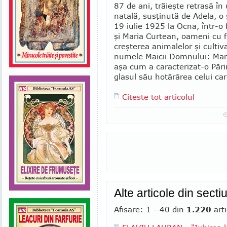
87 de ani, trăieşte retrasă în
natală, susţi­nută de Ade­la, o
19 iu­lie 1925 la Ocna, într-o f
şi Maria Curtean, oameni cu fr
creşterea animalelor şi culti
numele Maicii Dom­nului: Maria
aşa cum a ca­racterizat-o Părin
glasul său hotărârea celui ca­r
Citeste tot articolul
Alte articole din secti
Afisare: 1 - 40 din
1.220
arti