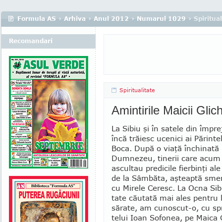
Formula AS
›
Arhiva
›
Anul 2012
›
Numarul 1029
› Spiritual
Recomandari
Spiritualitate
Amintirile Maicii Glic
La Sibiu şi în satele din împre
încă trăiesc ucenici ai Părinte
Bo­ca. După o viaţă închinată 
Dumnezeu, ti­nerii care acum
ascultau predicile fier­binţi a
de la Sâm­băta, aşteaptă smeri
cu Mi­rele Ceresc. La Ocna Sibi
tate cău­tată mai ales pentru l
să­rate, am cu­noscut-o, cu spr
telui Ioan Sofonea, pe Maica G