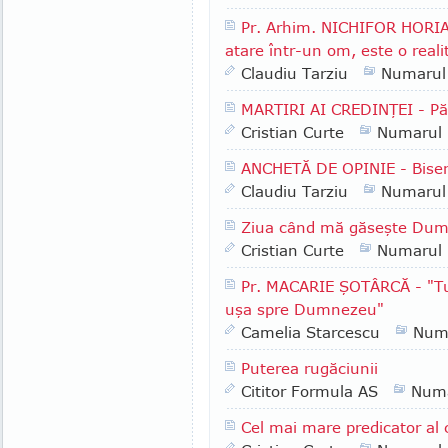
Pr. Arhim. NICHIFOR HORIA 
atare într-un om, este o reali
Claudiu Tarziu
Numarul
MARTIRI AI CREDINŢEI - P
Cristian Curte
Numarul
ANCHETĂ DE OPINIE - Biser
Claudiu Tarziu
Numarul
Ziua când mă găseşte Du
Cristian Curte
Numarul
Pr. MACARIE ŞOTÂRCĂ - "Tu a
uşa spre Dumnezeu"
Camelia Starcescu
Num
Puterea rugăciunii
Cititor Formula AS
Numa
Cel mai mare predicator al