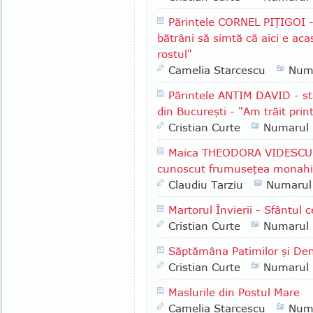
Părintele CORNEL PIŢIGOI -
bătrâni să simtă că aici e ac
rostul"
Camelia Starcescu
Num
Părintele ANTIM DAVID - st
din Bucureşti - "Am trăit print
Cristian Curte
Numarul
Maica THEODORA VIDESCU -
cunoscut frumuseţea monahis
Claudiu Tarziu
Numarul
Martorul Învierii - Sfântul
Cristian Curte
Numarul
Săptămâna Patimilor şi Den
Cristian Curte
Numarul
Maslurile din Postul Mare
Camelia Starcescu
Num