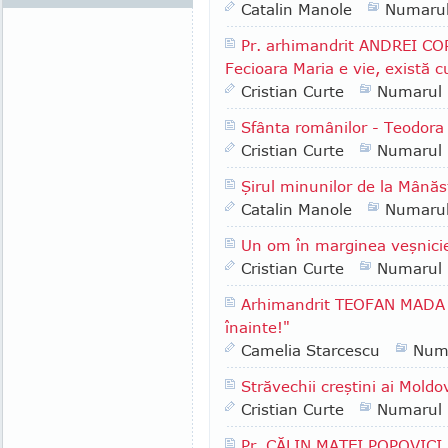
Catalin Manole
Numaru
Pr. arhimandrit ANDREI COR
Fecioara Maria e vie, există 
Cristian Curte
Numarul
Sfânta românilor - Teodora 
Cristian Curte
Numarul
Şirul minunilor de la Mânăs
Catalin Manole
Numaru
Un om în marginea veşnici
Cristian Curte
Numarul
Arhimandrit TEOFAN MADA -
înainte!"
Camelia Starcescu
Num
Străvechii creştini ai Moldo
Cristian Curte
Numarul
Pr. CĂLIN MATEI POPOVICI -