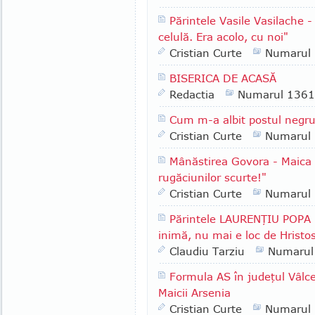
Părintele Vasile Vasilache -
celulă. Era acolo, cu noi"
Cristian Curte
Numarul
BISERICA DE ACASĂ
Redactia
Numarul 1361
Cum m-a albit postul negr
Cristian Curte
Numarul
Mânăstirea Govora - Maica
rugăciunilor scurte!"
Cristian Curte
Numarul
Părintele LAURENŢIU POPA -
inimă, nu mai e loc de Hristo
Claudiu Tarziu
Numarul
Formula AS în judeţul Vâlcea
Maicii Arsenia
Cristian Curte
Numarul