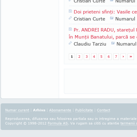
Cristian Curte
Numarul
Doi prieteni sfinţi: Vasile c
Cristian Curte
Numarul
Pr. ANDREI RADU, stareţul 
în Munţii Banatului, parcă se 
Claudiu Tarziu
Numarul
1
2
3
4
5
6
7
›
»
Numar curent
|
Arhiva
|
Abonamente
|
Publicitate
|
Contact
Reproducerea, difuzarea sau folosirea partiala sau in intregime a materialel
Copyright © 1998-2012
Formula AS
. Va rugam sa cititi cu atentie
termenii s