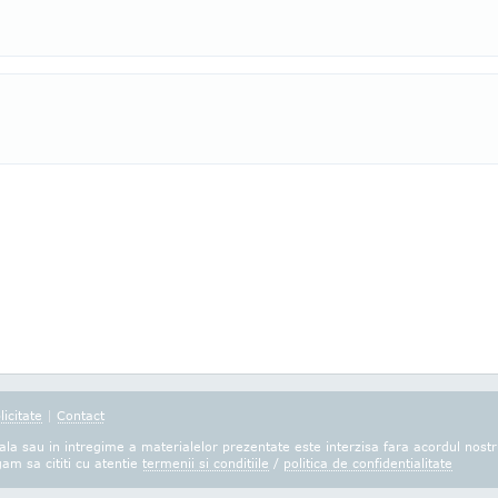
licitate
|
Contact
la sau in intregime a materialelor prezentate este interzisa fara acordul nostr
gam sa cititi cu atentie
termenii si conditiile
/
politica de confidentialitate