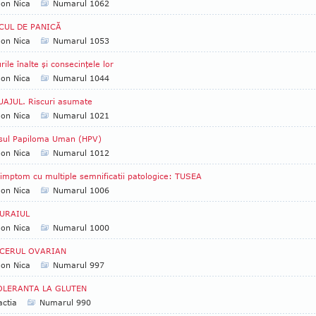
Ion Nica
Numarul 1062
CUL DE PANICĂ
Ion Nica
Numarul 1053
rile înalte şi consecinţele lor
Ion Nica
Numarul 1044
AJUL. Riscuri asumate
Ion Nica
Numarul 1021
usul Papiloma Uman (HPV)
Ion Nica
Numarul 1012
imptom cu multiple semnificatii patologice: TUSEA
Ion Nica
Numarul 1006
URAIUL
Ion Nica
Numarul 1000
CERUL OVARIAN
Ion Nica
Numarul 997
OLERANTA LA GLUTEN
ctia
Numarul 990