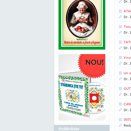
Dr. 
ATA
Dr. 
Tocu
Dr. 
TATU
Dr. 
Vir
Dr. 
Un s
Dr. 
GUT
Dr. 
CAN
Dr. 
INT
Reda
Publicitate