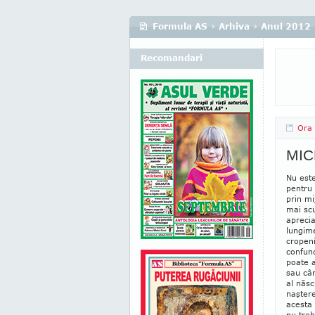
Formula AS
›
Arhiva
›
Anul 2012
Recomandari
Ora 
MIC
Nu este
pentru 
prin mi
mai scu
aprecia
lungim
cropeni
confun
poate a
sau cân
al născ
naştere.
acesta 
nu treb