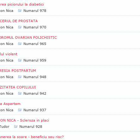
rea piciorului la diabetici
Ion Nica
Numarul 978
CERUL DE PROSTATA
Ion Nica
Numarul 970
DROMUL OVARIAN POLICHISTIC
Ion Nica
Numarul 965
lul violent
Ion Nica
Numarul 959
RESIA POSTPARTUM
Ion Nica
Numarul 948
ZITATEA COPILULUI
Ion Nica
Numarul 942
la Aspartam
Ion Nica
Numarul 937
ION NICA - Scleroza in placi
 Tudor
Numarul 928
nerea la soare - beneficiu sau risc?