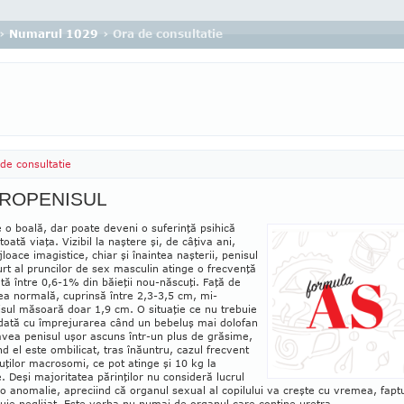
›
Numarul 1029
› Ora de consultatie
de consultatie
ROPENISUL
 o boală, dar poate deveni o suferinţă psihică
toată viaţa. Vizibil la naştere şi, de câţiva ani,
jloace imagistice, chiar şi înaintea naşterii, penisul
rt al pruncilor de sex masculin atinge o frec­ven­ţă
tă între 0,6-1% din băieţii nou-născuţi. Faţă de
ea normală, cuprinsă între 2,3-3,5 cm, mi­
sul măsoară doar 1,9 cm. O situaţie ce nu tre­buie
dată cu împreju­rarea când un bebeluş mai dolofan
vea penisul uşor ascuns într-un plus de grăsime,
d el este om­­­­bilicat, tras înăuntru, cazul frecvent
uţilor ma­crosomi, ce pot atinge şi 10 kg la
 Deşi ma­jo­­ri­tatea părinţilor nu consideră lu­crul
o ano­ma­lie, apreciind că organul sexual al copilului va creşte cu vre­mea, fapt
uie neglijat. Este vorba nu nu­mai de organul care conţine uretra...