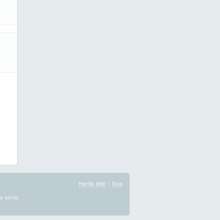
Harta site
|
Sus
u scris.