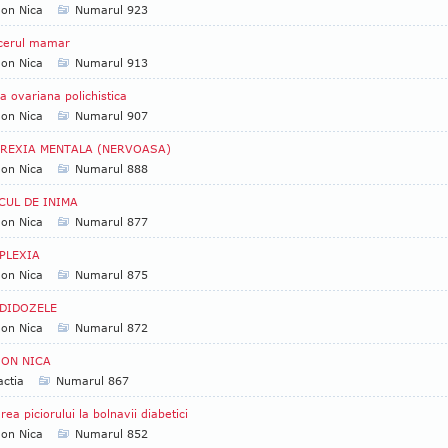
Ion Nica
Numarul 923
cerul mamar
Ion Nica
Numarul 913
a ovariana polichistica
Ion Nica
Numarul 907
REXIA MENTALA (NERVOASA)
Ion Nica
Numarul 888
CUL DE INIMA
Ion Nica
Numarul 877
PLEXIA
Ion Nica
Numarul 875
DIDOZELE
Ion Nica
Numarul 872
 ION NICA
ctia
Numarul 867
rea piciorului la bolnavii diabetici
Ion Nica
Numarul 852