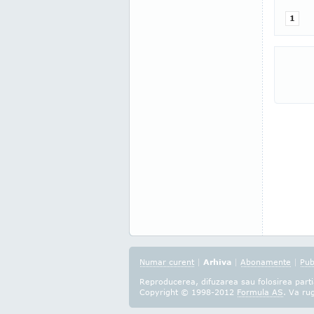
1
Numar curent
|
Arhiva
|
Abonamente
|
Pub
Reproducerea, difuzarea sau folosirea partia
Copyright © 1998-2012
Formula AS
. Va ru