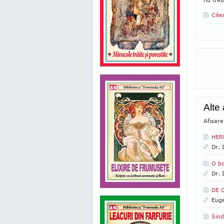
Cite
Alte
Afisare
HER
Dr. 
O b
Dr. 
DE 
Euge
Sind