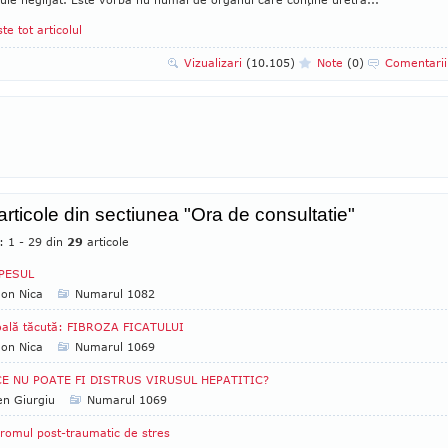
ste tot articolul
Vizualizari
(10.105)
Note
(0)
Comentari
 articole din sectiunea "Ora de consultatie"
: 1 - 29 din
29
articole
PESUL
Ion Nica
Numarul 1082
oală tăcută: FIBROZA FICATULUI
Ion Nica
Numarul 1069
CE NU POATE FI DISTRUS VIRUSUL HEPATITIC?
n Giurgiu
Numarul 1069
romul post-traumatic de stres