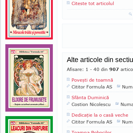
Citeste tot articolul
Alte articole din sect
Afisare: 1 - 40 din
907
artico
Poveşti de toamnă
Cititor Formula AS
Numa
Sfânta Duminică
Costion Nicolescu
Numa
Dedicaţie la o casă veche
Cititor Formula AS
Numa
Toamna Bobocilor