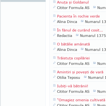
Anuţa şi Goldanul
Cititor Formula AS
Numa
Pacienta în rochie verde
Alina Dinca
Numarul 1
În fânul de curând cosit...
Redactia
Numarul 1375
O bătălie amânată
Alina Dinca
Numarul 1
Trăistuţa copilăriei
Cititor Formula AS
Numa
Amintiri şi poveşti de vară
Otilia Teposu
Numarul 
Iubiţi-vă bătrânii!
Cititor Formula AS
Numa
"Omagiez omenia cultivată
Cititor Formula AS
Numa