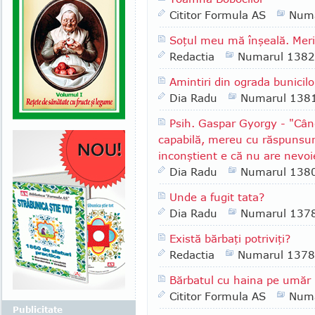
Cititor Formula AS
Numa
Soţul meu mă înşeală. Merit
Redactia
Numarul 1382
Amintiri din ograda bunicilo
Dia Radu
Numarul 138
Psih. Gaspar Gyorgy - "Cân
capabilă, mereu cu răspunsuri
inconştient e că nu are nevo
Dia Radu
Numarul 138
Unde a fugit tata?
Dia Radu
Numarul 137
Există bărbaţi potriviţi?
Redactia
Numarul 1378
Bărbatul cu haina pe umăr
Cititor Formula AS
Numa
Publicitate