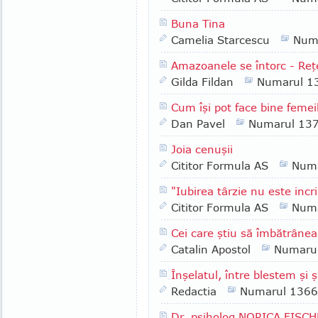
Buna Tina
Camelia Starcescu
Num
Amazoanele se întorc - Reţ
Gilda Fildan
Numarul 1
Cum îşi pot face bine femeil
Dan Pavel
Numarul 13
Joia cenuşii
Cititor Formula AS
Numa
"Iubirea târzie nu este inc
Cititor Formula AS
Numa
Cei care ştiu să îmbătrâne
Catalin Apostol
Numaru
Înşelatul, între blestem şi 
Redactia
Numarul 1366
Dr. psiholog NORICA FISCH