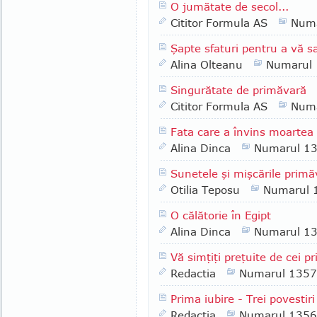
O jumătate de secol...
Cititor Formula AS
Numa
Şapte sfaturi pentru a vă s
Alina Olteanu
Numarul
Singurătate de primăvară
Cititor Formula AS
Numa
Fata care a învins moartea d
Alina Dinca
Numarul 1
Sunetele şi mişcările primăv
Otilia Teposu
Numarul 
O călătorie în Egipt
Alina Dinca
Numarul 1
Vă simţiţi preţuite de cei pri
Redactia
Numarul 1357
Prima iubire - Trei povestir
Redactia
Numarul 1356