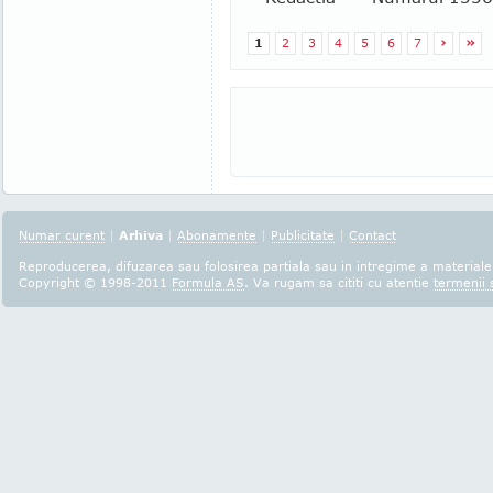
1
2
3
4
5
6
7
›
»
Numar curent
|
Arhiva
|
Abonamente
|
Publicitate
|
Contact
Reproducerea, difuzarea sau folosirea partiala sau in intregime a materialel
Copyright © 1998-2011
Formula AS
. Va rugam sa cititi cu atentie
termenii s