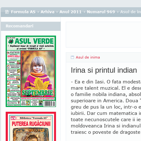
Formula AS
›
Arhiva
›
Anul 2011
›
Numarul 969
› Asul de i
Recomandari
Asul de inima
Irina si printul indian
- Ea e din Iasi. O fata modest
mare talent muzical. El e des
o familie nobila indiana, abso
superioare in America. Doua
greu de pus la un loc, intr-o 
iubirii. Dar cum matematica i
toate necunoscutele care ii i
moldoveanca Irina si indianul
traiesc o poveste de dragoste 