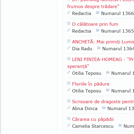
frumos despre trădare"
Redactia
Numarul 1366
O călătoare prin fum
Redactia
Numarul 1365
ANCHETĂ: Mai primiţi Lumin
Dia Radu
Numarul 136
LENI PINŢEA-HOMEAG - "Pri
speranţă"
Otilia Teposu
Numarul 
Floriile în pădure
Otilia Teposu
Numarul 
Scrisoare de dragoste pent
Alina Dinca
Numarul 1
Cărarea cu păpădii
Camelia Starcescu
Num