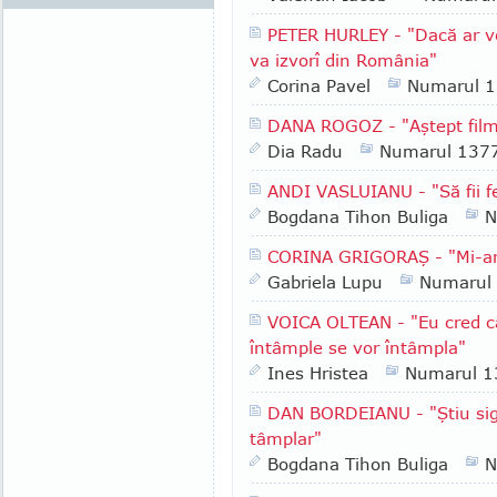
PETER HURLEY - "Dacă ar ve
va izvorî din România"
Corina Pavel
Numarul 
DANA ROGOZ - "Aştept filmu
Dia Radu
Numarul 137
ANDI VASLUIANU - "Să fii fe
Bogdana Tihon Buliga
N
CORINA GRIGORAŞ - "Mi-ar p
Gabriela Lupu
Numarul
VOICA OLTEAN - "Eu cred că 
întâmple se vor întâmpla"
Ines Hristea
Numarul 1
DAN BORDEIANU - "Ştiu sig
tâmplar"
Bogdana Tihon Buliga
N