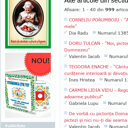
Alte articole din se
Afisare: 1 - 40 din
999
artico
CORNELIU PORUMBOIU - "Am 
mele"
Dia Radu
Numarul 138
DORU TULCAN - "Noi, pictori
Dumnezeu"
Valentin Iacob
Numarul
TEODORA ENACHE - "Cântul a
curăţenie interioară şi devoţi
Ines Hristea
Numarul 1
CARMEN LIDIA VIDU - Regizo
adoarme publicul"
Gabriela Lupu
Numarul
De vorbă cu pictoriţa Doina
pictezi şi nici nu-ţi dai seam
Publicitate
Valentin Iacob
Numarul