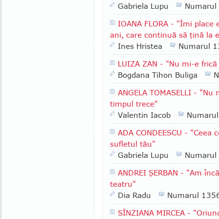
Gabriela Lupu
Numarul
IOANA FLORA - "Îmi place 
ani, care continuă să ţină la 
Ines Hristea
Numarul 1
LUIZA ZAN - "Nu mi-e frică
Bogdana Tihon Buliga
N
ANGELA TOMASELLI - "Nu mă
timpul trece"
Valentin Iacob
Numarul
ADA CONDEESCU - "Ceea ce e
sufletul tău"
Gabriela Lupu
Numarul
ANDREI ŞERBAN - "Am încă u
teatru"
Dia Radu
Numarul 135
SÎNZIANA MIRCEA - "Oriun