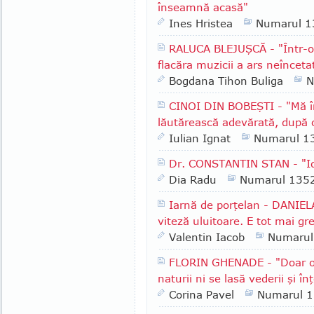
înseamnă acasă"
Ines Hristea
Numarul 1
RALUCA BLEJUŞCĂ - "Într-o 
flacăra muzicii a ars neînceta
Bogdana Tihon Buliga
N
CINOI DIN BOBEŞTI - "Mă î
lăutărească adevărată, după 
Iulian Ignat
Numarul 1
Dr. CONSTANTIN STAN - "Id
Dia Radu
Numarul 135
Iarnă de porţelan - DANIEL
viteză uluitoare. E tot mai gr
Valentin Iacob
Numarul
FLORIN GHENADE - "Doar o 
naturii ni se lasă vederii şi înţ
Corina Pavel
Numarul 