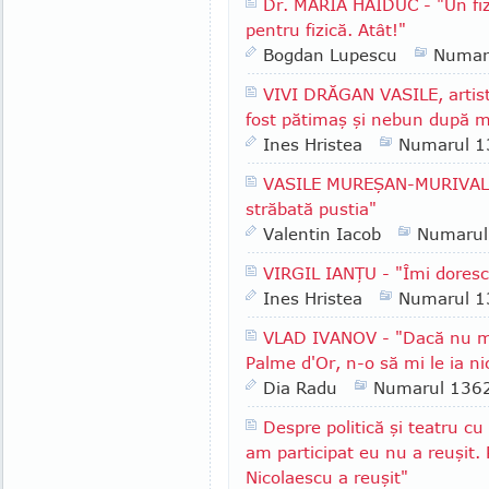
Dr. MARIA HAIDUC - "Un fiz
pentru fizică. Atât!"
Bogdan Lupescu
Numar
VIVI DRĂGAN VASILE, artist
fost pătimaş şi nebun după m
Ines Hristea
Numarul 1
VASILE MUREŞAN-MURIVALE -
străbată pustia"
Valentin Iacob
Numarul
VIRGIL IANŢU - "Îmi doresc
Ines Hristea
Numarul 1
VLAD IVANOV - "Dacă nu m
Palme d'Or, n-o să mi le ia n
Dia Radu
Numarul 136
Despre politică şi teatru c
am participat eu nu a reuşit. 
Nicolaescu a reuşit"