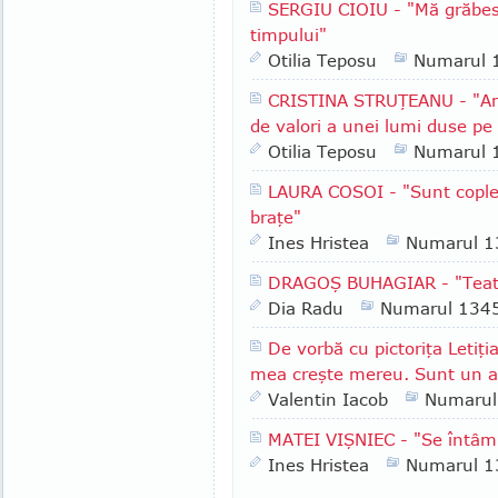
SERGIU CIOIU - "Mă grăbesc
timpului"
Otilia Teposu
Numarul 
CRISTINA STRUŢEANU - "Am 
de valori a unei lumi duse pe
Otilia Teposu
Numarul 
LAURA COSOI - "Sunt copleşit
braţe"
Ines Hristea
Numarul 1
DRAGOŞ BUHAGIAR - "Teatru
Dia Radu
Numarul 134
De vorbă cu pictoriţa Letiţi
mea creşte mereu. Sunt un al
Valentin Iacob
Numarul
MATEI VIŞNIEC - "Se întâmp
Ines Hristea
Numarul 1