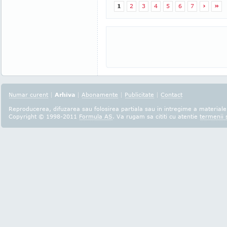
1
2
3
4
5
6
7
›
»
Numar curent
|
Arhiva
|
Abonamente
|
Publicitate
|
Contact
Reproducerea, difuzarea sau folosirea partiala sau in intregime a materialel
Copyright © 1998-2011
Formula AS
. Va rugam sa cititi cu atentie
termenii s