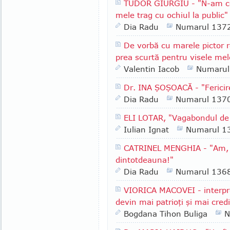
TUDOR GIURGIU - "N-am ce f
mele trag cu ochiul la public"
Dia Radu
Numarul 137
De vorbă cu marele pictor
prea scurtă pentru visele mel
Valentin Iacob
Numarul
Dr. INA ŞOŞOACĂ - "Fericir
Dia Radu
Numarul 137
ELI LOTAR, "Vagabondul de 
Iulian Ignat
Numarul 1
CATRINEL MENGHIA - "Am, în
dintotdeauna!"
Dia Radu
Numarul 136
VIORICA MACOVEI - interpr
devin mai patrioţi şi mai cred
Bogdana Tihon Buliga
N