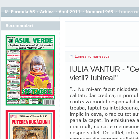
Formula AS
›
Arhiva
›
Anul 2011
›
Numarul 969
› Lumea r
Recomandari
Lumea romaneasca
IULIA VANTUR - "Cea
vietii? Iubirea!"
"... Nu mi-am facut niciodata 
calitati, dar cred ca, in primul
conteaza modul responsabil in
treaba, faptul ca intotdeaun
implic in ceva, o fac cu tot su
pana la capat. In emisiunea a
mai mult, cu cat e o emisiune
despre suflet. De-altfel, intr
compusa din oameni sufletisti