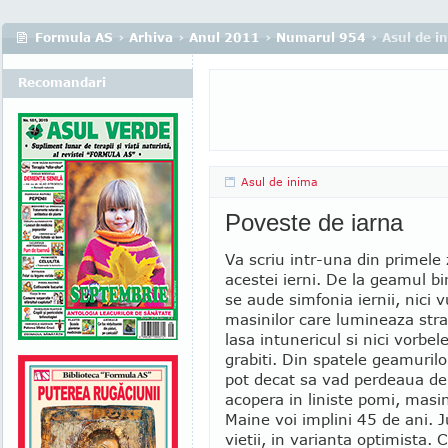
Formula AS
›
Arhiva
›
Anul 2011
›
Numarul 954
› Asul de i
Recomandari
Asul de inima
Poveste de iarna
Va scriu intr-una din primele z
acestei ierni. De la geamul b
se aude simfonia iernii, nici v
masinilor care lumineaza str
lasa intunericul si nici vorbele
grabiti. Din spatele geamuril
pot decat sa vad perdeaua de 
acopera in liniste pomi, masin
Maine voi implini 45 de ani.
vietii, in varianta optimista. 