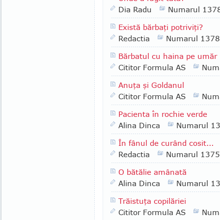
Dia Radu
Numarul 137
Există bărbaţi potriviţi?
Redactia
Numarul 1378
Bărbatul cu haina pe umăr
Cititor Formula AS
Numa
Anuţa şi Goldanul
Cititor Formula AS
Numa
Pacienta în rochie verde
Alina Dinca
Numarul 1
În fânul de curând cosit...
Redactia
Numarul 1375
O bătălie amânată
Alina Dinca
Numarul 1
Trăistuţa copilăriei
Cititor Formula AS
Numa