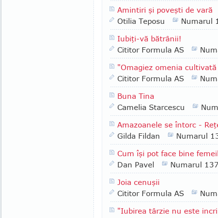
Amintiri şi poveşti de vară
Otilia Teposu
Numarul 
Iubiţi-vă bătrânii!
Cititor Formula AS
Numa
"Omagiez omenia cultivată
Cititor Formula AS
Numa
Buna Tina
Camelia Starcescu
Num
Amazoanele se întorc - Reţ
Gilda Fildan
Numarul 1
Cum îşi pot face bine femeil
Dan Pavel
Numarul 13
Joia cenuşii
Cititor Formula AS
Numa
"Iubirea târzie nu este inc