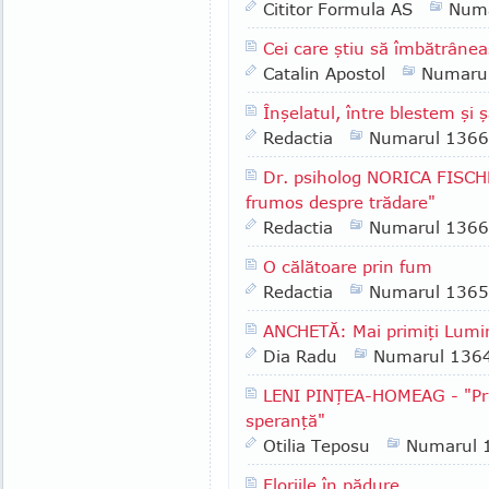
Cititor Formula AS
Numa
Cei care ştiu să îmbătrâne
Catalin Apostol
Numaru
Înşelatul, între blestem şi 
Redactia
Numarul 1366
Dr. psiholog NORICA FISCH
frumos despre trădare"
Redactia
Numarul 1366
O călătoare prin fum
Redactia
Numarul 1365
ANCHETĂ: Mai primiţi Lumin
Dia Radu
Numarul 136
LENI PINŢEA-HOMEAG - "Pri
speranţă"
Otilia Teposu
Numarul 
Floriile în pădure