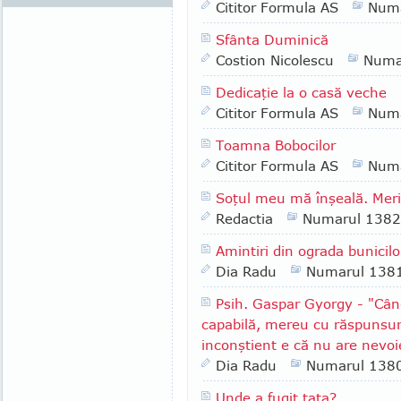
Cititor Formula AS
Numa
Sfânta Duminică
Costion Nicolescu
Numa
Dedicaţie la o casă veche
Cititor Formula AS
Numa
Toamna Bobocilor
Cititor Formula AS
Numa
Soţul meu mă înşeală. Merit
Redactia
Numarul 1382
Amintiri din ograda bunicilo
Dia Radu
Numarul 138
Psih. Gaspar Gyorgy - "Cân
capabilă, mereu cu răspunsuri
inconştient e că nu are nevo
Dia Radu
Numarul 138
Unde a fugit tata?