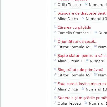
Otilia Teposu
Numarul 
Scrisoare de dragoste pent
Alina Dinca
Numarul 1
Cărarea cu păpădii
Camelia Starcescu
Num
O jumătate de secol...
Cititor Formula AS
Numa
Şapte sfaturi pentru a vă s
Alina Olteanu
Numarul
Singurătate de primăvară
Cititor Formula AS
Numa
Fata care a învins moartea d
Alina Dinca
Numarul 1
Sunetele şi mişcările primăv
Otilia Teposu
Numarul 