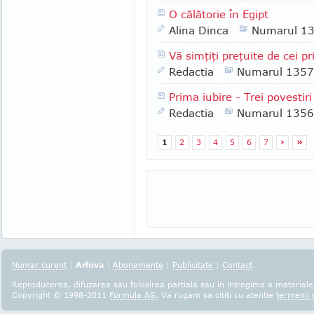
O călătorie în Egipt
Alina Dinca
Numarul 1
Vă simţiţi preţuite de cei pri
Redactia
Numarul 1357
Prima iubire - Trei povestir
Redactia
Numarul 1356
1
2
3
4
5
6
7
›
»
Numar curent
|
Arhiva
|
Abonamente
|
Publicitate
|
Contact
Reproducerea, difuzarea sau folosirea partiala sau in intregime a materialel
Copyright © 1998-2011
Formula AS
. Va rugam sa cititi cu atentie
termenii s