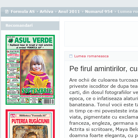
Formula AS
›
Arhiva
›
Anul 2011
›
Numarul 954
› Lumea r
Recomandari
Lumea romaneasca
Pe firul amintirilor, 
Are ochii de culoarea turcoaz
priveste iscoditor de dupa tea
carti, din dosul fotografiilor v
epoca, ce o infatiseaza alaturi
banateana. Tonul vocii este ta
in timp ce-mi povesteste inta
viata, pigmentate cu exclamat
franceza, engleza, germana si
Actrita si scriitoare, Maya Bel
doamna foarte eleganta, cu pa