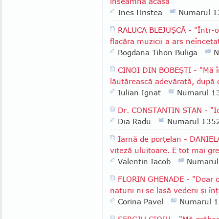
înseamnă acasă"
Ines Hristea
Numarul 1
RALUCA BLEJUŞCĂ - "Într-o 
flacăra muzicii a ars neînceta
Bogdana Tihon Buliga
N
CINOI DIN BOBEŞTI - "Mă î
lăutărească adevărată, după 
Iulian Ignat
Numarul 1
Dr. CONSTANTIN STAN - "Id
Dia Radu
Numarul 135
Iarnă de porţelan - DANIEL
viteză uluitoare. E tot mai gr
Valentin Iacob
Numarul
FLORIN GHENADE - "Doar o 
naturii ni se lasă vederii şi înţ
Corina Pavel
Numarul 