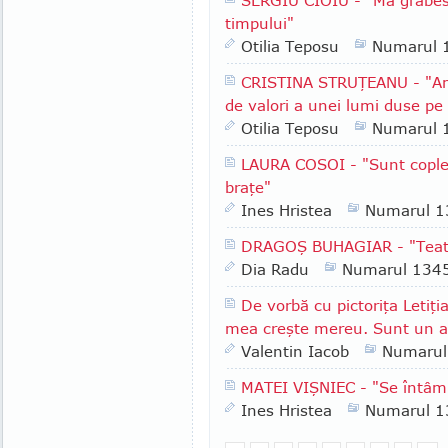
SERGIU CIOIU - "Mă grăbesc
timpului"
Otilia Teposu
Numarul 
CRISTINA STRUŢEANU - "Am 
de valori a unei lumi duse pe
Otilia Teposu
Numarul 
LAURA COSOI - "Sunt copleşit
braţe"
Ines Hristea
Numarul 1
DRAGOŞ BUHAGIAR - "Teatru
Dia Radu
Numarul 134
De vorbă cu pictoriţa Letiţi
mea creşte mereu. Sunt un al
Valentin Iacob
Numarul
MATEI VIŞNIEC - "Se întâmp
Ines Hristea
Numarul 1