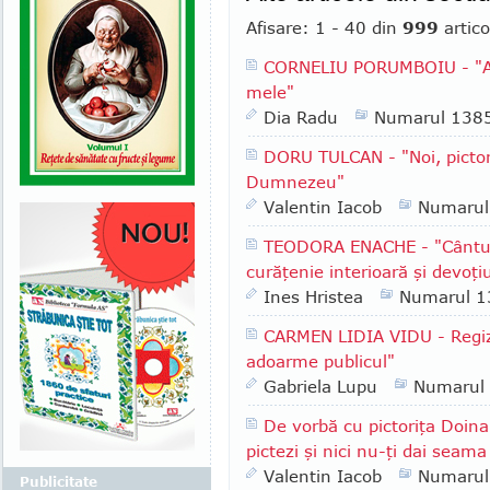
Afisare: 1 - 40 din
999
artico
CORNELIU PORUMBOIU - "Am 
mele"
Dia Radu
Numarul 138
DORU TULCAN - "Noi, pictori
Dumnezeu"
Valentin Iacob
Numarul
TEODORA ENACHE - "Cântul a
curăţenie interioară şi devoţi
Ines Hristea
Numarul 1
CARMEN LIDIA VIDU - Regizo
adoarme publicul"
Gabriela Lupu
Numarul
De vorbă cu pictoriţa Doina
pictezi şi nici nu-ţi dai seam
Valentin Iacob
Numarul
Publicitate