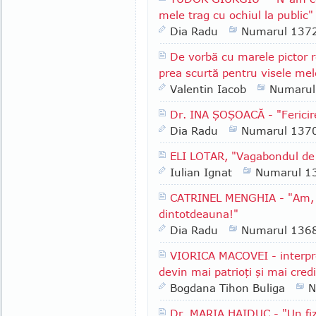
mele trag cu ochiul la public"
Dia Radu
Numarul 137
De vorbă cu marele pictor
prea scurtă pentru visele mel
Valentin Iacob
Numarul
Dr. INA ŞOŞOACĂ - "Fericir
Dia Radu
Numarul 137
ELI LOTAR, "Vagabondul de 
Iulian Ignat
Numarul 1
CATRINEL MENGHIA - "Am, în
dintotdeauna!"
Dia Radu
Numarul 136
VIORICA MACOVEI - interpr
devin mai patrioţi şi mai cred
Bogdana Tihon Buliga
N
Dr. MARIA HAIDUC - "Un fiz