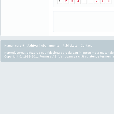
1
2
3
4
5
6
7
›
»
Numar curent
|
Arhiva
|
Abonamente
|
Publicitate
|
Contact
Reproducerea, difuzarea sau folosirea partiala sau in intregime a materialel
Copyright © 1998-2011
Formula AS
. Va rugam sa cititi cu atentie
termenii s