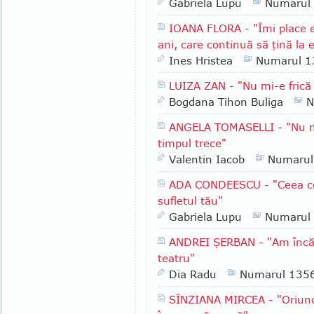
Gabriela Lupu
Numarul
IOANA FLORA - "Îmi place 
ani, care continuă să ţină la 
Ines Hristea
Numarul 1
LUIZA ZAN - "Nu mi-e frică
Bogdana Tihon Buliga
N
ANGELA TOMASELLI - "Nu mă
timpul trece"
Valentin Iacob
Numarul
ADA CONDEESCU - "Ceea ce e
sufletul tău"
Gabriela Lupu
Numarul
ANDREI ŞERBAN - "Am încă u
teatru"
Dia Radu
Numarul 135
SÎNZIANA MIRCEA - "Oriun