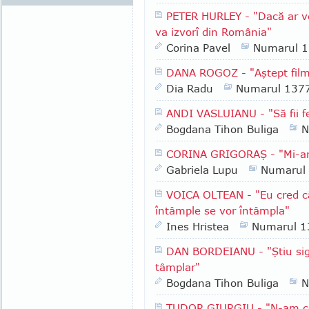
PETER HURLEY - "Dacă ar ve
va izvorî din România"
Corina Pavel
Numarul 
DANA ROGOZ - "Aştept filmu
Dia Radu
Numarul 137
ANDI VASLUIANU - "Să fii fe
Bogdana Tihon Buliga
N
CORINA GRIGORAŞ - "Mi-ar p
Gabriela Lupu
Numarul
VOICA OLTEAN - "Eu cred că 
întâmple se vor întâmpla"
Ines Hristea
Numarul 1
DAN BORDEIANU - "Ştiu sig
tâmplar"
Bogdana Tihon Buliga
N
TUDOR GIURGIU - "N-am ce f