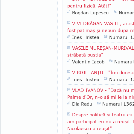
pentru fizică. Atât!"
Bogdan Lupescu
Numar
VIVI DRĂGAN VASILE, artist
fost pătimaş şi nebun după m
Ines Hristea
Numarul 1
VASILE MUREŞAN-MURIVALE -
străbată pustia"
Valentin Iacob
Numarul
VIRGIL IANŢU - "Îmi doresc
Ines Hristea
Numarul 1
VLAD IVANOV - "Dacă nu m
Palme d'Or, n-o să mi le ia n
Dia Radu
Numarul 136
Despre politică şi teatru c
am participat eu nu a reuşit. 
Nicolaescu a reuşit"